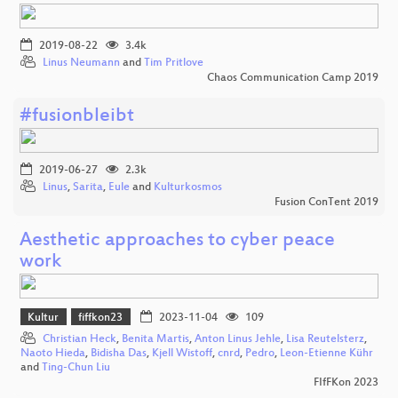
2019-08-22
3.4k
Linus Neumann
and
Tim Pritlove
Chaos Communication Camp 2019
#fusionbleibt
2019-06-27
2.3k
Linus
,
Sarita
,
Eule
and
Kulturkosmos
Fusion ConTent 2019
Aesthetic approaches to cyber peace
work
Kultur
fiffkon23
2023-11-04
109
Christian Heck
,
Benita Martis
,
Anton Linus Jehle
,
Lisa Reutelsterz
,
Naoto Hieda
,
Bidisha Das
,
Kjell Wistoff
,
cnrd
,
Pedro
,
Leon-Etienne Kühr
and
Ting-Chun Liu
FIfFKon 2023