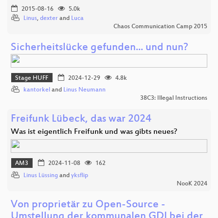
2015-08-16
5.0k
Linus
,
dexter
and
Luca
Chaos Communication Camp 2015
Sicherheitslücke gefunden... und nun?
Stage HUFF
2024-12-29
4.8k
kantorkel
and
Linus Neumann
38C3: Illegal Instructions
Freifunk Lübeck, das war 2024
Was ist eigentlich Freifunk und was gibts neues?
AM3
2024-11-08
162
Linus Lüssing
and
yksflip
NooK 2024
Von proprietär zu Open-Source -
Umstellung der kommunalen GDI bei der