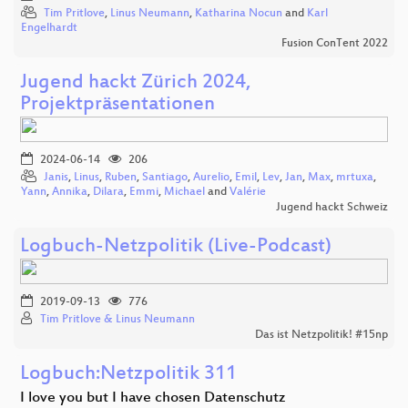
Tim Pritlove
,
Linus Neumann
,
Katharina Nocun
and
Karl
Engelhardt
Fusion ConTent 2022
Jugend hackt Zürich 2024,
Projektpräsentationen
2024-06-14
206
Janis
,
Linus
,
Ruben
,
Santiago
,
Aurelio
,
Emil
,
Lev
,
Jan
,
Max
,
mrtuxa
,
Yann
,
Annika
,
Dilara
,
Emmi
,
Michael
and
Valérie
Jugend hackt Schweiz
Logbuch-Netzpolitik (Live-Podcast)
2019-09-13
776
Tim Pritlove & Linus Neumann
Das ist Netzpolitik! #15np
Logbuch:Netzpolitik 311
I love you but I have chosen Datenschutz