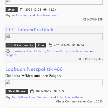
xHain
2021-12-28
12.2k
zerforschung
and
Linus Neumann
rC3 NOWHERE
CCC-Jahresrückblick
CCC & Community
One
2025-12-28
87.5k
Constanze Kurz
,
khaleesi
,
Matthias Marx
,
Linus Neumann
and
erdgeist
39C3: Power Cycles
Logbuch:Netzpolitik 466
Die Ibiza-Affäre und ihre Folgen
Bits & Bäume
2023-08-17
6.7k
Tim Pritlove
,
Linus Neumann
and
Julian Hessenthaler
Chaos Communication Camp 2023