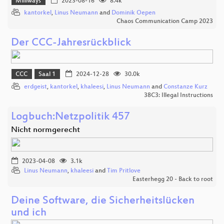
Milliways
2023-08-16
8.4k
kantorkel
,
Linus Neumann
and
Dominik Oepen
Chaos Communication Camp 2023
Der CCC-Jahresrückblick
CCC
Saal 1
2024-12-28
30.0k
erdgeist
,
kantorkel
,
khaleesi
,
Linus Neumann
and
Constanze Kurz
38C3: Illegal Instructions
Logbuch:Netzpolitik 457
Nicht normgerecht
2023-04-08
3.1k
Linus Neumann
,
khaleesi
and
Tim Pritlove
Easterhegg 20 - Back to root
Deine Software, die Sicherheitslücken
und ich