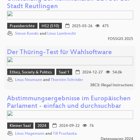
Stadt Reutlingen
Praxisberichte
HS2 (S10)
2025-03-26
475
Simon Kondic
and
Linus Lambrecht
FOSSGIS 2025
Der Thüring-Test für Wahlsoftware
Ethics, Society & Politics
Saal 1
2024-12-27
54.0k
Linus Neumann
and
Thorsten Schröder
38C3: Illegal Instructions
Abstimmungsergebnisse im Europäischen
Parlament - einfach und durchsuchbar
Kleiner Saal
2024
2024-09-22
76
Linus Hagemann
and
Till Prochaska
Datenspuren 2024