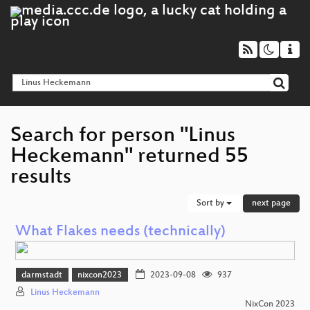
Search for person "Linus
Heckemann" returned 55
results
Sort by
next page
What Flakes needs (technically)
darmstadt
nixcon2023
2023-09-08
937
Linus Heckemann
NixCon 2023