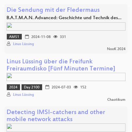
Die Sendung mit der Fledermaus
B.A.T.M.A.N. Advanced: Geschichte und Technik des…
AMS1
2024-11-08
331
Linus Lüssing
NooK 2024
Linus Lüssing über die Freifunk
Freiraumdisko [Fünf Minuten Termine]
2024
Day 2100
2024-07-03
152
Linus Lüssing
Chaotikum
Detecting IMSI-catchers and other
mobile network attacks