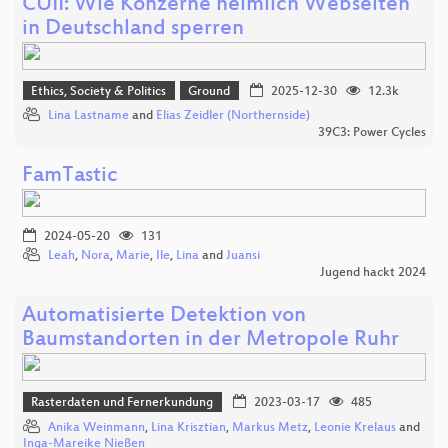
CUII: Wie Konzerne heimlich Webseiten
in Deutschland sperren
Ethics, Society & Politics
Ground
2025-12-30
12.3k
Lina Lastname
and
Elias Zeidler (Northernside)
39C3: Power Cycles
FamTastic
2024-05-20
131
Leah
,
Nora
,
Marie
,
Ile
,
Lina
and
Juansi
Jugend hackt 2024
Automatisierte Detektion von
Baumstandorten in der Metropole Ruhr
Rasterdaten und Fernerkundung
2023-03-17
485
Anika Weinmann
,
Lina Krisztian
,
Markus Metz
,
Leonie Krelaus
and
Inga-Mareike Nießen