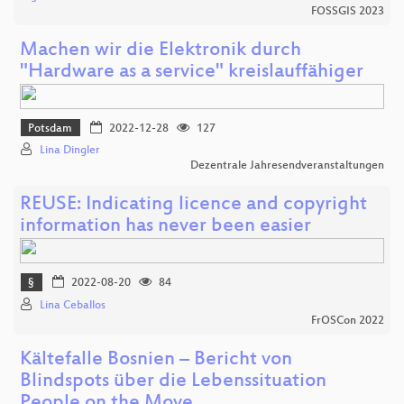
FOSSGIS 2023
Machen wir die Elektronik durch
"Hardware as a service" kreislauffähiger
Potsdam
2022-12-28
127
Lina Dingler
Dezentrale Jahresendveranstaltungen
REUSE: Indicating licence and copyright
information has never been easier
§
2022-08-20
84
Lina Ceballos
FrOSCon 2022
Kältefalle Bosnien – Bericht von
Blindspots über die Lebenssituation
People on the Move…