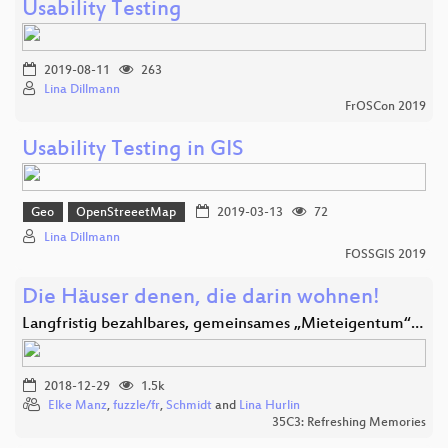
Usability Testing
2019-08-11
263
Lina Dillmann
FrOSCon 2019
Usability Testing in GIS
Geo
OpenStreeetMap
2019-03-13
72
Lina Dillmann
FOSSGIS 2019
Die Häuser denen, die darin wohnen!
Langfristig bezahlbares, gemeinsames „Mieteigentum“…
2018-12-29
1.5k
Elke Manz
,
fuzzle/fr
,
Schmidt
and
Lina Hurlin
35C3: Refreshing Memories