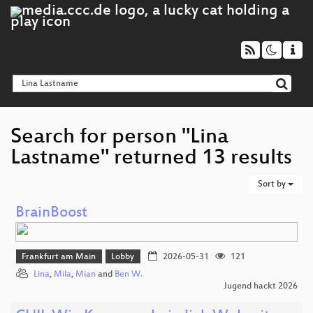
Search for person "Lina
Lastname" returned 13 results
Sort by
BrainBoost
Frankfurt am Main
Lobby
2026-05-31
121
Lina
,
Mila
,
Mian
and
Ben W.
Jugend hackt 2026