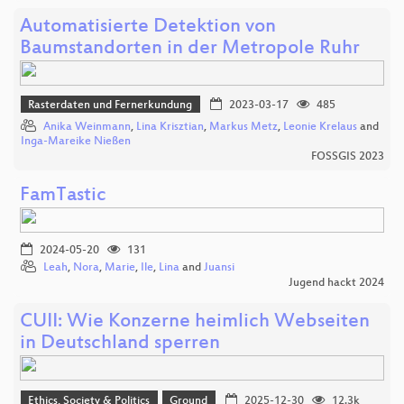
Automatisierte Detektion von
Baumstandorten in der Metropole Ruhr
Rasterdaten und Fernerkundung
2023-03-17
485
Anika Weinmann
,
Lina Krisztian
,
Markus Metz
,
Leonie Krelaus
and
Inga-Mareike Nießen
FOSSGIS 2023
FamTastic
2024-05-20
131
Leah
,
Nora
,
Marie
,
Ile
,
Lina
and
Juansi
Jugend hackt 2024
CUII: Wie Konzerne heimlich Webseiten
in Deutschland sperren
Ethics, Society & Politics
Ground
2025-12-30
12.3k