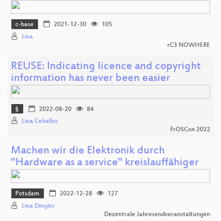
c-base
2021-12-30
105
Lina
rC3 NOWHERE
REUSE: Indicating licence and copyright
information has never been easier
§
2022-08-20
84
Lina Ceballos
FrOSCon 2022
Machen wir die Elektronik durch
"Hardware as a service" kreislauffähiger
Potsdam
2022-12-28
127
Lina Dingler
Dezentrale Jahresendveranstaltungen