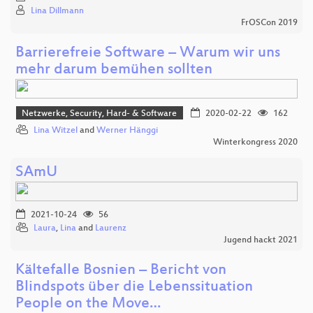
Lina Dillmann
FrOSCon 2019
Barrierefreie Software – Warum wir uns
mehr darum bemühen sollten
Netzwerke, Security, Hard- & Software
2020-02-22
162
Lina Witzel
and
Werner Hänggi
Winterkongress 2020
SAmU
2021-10-24
56
Laura
,
Lina
and
Laurenz
Jugend hackt 2021
Kältefalle Bosnien – Bericht von
Blindspots über die Lebenssituation
People on the Move…