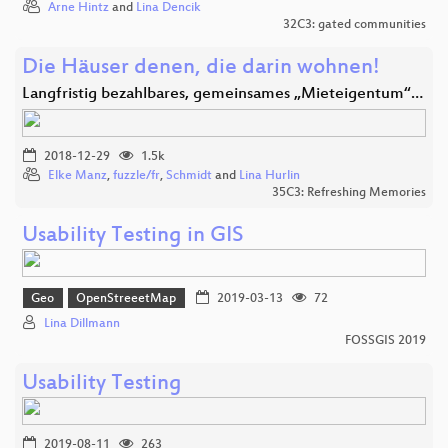
Arne Hintz
and
Lina Dencik
32C3: gated communities
Die Häuser denen, die darin wohnen!
Langfristig bezahlbares, gemeinsames „Mieteigentum“…
2018-12-29
1.5k
Elke Manz
,
fuzzle/fr
,
Schmidt
and
Lina Hurlin
35C3: Refreshing Memories
Usability Testing in GIS
Geo
OpenStreeetMap
2019-03-13
72
Lina Dillmann
FOSSGIS 2019
Usability Testing
2019-08-11
263