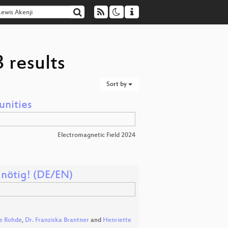
 results
Sort by
unities
Electromagnetic Field 2024
 nötig! (DE/EN)
ke Rohde
,
Dr. Franziska Brantner
and
Henriette