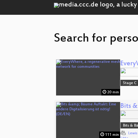
Search for perso
Every
Stage C
20 min
Bits &
Bits & 
Lewis
111 min