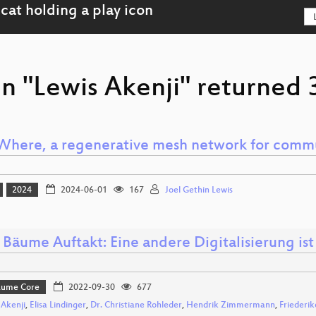
n "Lewis Akenji" returned 3
Where, a regenerative mesh network for comm
2024
2024-06-01
167
Joel Gethin Lewis
 Bäume Auftakt: Eine andere Digitalisierung ist
Bäume Core
2022-09-30
677
 Akenji
,
Elisa Lindinger
,
Dr. Christiane Rohleder
,
Hendrik Zimmermann
,
Friederi