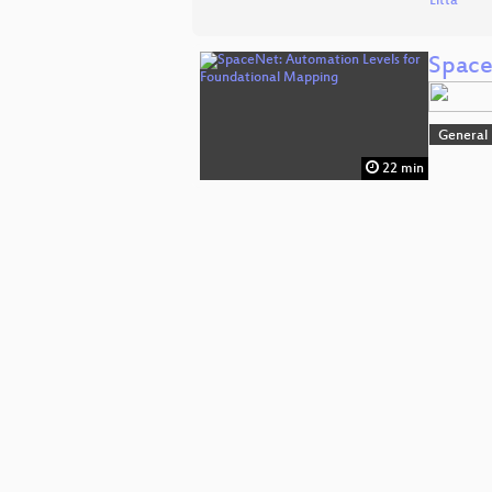
Litta
Space
General
22 min