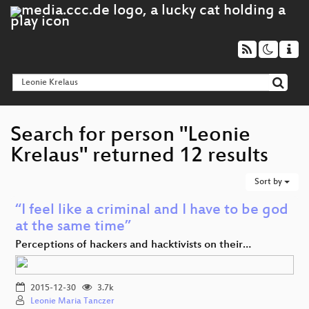
Search for person "Leonie
Krelaus" returned 12 results
Sort by
“I feel like a criminal and I have to be god
at the same time”
Perceptions of hackers and hacktivists on their…
2015-12-30
3.7k
Leonie Maria Tanczer