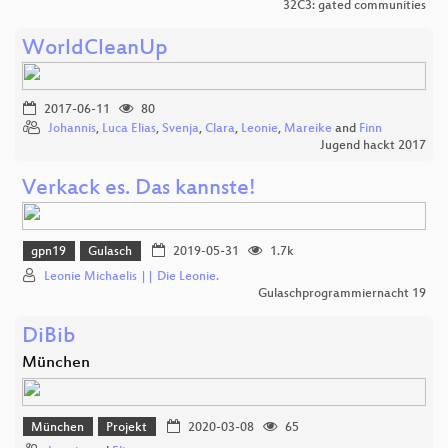
32C3: gated communities
WorldCleanUp
2017-06-11
80
Johannis
,
Luca Elias
,
Svenja
,
Clara
,
Leonie
,
Mareike
and
Finn
Jugend hackt 2017
Verkack es. Das kannste!
gpn19
Gulasch
2019-05-31
1.7k
Leonie Michaelis || Die Leonie.
Gulaschprogrammiernacht 19
DiBib
München
München
Projekt
2020-03-08
65