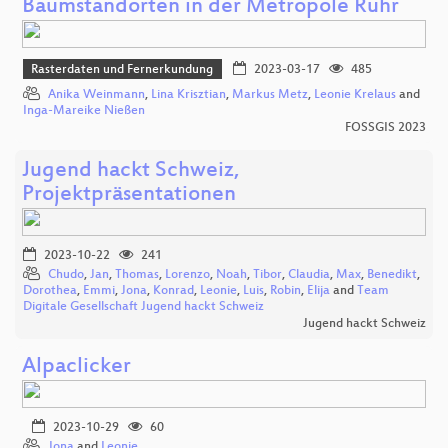
Baumstandorten in der Metropole Ruhr
Rasterdaten und Fernerkundung
2023-03-17
485
Anika Weinmann
,
Lina Krisztian
,
Markus Metz
,
Leonie Krelaus
and
Inga-Mareike Nießen
FOSSGIS 2023
Jugend hackt Schweiz,
Projektpräsentationen
2023-10-22
241
Chudo
,
Jan
,
Thomas
,
Lorenzo
,
Noah
,
Tibor
,
Claudia
,
Max
,
Benedikt
,
Dorothea
,
Emmi
,
Jona
,
Konrad
,
Leonie
,
Luis
,
Robin
,
Elija
and
Team
Digitale Gesellschaft Jugend hackt Schweiz
Jugend hackt Schweiz
Alpaclicker
2023-10-29
60
Jona
and
Leonie