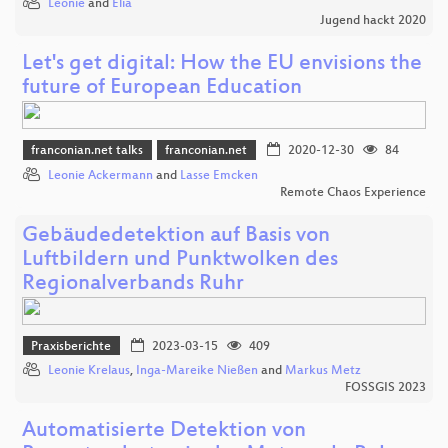
Leonie
and
Elia
Jugend hackt 2020
Let's get digital: How the EU envisions the
future of European Education
franconian.net talks
franconian.net
2020-12-30
84
Leonie Ackermann
and
Lasse Emcken
Remote Chaos Experience
Gebäudedetektion auf Basis von
Luftbildern und Punktwolken des
Regionalverbands Ruhr
Praxisberichte
2023-03-15
409
Leonie Krelaus
,
Inga-Mareike Nießen
and
Markus Metz
FOSSGIS 2023
Automatisierte Detektion von