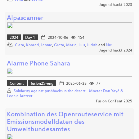
Jugend hackt 2023
Alpascanner
2024
Day 1
2024-10-06
154
Clara
,
Konrad
,
Leonie
,
Greta
,
Marie
,
Luis
,
Judith
and
Nic
Jugend hackt 2024
Alarme Phone Sahara
Content
fusion25-eng
2025-06-28
77
Solidarity against pushbacks in the desert - Moctar Dan Yayé &
Leonie Jantzer
Fusion ConTent 2025
Kombination des Openrouteservice mit
Emissionsmodelldaten des
Umweltbundesamtes