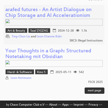
arafed futures - An Artist Dialogue on
Chip Storage and AI Accelerationism
Art & Beauty
Saal ZIGZAG
2024-12-28
1.1k
Ting-Chun Liu
and
Leon-Etienne Kühr
38C3: Illegal Instructions
Your Thoughts in a Graph: Structured
Notetaking mit Obsidian
Hard- & Software
Kino 5
2025-05-11
542
Leon Amtmann
FSCK 2025
next page
by
Chaos Computer Club e.V
––
About
––
Apps
––
Imprint
––
Privacy
––