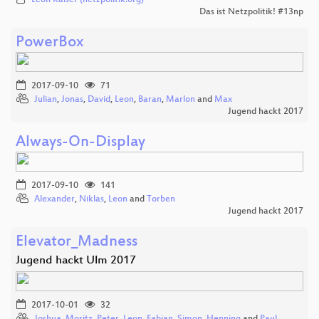
Das ist Netzpolitik! #13np
PowerBox
2017-09-10
71
Julian
,
Jonas
,
David
,
Leon
,
Baran
,
Marlon
and
Max
Jugend hackt 2017
Always-On-Display
2017-09-10
141
Alexander
,
Niklas
,
Leon
and
Torben
Jugend hackt 2017
Elevator_Madness
Jugend hackt Ulm 2017
2017-10-01
32
Joshua
,
Moritz
,
Peter
,
Leon
,
Fabian
,
Simon
,
Henning
and
Paul