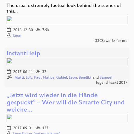
The usual extremely factual look behind the scenes of
this…
2016-12-30
7.9k
Leon
33C3: works for me
InstantHelp
2017-06-11
37
Matti
,
Loïc
,
Paul
,
Hatice
,
Gabiel
,
Leon
,
Bendikt
and
Samuel
Jugend hackt 2017
„Jetzt wird wieder in die Hände
gespuckt“ – Wer will die Smarte City und
welche…
2017-09-01
127
Leon Kaiser (netzpolitik.org)