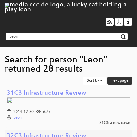
Search for person "Leon"
returned 28 results
Sort by
next page
31C3 Infrastructure Review
2014-12-30
6.7k
Leon
31C3: a new dawn
32C3 Infrastructure Review