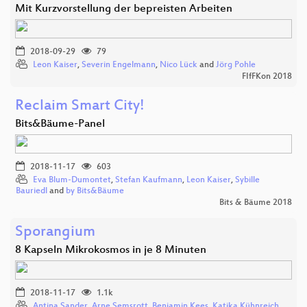
Mit Kurzvorstellung der bepreisten Arbeiten
2018-09-29
79
Leon Kaiser
,
Severin Engelmann
,
Nico Lück
and
Jörg Pohle
FIfFKon 2018
Reclaim Smart City!
Bits&Bäume-Panel
2018-11-17
603
Eva Blum-Dumontet
,
Stefan Kaufmann
,
Leon Kaiser
,
Sybille
Bauriedl
and
by Bits&Bäume
Bits & Bäume 2018
Sporangium
8 Kapseln Mikrokosmos in je 8 Minuten
2018-11-17
1.1k
Antina Sander
,
Arne Semsrott
,
Benjamin Kees
,
Katika Kühnreich
,