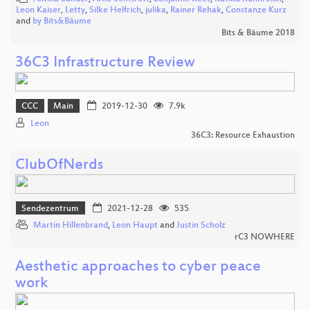
Leon Kaiser
,
Letty
,
Silke Helfrich
,
julika
,
Rainer Rehak
,
Constanze Kurz
and
by Bits&Bäume
Bits & Bäume 2018
36C3 Infrastructure Review
CCC
Main
2019-12-30
7.9k
Leon
36C3: Resource Exhaustion
ClubOfNerds
Sendezentrum
2021-12-28
535
Martin Hillenbrand
,
Leon Haupt
and
Justin Scholz
rC3 NOWHERE
Aesthetic approaches to cyber peace
work