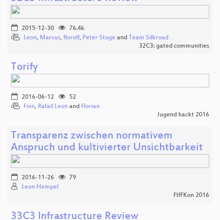
2015-12-30
76.4k
Leon
,
Marcus
,
florolf
,
Peter Stuge
and
Team Silkroad
32C3: gated communities
Torify
2016-06-12
52
Finn
,
Rafail Leon
and
Florian
Jugend hackt 2016
Transparenz zwischen normativem
Anspruch und kultivierter Unsichtbarkeit
2016-11-26
79
Leon Hempel
FIfFKon 2016
33C3 Infrastructure Review