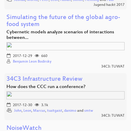
Jugend hackt 2017
Simulating the future of the global agro-
food system
Cybernetic models analyze scenarios of interactions
between…
2017-12-29
660
Benjamin Leon Bodirsky
34C3: TUWAT
34C3 Infrastructure Review
How does the CCC run a conference?
2017-12-30
3.1k
John
,
Leon
,
Marcus
,
tsaitgaist
,
danimo
and
smtw
34C3: TUWAT
NoiseWatch