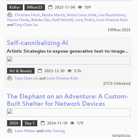
Kultur
fiffkon23
2023-11-04
109
Christian Heck
,
Benita Martis
,
Anton Linus Jehle
,
Lisa Reutelsterz
,
Naoto Hieda
,
Bidisha Das
,
Kjell Wistoff
,
cnrd
,
Pedro
,
Leon-Etienne Kühr
and
Ting-Chun Liu
FIfFKon 2023
Self-cannibalizing AI
Artistic Strategies to expose generative text-to-image…
Art & Beauty
2023-12-30
5.7k
Ting-Chun Liu
and
Leon-Etienne Kühr
37C3: Unlocked
The Elephant on an Adventure: A Custom-
Built Shelter for Network Devices
2024
Day 1
2024-11-18
179
Leon Weber
and
Julia Sontag
DENOG16