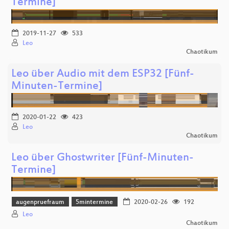
Termine]
2019-11-27
533
Leo
Chaotikum
Leo über Audio mit dem ESP32 [Fünf-
Minuten-Termine]
2020-01-22
423
Leo
Chaotikum
Leo über Ghostwriter [Fünf-Minuten-
Termine]
augenpruefraum
5mintermine
2020-02-26
192
Leo
Chaotikum