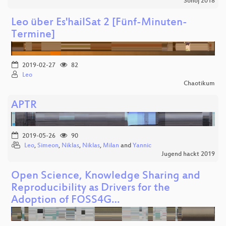
Sonoj 2018
Leo über Es'hailSat 2 [Fünf-Minuten-
Termine]
2019-02-27
82
Leo
Chaotikum
APTR
2019-05-26
90
Leo
,
Simeon
,
Niklas
,
Niklas
,
Milan
and
Yannic
Jugend hackt 2019
Open Science, Knowledge Sharing and
Reproducibility as Drivers for the
Adoption of FOSS4G…