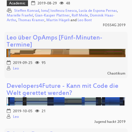
Academic
2019-08-29
48
Steffen Konrad
,
Ionuț Iosifescu Enescu
,
Lucía de Espona Pernas
,
Marielle Fraefel
,
Gian-Kasper Plattner
,
Rolf Meile
,
Dominik Haas-
Artho
,
Thomas Kramer
,
Martin Hägeli
and
Leo Bont
FOSS4G 2019
Leo über OpAmps [Fünf-Minuten-
Termine]
2019-09-25
95
Leo
Chaotikum
Developers4Future - Kann mit Code die
Welt gerettet werden?
2019-10-05
21
Leo
Jugend hackt 2019