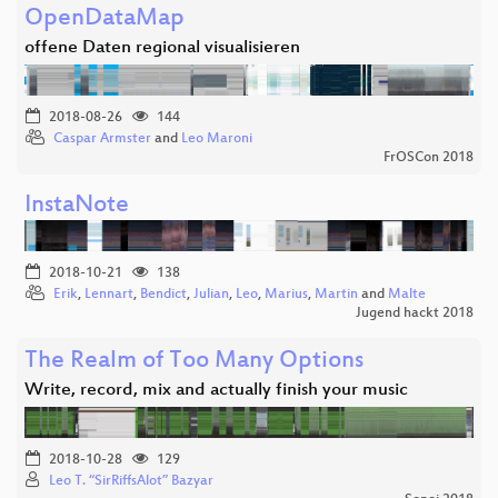
OpenDataMap
offene Daten regional visualisieren
2018-08-26
144
Caspar Armster
and
Leo Maroni
FrOSCon 2018
InstaNote
2018-10-21
138
Erik
,
Lennart
,
Bendict
,
Julian
,
Leo
,
Marius
,
Martin
and
Malte
Jugend hackt 2018
The Realm of Too Many Options
Write, record, mix and actually finish your music
2018-10-28
129
Leo T. “SirRiffsAlot” Bazyar