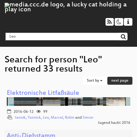
Search for person "Leo"
returned 33 results
Sort by
next page
Elektronische Litfaßsäule
2016-06-12
99
Jannik
,
Yannick
,
Leo
,
Marcel
,
Robin
and
Simon
Jugend hackt 2016
Anti-Diebstamm