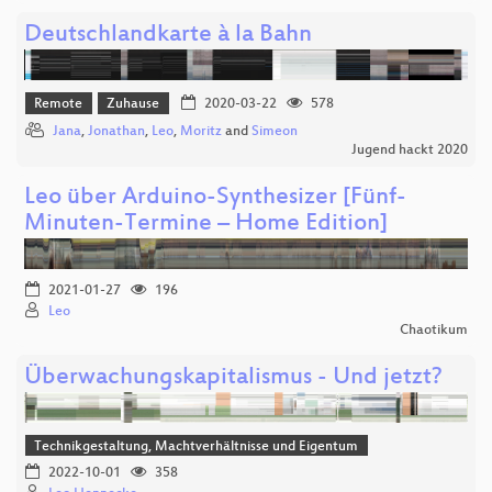
Deutschlandkarte à la Bahn
Remote
Zuhause
2020-03-22
578
Jana
,
Jonathan
,
Leo
,
Moritz
and
Simeon
Jugend hackt 2020
Leo über Arduino-Synthesizer [Fünf-
Minuten-Termine – Home Edition]
2021-01-27
196
Leo
Chaotikum
Überwachungskapitalismus - Und jetzt?
Technikgestaltung, Machtverhältnisse und Eigentum
2022-10-01
358