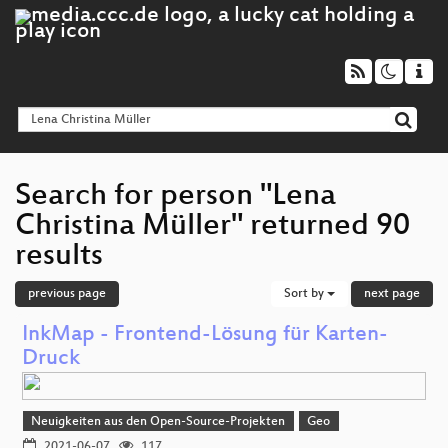
Search for person "Lena
Christina Müller" returned 90
results
previous page
Sort by
next page
InkMap - Frontend-Lösung für Karten-
Druck
Neuigkeiten aus den Open-Source-Projekten
Geo
2021-06-07
117