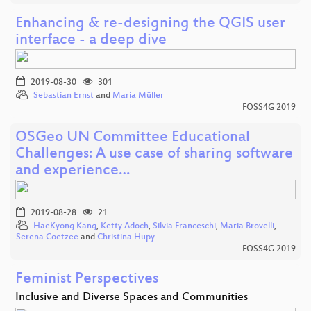
Enhancing & re-designing the QGIS user
interface - a deep dive
2019-08-30
301
Sebastian Ernst
and
Maria Müller
FOSS4G 2019
OSGeo UN Committee Educational
Challenges: A use case of sharing software
and experience…
2019-08-28
21
HaeKyong Kang
,
Ketty Adoch
,
Silvia Franceschi
,
Maria Brovelli
,
Serena Coetzee
and
Christina Hupy
FOSS4G 2019
Feminist Perspectives
Inclusive and Diverse Spaces and Communities