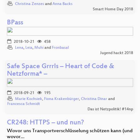
Christina Zenzes
and
Anna Backs
Smart Home Day 2018
BPass
2018-10-21
458
Lena
,
Leia
,
Muhi
and
Fronbasal
Jugend hackt 2018
Safe Space Grrrls – Heart of Code &
Netzforma* –
2018-09-21
195
Marie Kochsiek
,
Fiona Krakenbürger
,
Christina Dinar
and
Francesca Schmidt
Das ist Netzpolitik! #14np
CR248: HTTPS – und nun?
Wovor uns Transportverschlüsselung schützen kann (und
wovor…