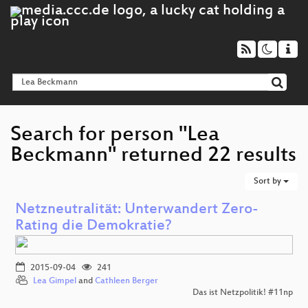
Search for person "Lea
Beckmann" returned 22 results
Sort by
Netzneutralität: Unterwandert Zero-
Rating die Demokratie?
2015-09-04
241
Lea Gimpel
and
Cathleen Berger
Das ist Netzpolitik! #11np