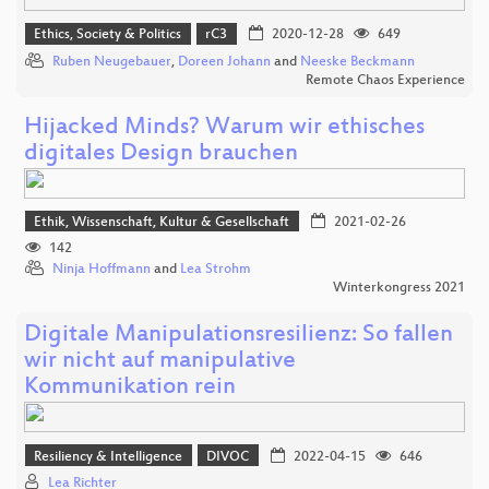
Ethics, Society & Politics
rC3
2020-12-28
649
Ruben Neugebauer
,
Doreen Johann
and
Neeske Beckmann
Remote Chaos Experience
Hijacked Minds? Warum wir ethisches
digitales Design brauchen
Ethik, Wissenschaft, Kultur & Gesellschaft
2021-02-26
142
Ninja Hoffmann
and
Lea Strohm
Winterkongress 2021
Digitale Manipulationsresilienz: So fallen
wir nicht auf manipulative
Kommunikation rein
Resiliency & Intelligence
DIVOC
2022-04-15
646
Lea Richter