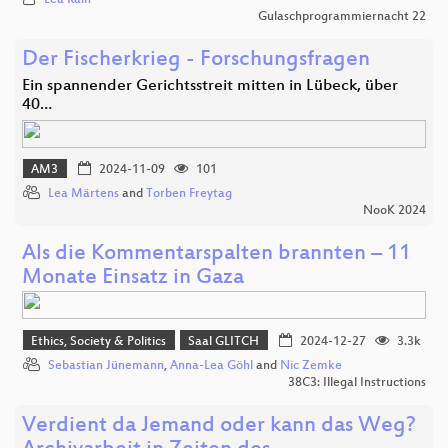
Gulaschprogrammiernacht 22
Der Fischerkrieg - Forschungsfragen
Ein spannender Gerichtsstreit mitten in Lübeck, über
40…
AM3
2024-11-09
101
Lea Märtens
and
Torben Freytag
NooK 2024
Als die Kommentarspalten brannten – 11
Monate Einsatz in Gaza
Ethics, Society & Politics
Saal GLITCH
2024-12-27
3.3k
Sebastian Jünemann
,
Anna-Lea Göhl
and
Nic Zemke
38C3: Illegal Instructions
Verdient da Jemand oder kann das Weg?