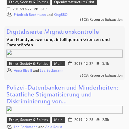
Ethics, Society & Politics
OpenInfrastructureOrbit
2019-12-27
819
Friedrich Beckmann
and
KingBBQ
36C3: Resource Exhaustion
Digitalisierte Migrationskontrolle
Von Handyauswertung, intelligenten Grenzen und
Datentöpfen
Ethics, Society & Politics
Main
2019-12-27
5.1k
Anna Biselli
and
Lea Beckmann
36C3: Resource Exhaustion
Polizei-Datenbanken und Minderheiten:
Staatliche Stigmatisierung und
Diskriminierung von…
Ethics, Society & Politics
Main
2019-12-28
2.5k
Lea Beckmann
and
Anja Reuss