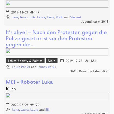
2019-11-03
47
Jens
,
Jonas
,
Julia
,
Laura
,
Linus
,
Michi
and
Vincent
Jugend hackt 2019
It’s alive! – Nach den Protesten gegen die
Polizeigesetze ist vor den Protesten
gegen die…
Ethics, Society & Politics
Main
2019-12-28
1.5k
Laura Pöhler
and
Johnny Parks
36C3: Resource Exhaustion
Müll- Roboter Luka
Jülich
2020-02-09
70
Lena
,
Laura
,
Laura
and
Elli