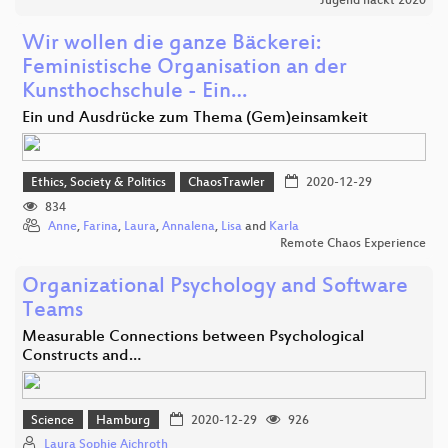
Jugend hackt 2020
Wir wollen die ganze Bäckerei:
Feministische Organisation an der
Kunsthochschule - Ein…
Ein und Ausdrücke zum Thema (Gem)einsamkeit
Ethics, Society & Politics
ChaosTrawler
2020-12-29
834
Anne
,
Farina
,
Laura
,
Annalena
,
Lisa
and
Karla
Remote Chaos Experience
Organizational Psychology and Software
Teams
Measurable Connections between Psychological
Constructs and…
Science
Hamburg
2020-12-29
926
Laura Sophie Aichroth