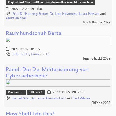
Digital und Nachhaltig – Transformative Geschäftsmodelle
2022-10-02
108
Prof. Dr. Henning Breuer
,
Dr. Iana Nesterova
,
Laura Niessen
and
Christian Kroll
Bits & Bäume 2022
Raumhundschuh Berta
2023-05-07
39
Felix
,
Judith
,
Laura
and
Lu
Jugend hackt 2023
Panel: Die De-Militarisierung von
Cybersicherheit?
Programm
fiffkon23
2023-11-05
215
Daniel Guagnin
,
Laura Anna Kocksch
and
Basil Wiesse
FIfFKon 2023
How Shell I do this?