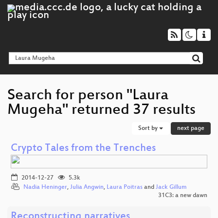
Search for person "Laura
Mugeha" returned 37 results
Sort by
next page
Crypto Tales from the Trenches
2014-12-27
5.3k
Nadia Heninger
,
Julia Angwin
,
Laura Poitras
and
Jack Gillum
31C3: a new dawn
Reconstructing narratives