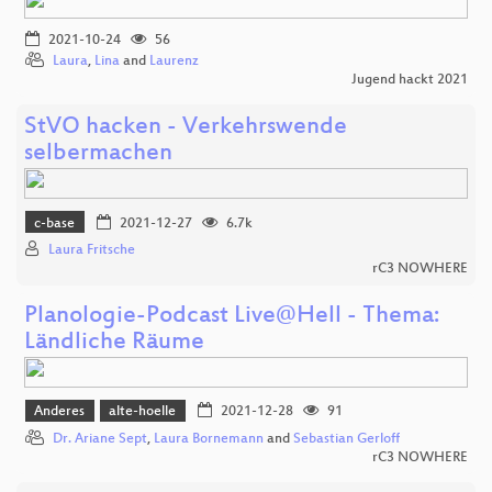
2021-10-24
56
Laura
,
Lina
and
Laurenz
Jugend hackt 2021
StVO hacken - Verkehrswende
selbermachen
c-base
2021-12-27
6.7k
Laura Fritsche
rC3 NOWHERE
Planologie-Podcast Live@Hell - Thema:
Ländliche Räume
Anderes
alte-hoelle
2021-12-28
91
Dr. Ariane Sept
,
Laura Bornemann
and
Sebastian Gerloff
rC3 NOWHERE