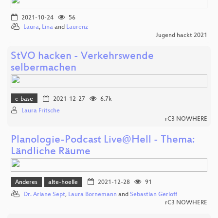
2021-10-24
56
Laura
,
Lina
and
Laurenz
Jugend hackt 2021
StVO hacken - Verkehrswende
selbermachen
c-base
2021-12-27
6.7k
Laura Fritsche
rC3 NOWHERE
Planologie-Podcast Live@Hell - Thema:
Ländliche Räume
Anderes
alte-hoelle
2021-12-28
91
Dr. Ariane Sept
,
Laura Bornemann
and
Sebastian Gerloff
rC3 NOWHERE