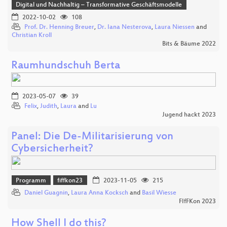
Digital und Nachhaltig – Transformative Geschäftsmodelle
2022-10-02
108
Prof. Dr. Henning Breuer
,
Dr. Iana Nesterova
,
Laura Niessen
and
Christian Kroll
Bits & Bäume 2022
Raumhundschuh Berta
2023-05-07
39
Felix
,
Judith
,
Laura
and
Lu
Jugend hackt 2023
Panel: Die De-Militarisierung von
Cybersicherheit?
Programm
fiffkon23
2023-11-05
215
Daniel Guagnin
,
Laura Anna Kocksch
and
Basil Wiesse
FIfFKon 2023
How Shell I do this?