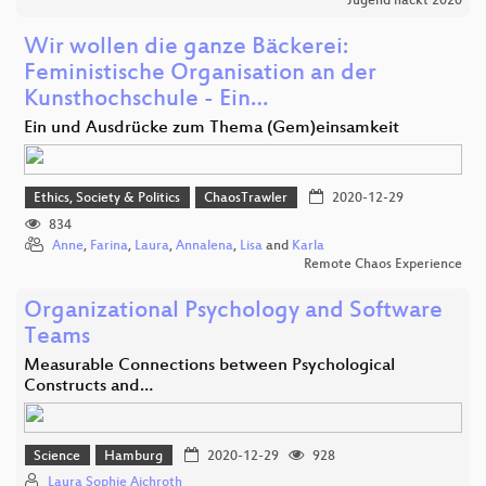
Jugend hackt 2020
Wir wollen die ganze Bäckerei:
Feministische Organisation an der
Kunsthochschule - Ein…
Ein und Ausdrücke zum Thema (Gem)einsamkeit
Ethics, Society & Politics
ChaosTrawler
2020-12-29
834
Anne
,
Farina
,
Laura
,
Annalena
,
Lisa
and
Karla
Remote Chaos Experience
Organizational Psychology and Software
Teams
Measurable Connections between Psychological
Constructs and…
Science
Hamburg
2020-12-29
928
Laura Sophie Aichroth