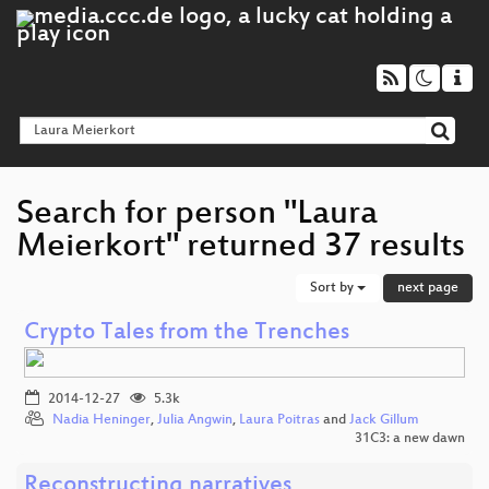
Search for person "Laura
Meierkort" returned 37 results
Sort by
next page
Crypto Tales from the Trenches
2014-12-27
5.3k
Nadia Heninger
,
Julia Angwin
,
Laura Poitras
and
Jack Gillum
31C3: a new dawn
Reconstructing narratives