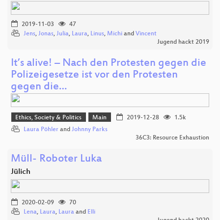
2019-11-03
47
Jens
,
Jonas
,
Julia
,
Laura
,
Linus
,
Michi
and
Vincent
Jugend hackt 2019
It’s alive! – Nach den Protesten gegen die
Polizeigesetze ist vor den Protesten
gegen die…
Ethics, Society & Politics
Main
2019-12-28
1.5k
Laura Pöhler
and
Johnny Parks
36C3: Resource Exhaustion
Müll- Roboter Luka
Jülich
2020-02-09
70
Lena
,
Laura
,
Laura
and
Elli