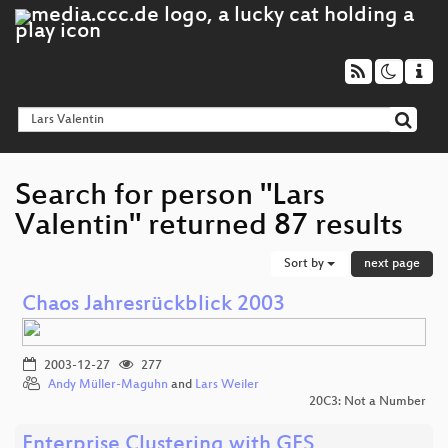
Search for person "Lars
Valentin" returned 87 results
Sort by
next page
Chaos Jahresrückblick 2003
2003-12-27
277
Andy Müller-Maguhn
and
Lars Weiler
20C3: Not a Number
Enterprise Clustering with GFS