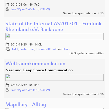
2015-06-06
760
Lars “Pylon” Weiler (DC4LW)
Gulaschprogrammiernacht 15
State of the Internat AS201701 - Freifunk
Rheinland e.V. Backbone
2015-12-29
14.0k
Takt
,
Barbarossa
,
ThomasDOTwtf
and
Lars
32C3: gated communities
Weltraumkommunikation
Near and Deep Space Communication
2016-05-27
819
Lars “Pylon” Weiler (DC4LW)
Gulaschprogrammiernacht 16
Mapillary - Alltag