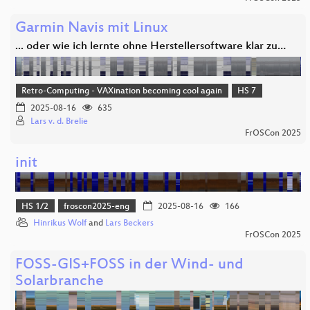
Garmin Navis mit Linux
... oder wie ich lernte ohne Herstellersoftware klar zu…
Retro-Computing - VAXination becoming cool again
HS 7
2025-08-16
635
Lars v. d. Brelie
FrOSCon 2025
init
HS 1/2
froscon2025-eng
2025-08-16
166
Hinrikus Wolf
and
Lars Beckers
FrOSCon 2025
FOSS-GIS+FOSS in der Wind- und
Solarbranche