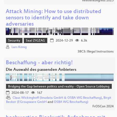
Winterkongress 2025
Attack Mining: How to use distributed
sensors to identify and take down
adversaries
Security
Saal ZIGZAG
2024-12-29
6.3k
Lars König
38C3: Illegal Instructions
Beschaffung - aber richtig!
Die Auswahl des passenden Anbieters
Bridging the Gap between politics and reality - Open Source Lobbying
2024-08-17
167
Claus Wickinghoff (linudata GmbH & OSBA WG Beschaffung)
,
Birgit
Becker (EGroupware GmbH
and
OSBA WG Beschaffung)
FrOSCon 2024