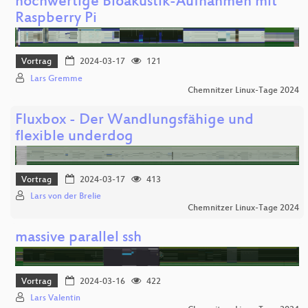
hochwertige Bioakustik-Aufnahmen mit
Raspberry Pi
Vortrag
2024-03-17
121
Lars Gremme
Chemnitzer Linux-Tage 2024
Fluxbox - Der Wandlungsfähige und
flexible underdog
Vortrag
2024-03-17
413
Lars von der Brelie
Chemnitzer Linux-Tage 2024
massive parallel ssh
Vortrag
2024-03-16
422
Lars Valentin