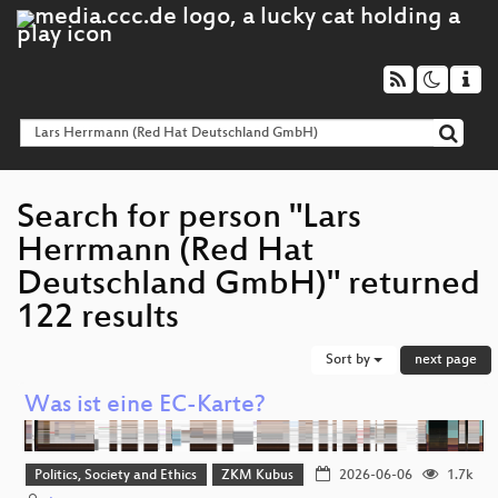
Search for person "Lars
Herrmann (Red Hat
Deutschland GmbH)" returned
122 results
Sort by
next page
Was ist eine EC-Karte?
Politics, Society and Ethics
ZKM Kubus
2026-06-06
1.7k