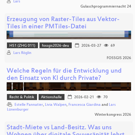
Lars
Gulaschprogrammiernacht 24
Erzeugung von Raster-Tiles aus Vektor-
Tiles in einer PMTiles-Datei
HS1 (ZHG 011)
fossgis2026-deu
2026-03-27
69
Lars Röglin
FOSSGIS 2026
Welche Regeln für die Entwicklung und
den Einsatz von KI durch Private?
Recht & Politik
Aktionshalle
2026-02-21
70
Estelle Pannatier
,
Livia Walpen
,
Francesca Giardina
and
Lars
Lünenburger
Winterkongress 2026
Stadt-Miete vs Land-Besitz. Was uns