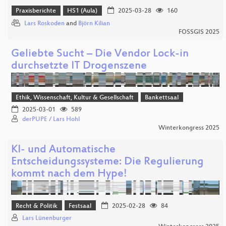
Praxisberichte
HS1 (Aula)
2025-03-28
160
Lars Roskoden
and
Björn Kilian
FOSSGIS 2025
Geliebte Sucht – Die Vendor Lock-in
durchsetzte IT Drogenszene
Ethik, Wissenschaft, Kultur & Gesellschaft
Bankettsaal
2025-03-01
589
derPUPE / Lars Hohl
Winterkongress 2025
KI- und Automatische
Entscheidungssysteme: Die Regulierung
kommt nach dem Hype!
Recht & Politik
Festsaal
2025-02-28
84
Lars Lünenburger