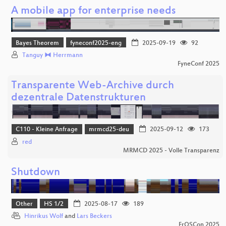
A mobile app for enterprise needs
Bayes Theorem
fyneconf2025-eng
2025-09-19
92
Tanguy ⧓ Herrmann
FyneConf 2025
Transparente Web-Archive durch
dezentrale Datenstrukturen
C110 - Kleine Anfrage
mrmcd25-deu
2025-09-12
173
red
MRMCD 2025 - Volle Transparenz
Shutdown
Other
HS 1/2
2025-08-17
189
Hinrikus Wolf
and
Lars Beckers
FrOSCon 2025