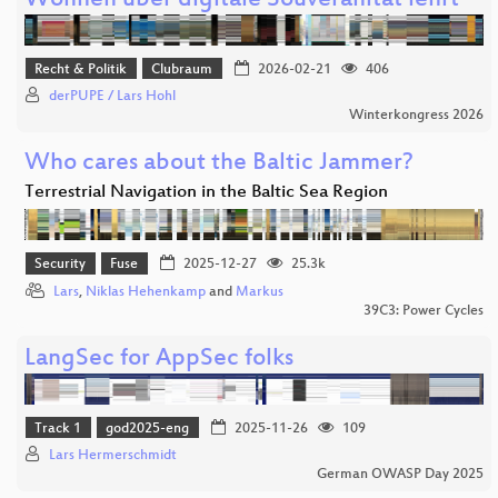
Wohnen über digitale Souveränität lehrt
Recht & Politik
Clubraum
2026-02-21
406
derPUPE / Lars Hohl
Winterkongress 2026
Who cares about the Baltic Jammer?
Terrestrial Navigation in the Baltic Sea Region
Security
Fuse
2025-12-27
25.3k
Lars
,
Niklas Hehenkamp
and
Markus
39C3: Power Cycles
LangSec for AppSec folks
Track 1
god2025-eng
2025-11-26
109
Lars Hermerschmidt
German OWASP Day 2025