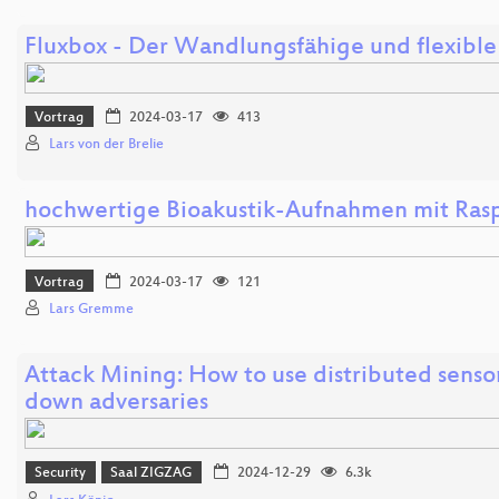
Fluxbox - Der Wandlungsfähige und flexibl
Vortrag
2024-03-17
413
Lars von der Brelie
hochwertige Bioakustik-Aufnahmen mit Rasp
Vortrag
2024-03-17
121
Lars Gremme
Attack Mining: How to use distributed sensor
down adversaries
Security
Saal ZIGZAG
2024-12-29
6.3k