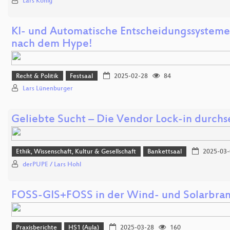
Lars König
KI- und Automatische Entscheidungssystem
nach dem Hype!
Recht & Politik
Festsaal
2025-02-28
84
Lars Lünenburger
Geliebte Sucht – Die Vendor Lock-in durchs
Ethik, Wissenschaft, Kultur & Gesellschaft
Bankettsaal
2025-03-
derPUPE / Lars Hohl
FOSS-GIS+FOSS in der Wind- und Solarbra
Praxisberichte
HS1 (Aula)
2025-03-28
160