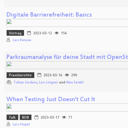
Digitale Barrierefreiheit: Basics
Vortrag
2023-03-12
156
Lars Kiesow
Parkraumanalyse für deine Stadt mit Open
Praxisberichte
2023-03-16
290
Tobias Jordans
,
Lars Lingner
and
Alex Seidel
When Testing Just Doesn't Cut It
Talk
BOB
2023-03-17
71
Lars Hupel