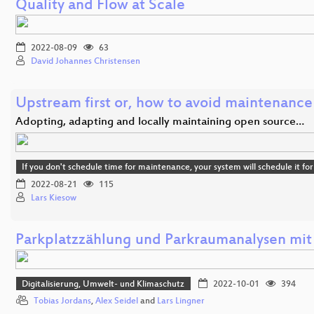
Quality and Flow at Scale
2022-08-09
63
David Johannes Christensen
Upstream first or, how to avoid maintenance
Adopting, adapting and locally maintaining open source…
If you don't schedule time for maintenance, your system will schedule it 
2022-08-21
115
Lars Kiesow
Parkplatzzählung und Parkraumanalysen m
Digitalisierung, Umwelt- und Klimaschutz
2022-10-01
394
Tobias Jordans
,
Alex Seidel
and
Lars Lingner