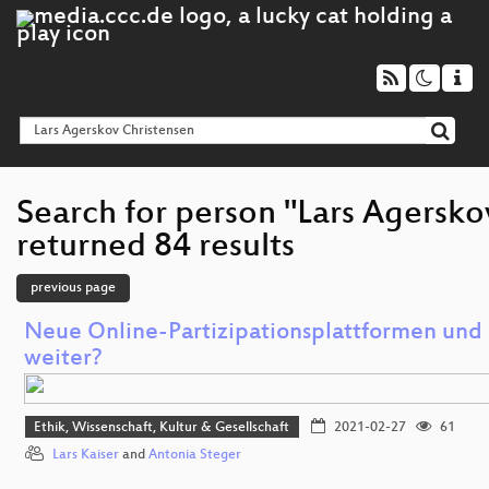
Search for person "Lars Agersko
returned 84 results
previous page
Neue Online-Partizipationsplattformen und Z
weiter?
Ethik, Wissenschaft, Kultur & Gesellschaft
2021-02-27
61
Lars Kaiser
and
Antonia Steger