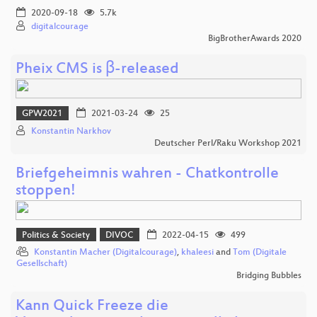
2020-09-18
5.7k
digitalcourage
BigBrotherAwards 2020
Pheix CMS is β-released
GPW2021
2021-03-24
25
Konstantin Narkhov
Deutscher Perl/Raku Workshop 2021
Briefgeheimnis wahren - Chatkontrolle
stoppen!
Politics & Society
DIVOC
2022-04-15
499
Konstantin Macher (Digitalcourage)
,
khaleesi
and
Tom (Digitale
Gesellschaft)
Bridging Bubbles
Kann Quick Freeze die