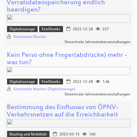
Vorratsdatenspeicherung endlich
beerdigen?
Digitalcourage
FireShonks
2022-12-28
227
Konstantin Macher
Dezentrale Jahresendveranstaltungen
Kein Perso ohne Finger(abdrücke) mehr -
was tun?
Digitalcourage
FireShonks
2022-12-28
1.4k
Konstantin Macher (Digitalcourage)
Dezentrale Jahresendveranstaltungen
Bestimmung des Einflusses von ÖPNV-
Verkehrsnetzen auf die Erreichbarkeit
Routing und Mobilität
2023-03-15
168