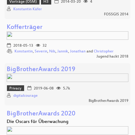
Vorträge (OSM)
H3
2014-03-20
4
Konstantin Käfer
FOSSGIS 2014
Kofferträger
2018-05-13
32
Konstantin
,
Severin
,
Nils
,
Jannik
,
Jonathan
and
Christopher
Jugend hackt 2018
BigBrotherAwards 2019
Privacy
2019-06-08
5.7k
digitalcourage
BigBrotherAwards 2019
BigBrotherAwards 2020
Die Oscars für Überwachung