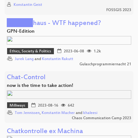
Konstantin Geist
FOSSGIS 2023
█████haus - WTF happened?
GPN-Edition
Ethics, Society & Politics
2023-06-08
1.2k
Jurek Lang
and
Konstantin Rakutt
Gulaschprogrammiernacht 21
Chat-Control
now is the time to take action!
Milliways
2023-08-16
642
Tom Jennissen
,
Konstantin Macher
and
khaleesi
Chaos Communication Camp 2023
Chatkontrolle ex Machina