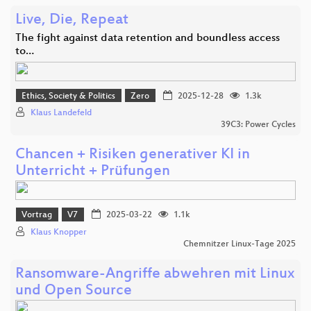
Live, Die, Repeat
The fight against data retention and boundless access
to…
Ethics, Society & Politics
Zero
2025-12-28
1.3k
Klaus Landefeld
39C3: Power Cycles
Chancen + Risiken generativer KI in
Unterricht + Prüfungen
Vortrag
V7
2025-03-22
1.1k
Klaus Knopper
Chemnitzer Linux-Tage 2025
Ransomware-Angriffe abwehren mit Linux
und Open Source