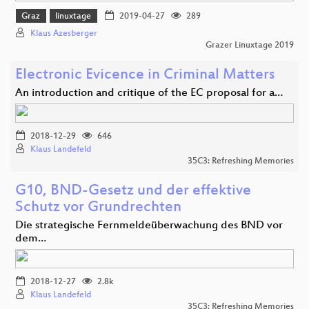
Graz
linuxtage
2019-04-27
289
Klaus Azesberger
Grazer Linuxtage 2019
Electronic Evicence in Criminal Matters
An introduction and critique of the EC proposal for a…
2018-12-29
646
Klaus Landefeld
35C3: Refreshing Memories
G10, BND-Gesetz und der effektive
Schutz vor Grundrechten
Die strategische Fernmeldeüberwachung des BND vor
dem…
2018-12-27
2.8k
Klaus Landefeld
35C3: Refreshing Memories