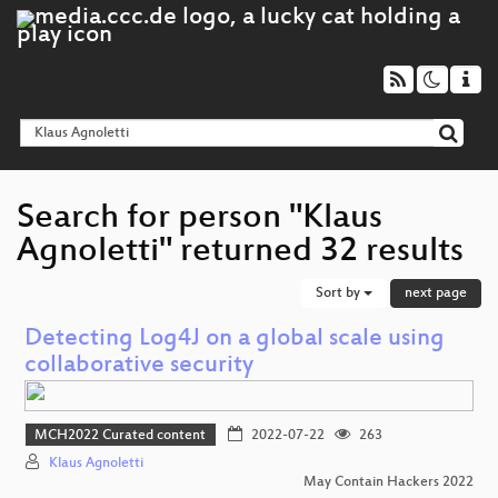
Search for person "Klaus
Agnoletti" returned 32 results
Sort by
next page
Detecting Log4J on a global scale using
collaborative security
MCH2022 Curated content
2022-07-22
263
Klaus Agnoletti
May Contain Hackers 2022