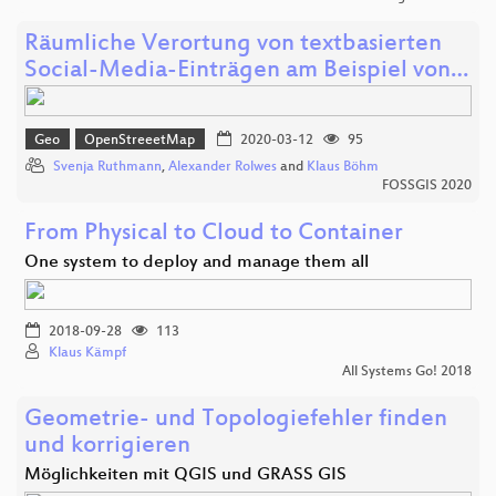
Räumliche Verortung von textbasierten
Social-Media-Einträgen am Beispiel von…
Geo
OpenStreeetMap
2020-03-12
95
Svenja Ruthmann
,
Alexander Rolwes
and
Klaus Böhm
FOSSGIS 2020
From Physical to Cloud to Container
One system to deploy and manage them all
2018-09-28
113
Klaus Kämpf
All Systems Go! 2018
Geometrie- und Topologiefehler finden
und korrigieren
Möglichkeiten mit QGIS und GRASS GIS