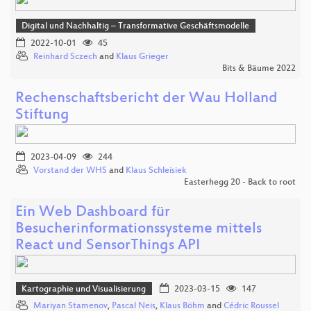
Digital und Nachhaltig – Transformative Geschäftsmodelle
2022-10-01
45
Reinhard Sczech
and
Klaus Grieger
Bits & Bäume 2022
Rechenschaftsbericht der Wau Holland
Stiftung
2023-04-09
244
Vorstand der WHS
and
Klaus Schleisiek
Easterhegg 20 - Back to root
Ein Web Dashboard für
Besucherinformationssysteme mittels
React und SensorThings API
Kartographie und Visualisierung
2023-03-15
147
Mariyan Stamenov
,
Pascal Neis
,
Klaus Böhm
and
Cédric Roussel