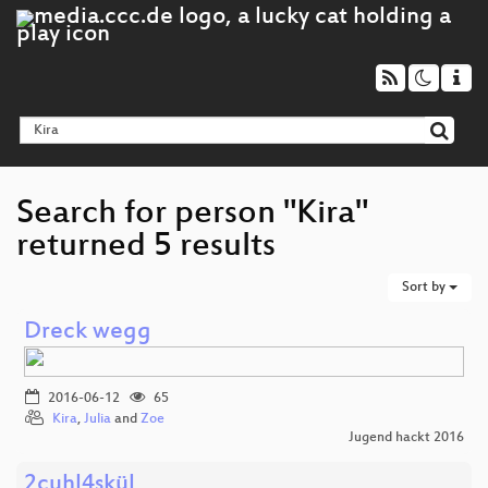
Search for person "Kira"
returned 5 results
Sort by
Dreck wegg
2016-06-12
65
Kira
,
Julia
and
Zoe
Jugend hackt 2016
2cuhl4skül