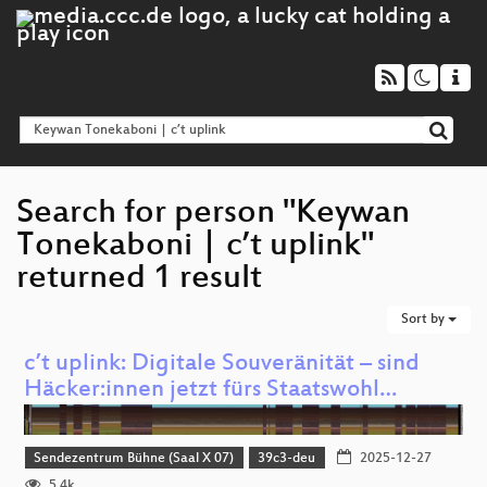
Search for person "Keywan
Tonekaboni | c’t uplink"
returned 1 result
Sort by
c’t uplink: Digitale Souveränität – sind
Häcker:innen jetzt fürs Staatswohl…
Sendezentrum Bühne (Saal X 07)
39c3-deu
2025-12-27
5.4k