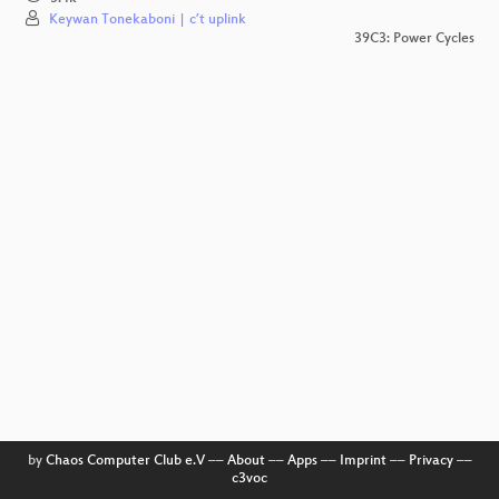
Keywan Tonekaboni | c’t uplink
39C3: Power Cycles
by
Chaos Computer Club e.V
––
About
––
Apps
––
Imprint
––
Privacy
––
c3voc