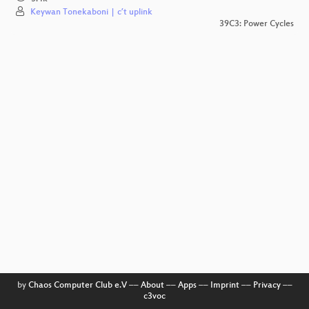
Keywan Tonekaboni | c’t uplink
39C3: Power Cycles
by
Chaos Computer Club e.V
––
About
––
Apps
––
Imprint
––
Privacy
––
c3voc