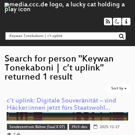
Search for person "Keywan
Tonekaboni | c’t uplink"
returned 1 result
Sort by
c’t uplink: Digitale Souveränität – sind
Häcker:innen jetzt fürs Staatswohl…
Sendezentrum Bühne (Saal X 07)
39c3-deu
2025-12-27
5.4k