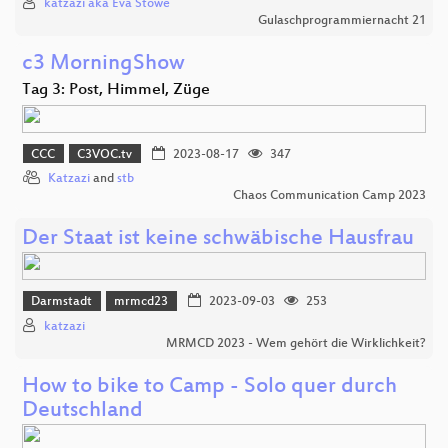
katzazi aka Eva Stöwe
Gulaschprogrammiernacht 21
c3 MorningShow
Tag 3: Post, Himmel, Züge
CCC
C3VOC.tv
2023-08-17
347
Katzazi
and
stb
Chaos Communication Camp 2023
Der Staat ist keine schwäbische Hausfrau
Darmstadt
mrmcd23
2023-09-03
253
katzazi
MRMCD 2023 - Wem gehört die Wirklichkeit?
How to bike to Camp - Solo quer durch
Deutschland