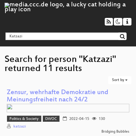
Search for person "Katzazi"
returned 11 results
Sort by
Zensur, wehrhafte Demokratie und
Meinungsfreiheit nach 24/2
Politics & Society
DiVOC
2022-04-15
130
katzazi
Bridging Bubbles