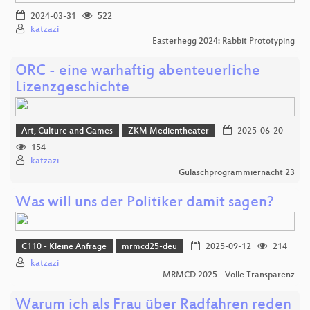
2024-03-31
522
katzazi
Easterhegg 2024: Rabbit Prototyping
ORC - eine warhaftig abenteuerliche
Lizenzgeschichte
Art, Culture and Games
ZKM Medientheater
2025-06-20
154
katzazi
Gulaschprogrammiernacht 23
Was will uns der Politiker damit sagen?
C110 - Kleine Anfrage
mrmcd25-deu
2025-09-12
214
katzazi
MRMCD 2025 - Volle Transparenz
Warum ich als Frau über Radfahren reden