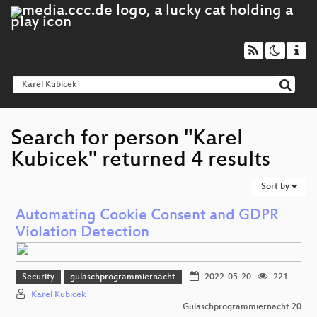
Search for person "Karel
Kubicek" returned 4 results
Sort by
Automating Cookie Consent and GDPR
Violation Detection
Security
gulaschprogrammiernacht
2022-05-20
221
Karel Kubicek
Gulaschprogrammiernacht 20