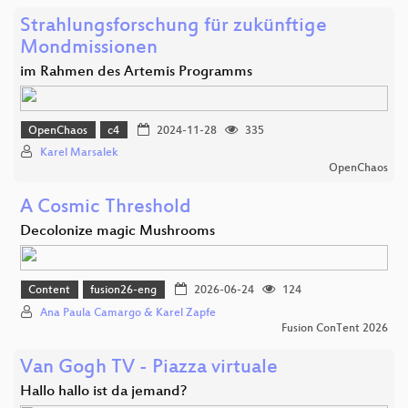
Strahlungsforschung für zukünftige
Mondmissionen
im Rahmen des Artemis Programms
OpenChaos
c4
2024-11-28
335
Karel Marsalek
OpenChaos
A Cosmic Threshold
Decolonize magic Mushrooms
Content
fusion26-eng
2026-06-24
124
Ana Paula Camargo & Karel Zapfe
Fusion ConTent 2026
Van Gogh TV - Piazza virtuale
Hallo hallo ist da jemand?