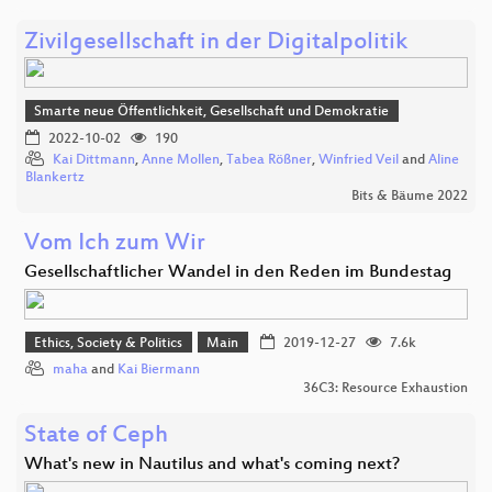
Zivilgesellschaft in der Digitalpolitik
Smarte neue Öffentlichkeit, Gesellschaft und Demokratie
2022-10-02
190
Kai Dittmann
,
Anne Mollen
,
Tabea Rößner
,
Winfried Veil
and
Aline
Blankertz
Bits & Bäume 2022
Vom Ich zum Wir
Gesellschaftlicher Wandel in den Reden im Bundestag
Ethics, Society & Politics
Main
2019-12-27
7.6k
maha
and
Kai Biermann
36C3: Resource Exhaustion
State of Ceph
What's new in Nautilus and what's coming next?