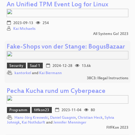
An Unified TPM Event Log for Linux
2023-09-13
254
Kai Michaelis
All Systems Go! 2023
Fake-Shops von der Stange: BogusBazaar
Security
Saal 1
2024-12-28
13.6k
kantorkel
and
Kai Biermann
38C3: Illegal Instructions
Pecha Kucha rund um Cyberpeace
Programm
fiffkon23
2023-11-04
80
Hans-Jörg Kreowski
,
Daniel Guagnin
,
Christian Heck
,
Sylvia
Johnigk
,
Kai Nothdurft
and
Jennifer Menninger
FIfFKon 2023