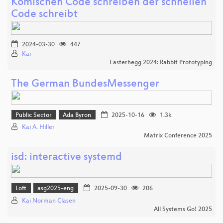
Komischen Code schreiben der schnellen
Code schreibt
2024-03-30
447
Kai
Easterhegg 2024: Rabbit Prototyping
The German BundesMessenger
Public Sector
Ada Byron
2025-10-16
1.3k
Kai A. Hiller
Matrix Conference 2025
isd: interactive systemd
Loft
asg2025-eng
2025-09-30
206
Kai Norman Clasen
All Systems Go! 2025