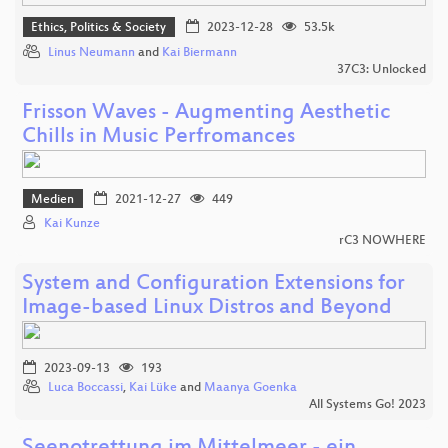
Ethics, Politics & Society
2023-12-28
53.5k
Linus Neumann
and
Kai Biermann
37C3: Unlocked
Frisson Waves - Augmenting Aesthetic
Chills in Music Perfromances
Medien
2021-12-27
449
Kai Kunze
rC3 NOWHERE
System and Configuration Extensions for
Image-based Linux Distros and Beyond
2023-09-13
193
Luca Boccassi
,
Kai Lüke
and
Maanya Goenka
All Systems Go! 2023