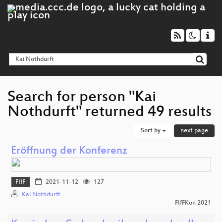
Search for person "Kai
Nothdurft" returned 49 results
Sort by
next page
Eröffnung der Konferenz
FIfF
2021-11-12
127
Kai Nothdurft
FIfFKon 2021