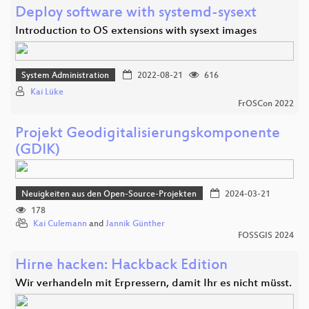
Deploy software with systemd-sysext
Introduction to OS extensions with sysext images
System Administration
2022-08-21
616
Kai Lüke
FrOSCon 2022
Projekt Geodigitalisierungskomponente
(GDIK)
Neuigkeiten aus den Open-Source-Projekten
2024-03-21
178
Kai Culemann
and
Jannik Günther
FOSSGIS 2024
Hirne hacken: Hackback Edition
Wir verhandeln mit Erpressern, damit Ihr es nicht müsst.