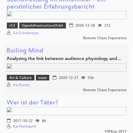
Seenotrettung im Mittelmeer - ein
persönlicher Erfahrungsbericht
rC3
OpenInfrastructureOrbit
2020-12-28
212
Kai Echelmeyer
Remote Chaos Experience
Boiling Mind
Analysing the link between audience physiology and…
Art & Culture
main
2020-12-27
536
Kai Kunze
Remote Chaos Experience
Wer ist der Täter?
2017-10-22
86
Kai Nothdurft
FIfFKon 2017