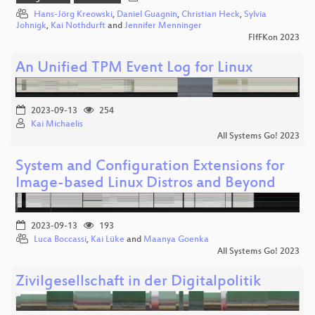
Hans-Jörg Kreowski
,
Daniel Guagnin
,
Christian Heck
,
Sylvia
Johnigk
,
Kai Nothdurft
and
Jennifer Menninger
FIfFKon 2023
An Unified TPM Event Log for Linux
2023-09-13
254
Kai Michaelis
All Systems Go! 2023
System and Configuration Extensions for
Image-based Linux Distros and Beyond
2023-09-13
193
Luca Boccassi
,
Kai Lüke
and
Maanya Goenka
All Systems Go! 2023
Zivilgesellschaft in der Digitalpolitik