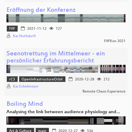
Eröffnung der Konferenz
FIfF
2021-11-12
127
Kai Nothdurft
FIfFKon 2021
Seenotrettung im Mittelmeer - ein
persönlicher Erfahrungsbericht
rC3
OpenInfrastructureOrbit
2020-12-28
212
Kai Echelmeyer
Remote Chaos Experience
Boiling Mind
Analysing the link between audience physiology and…
Art & Culture
main
2020-12-27
536