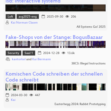
isd: interactive systemd
Loft
asg2025-eng
2025-09-30
206
Kai Norman Clasen
All Systems Go! 2025
Fake-Shops von der Stange: BogusBazaar
Security
Saal 1
2024-12-28
13.6k
kantorkel
and
Kai Biermann
38C3: Illegal Instructions
Komischen Code schreiben der schnellen
Code schreibt
2024-03-30
447
Kai
Easterhegg 2024: Rabbit Prototyping