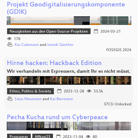
Projekt Geodigitalisierungskomponente
(GDIK)
Neuigkeiten aus den Open-Source-Projekten
2024-03-21
178
Kai Culemann
and
Jannik Günther
FOSSGIS 2024
Hirne hacken: Hackback Edition
Wir verhandeln mit Erpressern, damit Ihr es nicht müsst.
Ethics, Politics & Society
2023-12-28
53.5k
Linus Neumann
and
Kai Biermann
37C3: Unlocked
Pecha Kucha rund um Cyberpeace
Programm
fiffkon23
2023-11-04
80