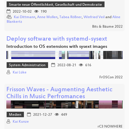
Smarte neue Öffentlichkeit, Gesellschaft und Demokratie
2022-10-02
190
Kai Dittmann
,
Anne Mollen
,
Tabea Rößner
,
Winfried Veil
and
Aline
Blankertz
Bits & Bäume 2022
Deploy software with systemd-sysext
Introduction to OS extensions with sysext images
System Administration
2022-08-21
616
Kai Lüke
FrOSCon 2022
Frisson Waves - Augmenting Aesthetic
Chills in Music Perfromances
Medien
2021-12-27
449
Kai Kunze
rC3 NOWHERE