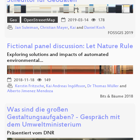
Stileditor für Geodaten
Geo
OpenStreeetMap
2019-03-14
178
Jan Suleiman
,
Christian Mayer
,
Kai
and
Daniel Koch
FOSSGIS 2019
Fictional panel discussion: Let Nature Rule
Exploring solutions and impacts of automated
environmental…
2018-11-18
149
Kerstin Fritzsche
,
Kai Andreas Ingólfsson
,
Dr Thomas Müller
and
Alberto Jimenez Mendoza
Bits & Bäume 2018
Was sind die großen
Gestaltungsaufgaben? - Gespräch mit
dem Umweltministerium
Präsentiert vom DNR