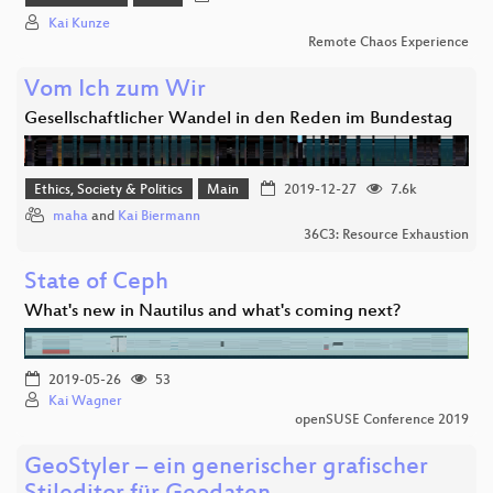
Kai Kunze
Remote Chaos Experience
Vom Ich zum Wir
Gesellschaftlicher Wandel in den Reden im Bundestag
Ethics, Society & Politics
Main
2019-12-27
7.6k
maha
and
Kai Biermann
36C3: Resource Exhaustion
State of Ceph
What's new in Nautilus and what's coming next?
2019-05-26
53
Kai Wagner
openSUSE Conference 2019
GeoStyler – ein generischer grafischer