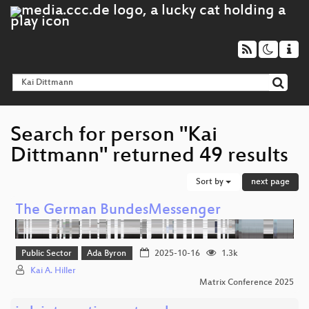
Search for person "Kai
Dittmann" returned 49 results
Sort by
next page
The German BundesMessenger
Public Sector
Ada Byron
2025-10-16
1.3k
Kai A. Hiller
Matrix Conference 2025