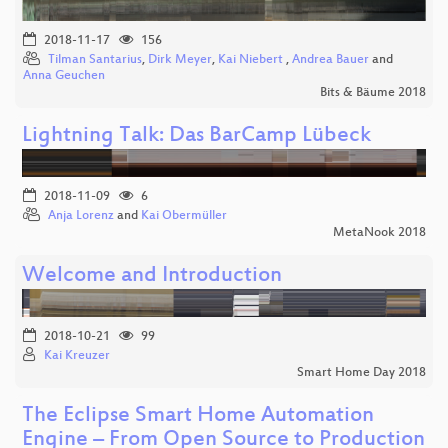
2018-11-17
156
Tilman Santarius
,
Dirk Meyer
,
Kai Niebert
,
Andrea Bauer
and
Anna Geuchen
Bits & Bäume 2018
Lightning Talk: Das BarCamp Lübeck
2018-11-09
6
Anja Lorenz
and
Kai Obermüller
MetaNook 2018
Welcome and Introduction
2018-10-21
99
Kai Kreuzer
Smart Home Day 2018
The Eclipse Smart Home Automation
Engine – From Open Source to Production