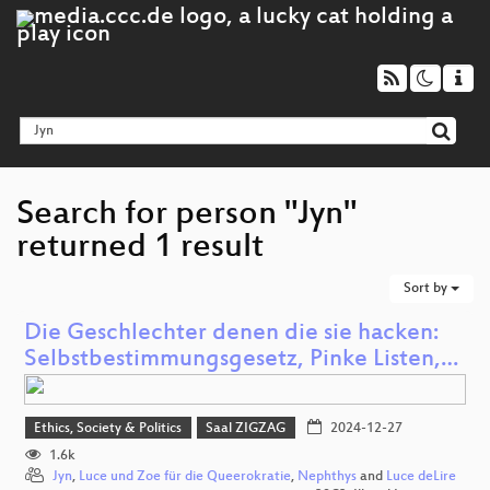
Search for person "Jyn"
returned 1 result
Sort by
Die Geschlechter denen die sie hacken:
Selbstbestimmungsgesetz, Pinke Listen,…
Ethics, Society & Politics
Saal ZIGZAG
2024-12-27
1.6k
Jyn
,
Luce und Zoe für die Queerokratie
,
Nephthys
and
Luce deLire