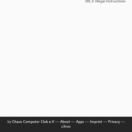
38C3: Illegal Instructions
by
Chaos Computer Club e.V
––
About
––
Apps
––
Imprint
––
Privacy
––
c3voc