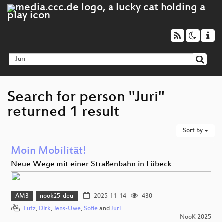
Search for person "Juri"
returned 1 result
Sort by
Moin Mobilität!
Neue Wege mit einer Straßenbahn in Lübeck
AM3
nook25-deu
2025-11-14
430
Lutz
,
Dirk
,
Jens-Uwe
,
Sofie
and
Juri
NooK 2025