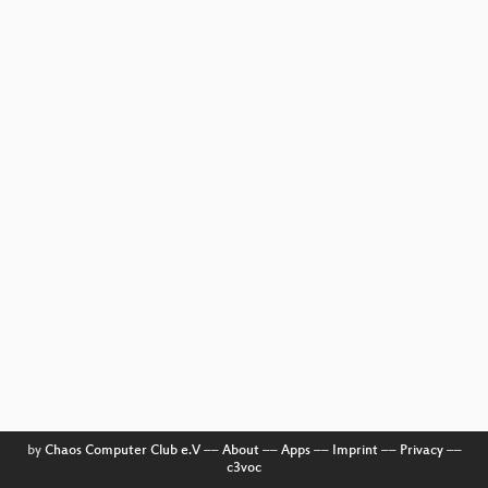
by
Chaos Computer Club e.V
––
About
––
Apps
––
Imprint
––
Privacy
––
c3voc