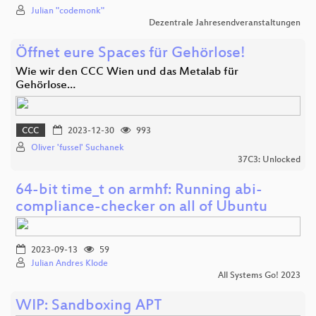
Julian "codemonk"
Dezentrale Jahresendveranstaltungen
Öffnet eure Spaces für Gehörlose!
Wie wir den CCC Wien und das Metalab für
Gehörlose…
CCC
2023-12-30
993
Oliver 'fussel' Suchanek
37C3: Unlocked
64-bit time_t on armhf: Running abi-
compliance-checker on all of Ubuntu
2023-09-13
59
Julian Andres Klode
All Systems Go! 2023
WIP: Sandboxing APT