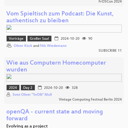
FrOSCon 2024
Vom Spieltisch zum Podcast: Die Kunst,
authentisch zu bleiben
Vorträge
Großer Saal
2024-10-20
90
Oliver Kück
and
Nils Wiedemann
SUBSCRIBE 11
Wie aus Computern Homecomputer
wurden
2024
Day 2
2024-10-20
328
Sven Oliver "SvOlli" Moll
Vintage Computing Festival Berlin 2024
openQA - current state and moving
forward
Evolving as a project