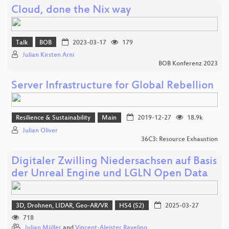
Cloud, done the Nix way
Talk
BOB
2023-03-17
179
Julian Kirsten Arni
BOB Konferenz 2023
Server Infrastructure for Global Rebellion
Resilience & Sustainability
Main
2019-12-27
18.9k
Julian Oliver
36C3: Resource Exhaustion
Digitaler Zwilling Niedersachsen auf Basis
der Unreal Engine und LGLN Open Data
3D, Drohnen, LIDAR, Geo-AR/VR
HS4 (S2)
2025-03-27
718
Julian Müller
and
Vincent-Aleister Raveling