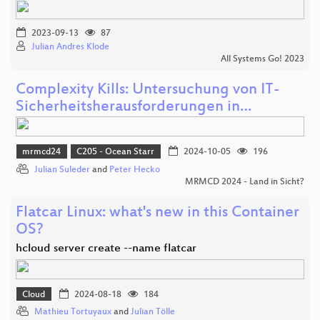
2023-09-13
87
Julian Andres Klode
All Systems Go! 2023
Complexity Kills: Untersuchung von IT-
Sicherheitsherausforderungen in…
mrmcd24
C205 - Ocean Starr
2024-10-05
196
Julian Suleder
and
Peter Hecko
MRMCD 2024 - Land in Sicht?
Flatcar Linux: what's new in this Container
OS?
hcloud server create --name flatcar
Cloud
2024-08-18
184
Mathieu Tortuyaux
and
Julian Tölle