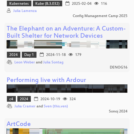
Kubernetes
Kube (B.3.032)
2025-02-04
116
Julia Lamenza
Config Management Camp 2025
The Elephant on an Adventure: A Custom-
Built Shelter for Network Devices
2024
Day 1
2024-11-18
179
Leon Weber
and
Julia Sontag
DENOG16
Performing live with Ardour
c4
2024
2024-10-19
324
Julia Cramer
and
Sven (this.ven)
Sonoj 2024
ArtCode