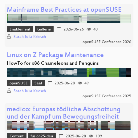
Mainframe Best Practices at openSUSE
Enablement
Gallerie
2026-06-26
40
Sarah Julia Kriesch
openSUSE Conference 2026
Linux on Z Package Maintenance
HowTo for x86 Chameleons and Penguins
openSUSE
Saal
2025-06-28
49
Sarah Julia Kriesch
openSUSE Conference 2025
medico: Europas tödliche Abschottung
und der Kampf um Bewegungsfreiheit
Content
fusion25-deu
2025-06-28
109