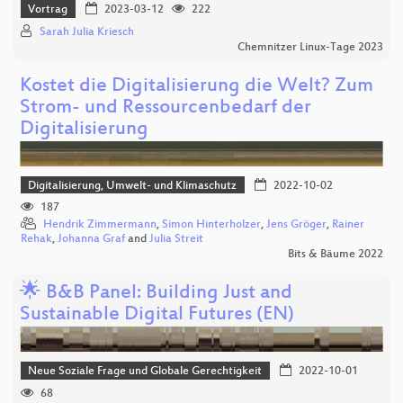
Vortrag
2023-03-12
222
Sarah Julia Kriesch
Chemnitzer Linux-Tage 2023
Kostet die Digitalisierung die Welt? Zum
Strom- und Ressourcenbedarf der
Digitalisierung
Digitalisierung, Umwelt- und Klimaschutz
2022-10-02
187
Hendrik Zimmermann
,
Simon Hinterholzer
,
Jens Gröger
,
Rainer
Rehak
,
Johanna Graf
and
Julia Streit
Bits & Bäume 2022
🌟 B&B Panel: Building Just and
Sustainable Digital Futures (EN)
Neue Soziale Frage und Globale Gerechtigkeit
2022-10-01
68