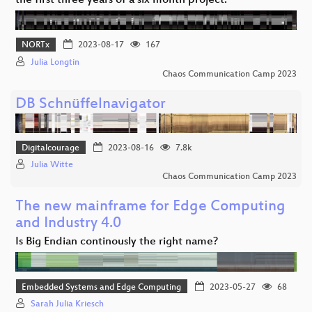
the first three years of a six month project.
NORTx
2023-08-17
167
Julia Longtin
Chaos Communication Camp 2023
DB Schnüffelnavigator
Digitalcourage
2023-08-16
7.8k
Julia Witte
Chaos Communication Camp 2023
The new mainframe for Edge Computing
and Industry 4.0
Is Big Endian continously the right name?
Embedded Systems and Edge Computing
2023-05-27
68
Sarah Julia Kriesch