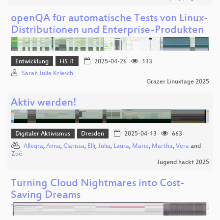
openQA für automatische Tests von Linux-
Distributionen und Enterprise-Produkten
Entwicklung
HS i1
2025-04-26
133
Sarah Julia Kriesch
Grazer Linuxtage 2025
Aktiv werden!
Digitaler Aktivismus
Dresden
2025-04-13
663
Allegra
,
Anna
,
Clarissa
,
Elli
,
Julia
,
Laura
,
Marie
,
Martha
,
Vera
and
Zoé
Jugend hackt 2025
Turning Cloud Nightmares into Cost-
Saving Dreams