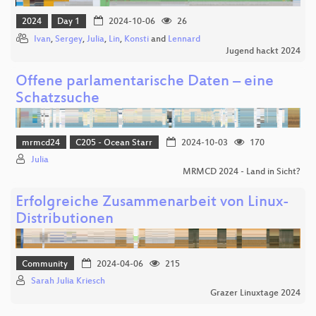
2024
Day 1
2024-10-06
26
Ivan
,
Sergey
,
Julia
,
Lin
,
Konsti
and
Lennard
Jugend hackt 2024
Offene parlamentarische Daten – eine
Schatzsuche
mrmcd24
C205 - Ocean Starr
2024-10-03
170
Julia
MRMCD 2024 - Land in Sicht?
Erfolgreiche Zusammenarbeit von Linux-
Distributionen
Community
2024-04-06
215
Sarah Julia Kriesch
Grazer Linuxtage 2024