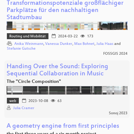
Transformationspotenziale großflächiger
Parkplätze für den nachhaltigen
Stadtumbau
Routing und Mobilität
2024-03-22
173
Anika Weinmann
,
Vanessa Dunker
,
Max Bohnet
,
Julia Haas
and
Stefanie Gutsche
FOSSGIS 2024
Handing Over the Sound: Exploring
Sequential Collaboration in Music
The "Circle Composition"
web
2023-10-08
63
Julia Cramer
Sonoj 2023
A geometry engine from first principles