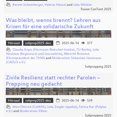
Kerem Schamberger
,
Valeria Hänsel
and
Julia Winkler
Fusion ConTent 2025
Was bleibt, wenns brennt? Lehren aus
Krisen für eine solidarische Zukunft
Hörsaal
soliprep2025-deu
2025-06-14
377
Claudia Kopic (Hermann-Rietschel-Institut
,
TU Berlin)
,
Julia
Neuhaus (Regisseurin und Journalistin)
,
Albrecht Brömme
(Ehrenpräsident des THW)
and
Moderation: Sebastian Jünemann
(CADUS e.V.)
Soliprepping 2025
Zivile Resilienz statt rechter Parolen –
Prepping neu gedacht
Hörsaal
soliprep2025-deu
2025-06-14
539
Miro Dittrich (CeMAS)
,
Julia Ziegler (apabiz)
,
Fatma Kar (Polylux
e.V.)
and
Moderation: Elliver
Soliprepping 2025