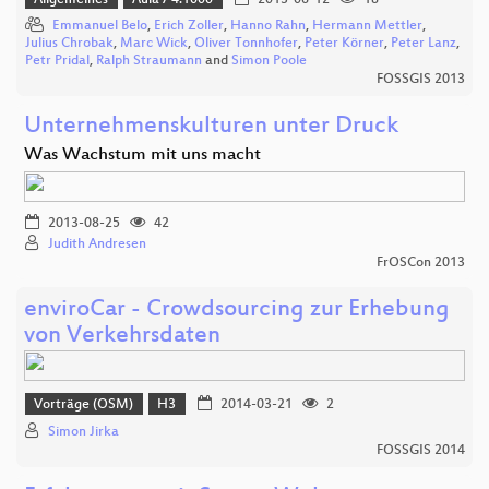
Emmanuel Belo
,
Erich Zoller
,
Hanno Rahn
,
Hermann Mettler
,
Julius Chrobak
,
Marc Wick
,
Oliver Tonnhofer
,
Peter Körner
,
Peter Lanz
,
Petr Pridal
,
Ralph Straumann
and
Simon Poole
FOSSGIS 2013
Unternehmenskulturen unter Druck
Was Wachstum mit uns macht
2013-08-25
42
Judith Andresen
FrOSCon 2013
enviroCar - Crowdsourcing zur Erhebung
von Verkehrsdaten
Vorträge (OSM)
H3
2014-03-21
2
Simon Jirka
FOSSGIS 2014