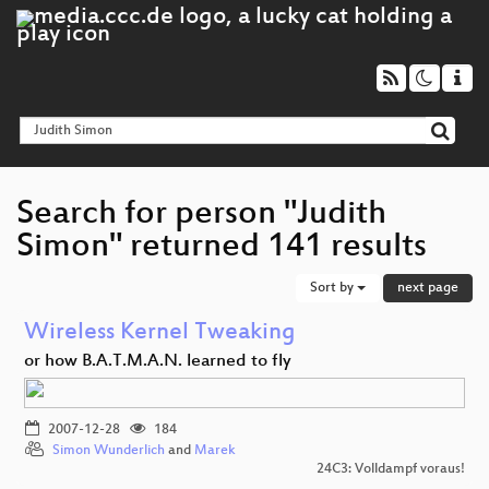
Search for person "Judith
Simon" returned 141 results
Sort by
next page
Wireless Kernel Tweaking
or how B.A.T.M.A.N. learned to fly
2007-12-28
184
Simon Wunderlich
and
Marek
24C3: Volldampf voraus!