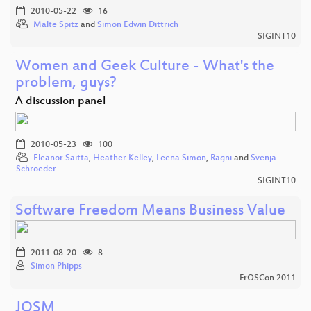
2010-05-22
16
Malte Spitz
and
Simon Edwin Dittrich
SIGINT10
Women and Geek Culture - What's the
problem, guys?
A discussion panel
2010-05-23
100
Eleanor Saitta
,
Heather Kelley
,
Leena Simon
,
Ragni
and
Svenja
Schroeder
SIGINT10
Software Freedom Means Business Value
2011-08-20
8
Simon Phipps
FrOSCon 2011
JOSM