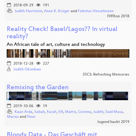
2018-09-29
191
Judith Hartstein
,
Anne K. Krüger
and
Felicitas Hesselmann
FIfFKon 2018
Reality Check! Basel/Lagos?? In virtual
reality?
An African tale of art, culture and technology
2018-12-28
227
Judith Okonkwo
35C3: Refreshing Memories
Remixing the Garden
2019-10-06
19
Kaan Arda
,
Sabah
,
Farah
,
Elli
,
Mattis
,
Corinna
,
Judith
,
Said Musa
,
Marius
and
Nour
Jugend hackt 2019
Bloody Data - Das Geschäft mit