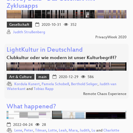
Zyklusapps
Gesellschaft
2020-10-31
352
Judith Strußenberg
PrivacyWeek 2020
LightKultur in Deutschland
Clubkultur oder wie modern ist unser Kulturbegriff?
Art & Culture
main
2020-12-29
586
Kordula Kunert
,
Pamela Schobeß
,
Berthold Seliger
,
Judith van
Waterkant
and
Tobias Rapp
Remote Chaos Experience
What happened?
2022-04-24
28
Lene
,
Peter
,
Tilman
,
Lotte
,
Leah
,
Mara
,
Judith
,
Lu
and
Charlotte