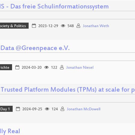
IS - Das freie Schulinformationssystem
ociety & Politics
2023-12-29
548
Jonathan Weth
Data @Greenpeace e.V.
richte
2024-03-20
122
Jonathan Niesel
 Trusted Platform Modules (TPMs) at scale for p
Day 1
2024-09-25
124
Jonathan McDowell
ly Real