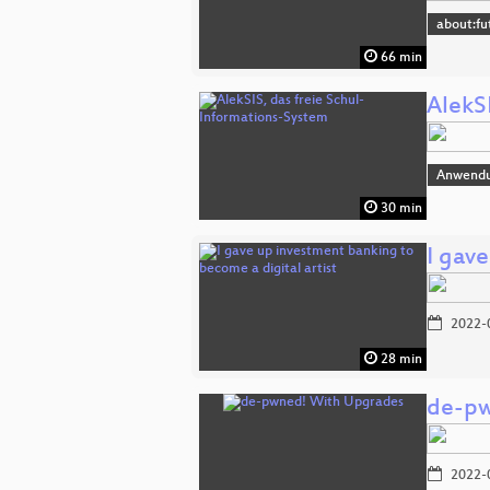
about:fu
66 min
AlekS
Anwend
30 min
I gave
2022-
28 min
de-pw
2022-