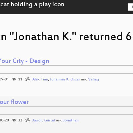
n "Jonathan K." returned 6
Your City - Design
09-01
11
Alex
,
Finn
,
Johannes K
,
Oscar
and
Vahag
your flower
10-20
32
Aaron
,
Gustaf
and
Jonathan