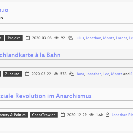
.io
en
n
Projekt
2020-03-08
92
Julius
,
Jonathan
,
Moritz
,
Lorenz
,
Le
chlandkarte à la Bahn
Zuhause
2020-03-22
578
Jana
,
Jonathan
,
Leo
,
Moritz
and
S
oziale Revolution im Anarchismus
ociety & Politics
ChaosTrawler
2020-12-29
1.6k
Jonathan Eib