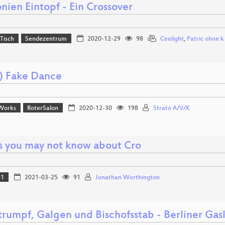
nien Eintopf - Ein Crossover
Tisch
Sendezentrum
2020-12-29
98
Ceelight
,
Patric ohne k
) Fake Dance
Works
RoterSalon
2020-12-30
198
Strato A/V/K
s you may not know about Cro
21
2021-03-25
91
Jonathan Worthington
trumpf, Galgen und Bischofsstab - Berliner G