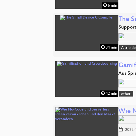
6 min
The S
Support
34 min
A trip d
Gamif
Aus Spi
42 min
other
Wie N
2022-