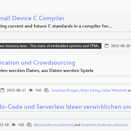
mall Device C Compiler
ing current and future C standards in a compiler for…
own memory lane - The state of embedded systems and TPMs
2022-08-20
ication und Crowdsourcing
elen werden Daten, aus Daten werden Spiele
2022-08-21
160
Jonathan Krüger
,
Mats Icking
,
Lukas Weichelt
a
o-Code und Serverless Ideen verwirklichen u
12-28
160
Max (sedecon.solutions)
and
Jonathan (sedecon.solutions)