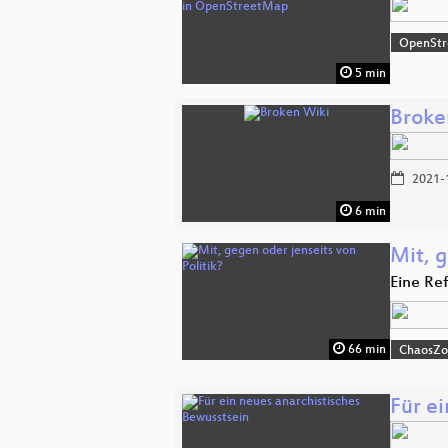
OpenSt
5 min
Broke
2021-
6 min
Mit, g
Eine Re
66 min
ChaosZ
Für ei