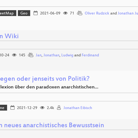
reetMap
Geo
2021-06-09
71
Oliver Rudzick
and
Jonathan J
n Wiki
10-24
145
Jan
,
Jonathan
,
Ludwig
and
Ferdinand
egen oder jenseits von Politik?
flexion über den paradoxen anarchistischen…
one
2021-12-29
2.4k
Jonathan Eibisch
n neues anarchistisches Bewusstsein