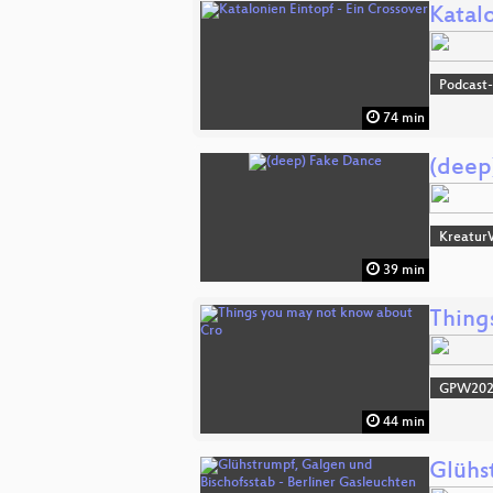
Katalo
Podcast-
74 min
(deep
Kreatur
39 min
Thing
GPW20
44 min
Glühs