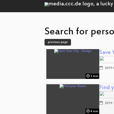
Search for perso
previous page
Save 
2019-
3 min
Find 
2019-
4 min