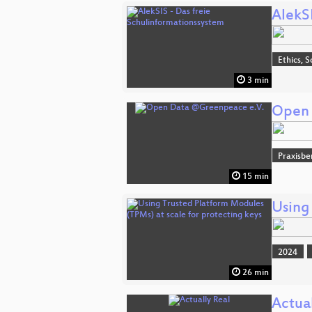
AlekS
Ethics, S
3 min
Open 
Praxisbe
15 min
Using
2024
26 min
Actual