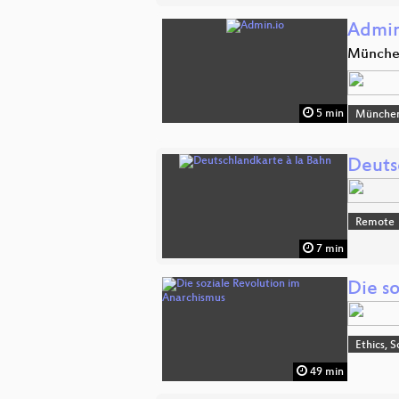
Admin
Münch
5 min
Münche
Deuts
Remote
7 min
Die s
Ethics, S
49 min