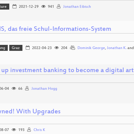
ture
2021-12-29
941
Jonathan Eibisch
IS, das freie Schul-Informations-System
ung
Graz
2022-04-23
204
Dominik George
,
Jonathan K.
an
 up investment banking to become a digital art
06-04
66
Jonathan Hogg
ned! With Upgrades
08-07
193
Chris K