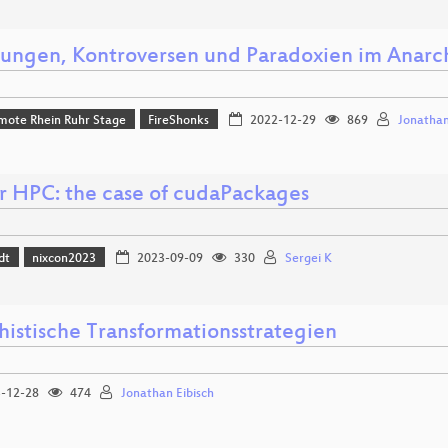
ungen, Kontroversen und Paradoxien im Anarc
mote Rhein Ruhr Stage
FireShonks
2022-12-29
869
Jonathan
or HPC: the case of cudaPackages
dt
nixcon2023
2023-09-09
330
Sergei K
histische Transformationsstrategien
-12-28
474
Jonathan Eibisch