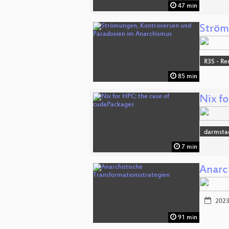
47 min
Ström
R3S - Re
85 min
Nix f
darmsta
7 min
Anarc
2023
91 min