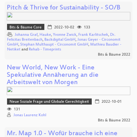
Pitch & Thrive for Sustainability - SO/B
Bits & Bäume Core
2022-10-02
133
Johanna Graf
,
Hauke
,
Yvonne Zwick
,
Frank Karlitschek
,
Dr.
Felicitas Breitenbach
,
Backdigital GmbH
,
Jonas Geyer - Circonomit
GmbH
,
Stephan Multhaupt - Circonomit GmbH
,
Mathieu Baudier -
Netiket
and
Rehab - Timeprints
Bits & Bäume 2022
New World, New Work - Eine
Spekulative Annäherung an die
Arbeitswelt von Morgen
Neue Soziale Frage und Globale Gerechtigkeit
2022-10-01
131
Jonas Laurenz Kohl
Bits & Bäume 2022
Mr. Map 1.0 - Wofür brauche ich eine