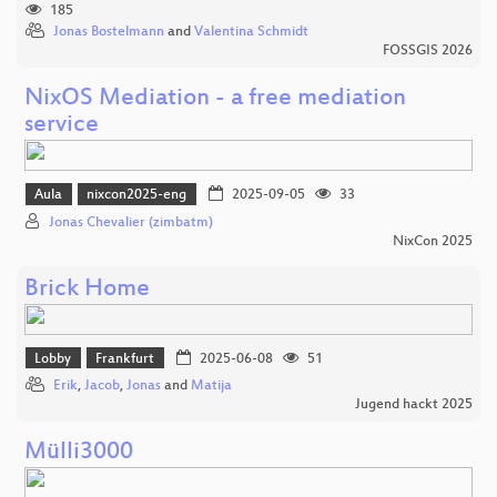
185
Jonas Bostelmann
and
Valentina Schmidt
FOSSGIS 2026
NixOS Mediation - a free mediation
service
Aula
nixcon2025-eng
2025-09-05
33
Jonas Chevalier (zimbatm)
NixCon 2025
Brick Home
Lobby
Frankfurt
2025-06-08
51
Erik
,
Jacob
,
Jonas
and
Matija
Jugend hackt 2025
Mülli3000