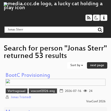
Search for person "Jonas Sterr"
returned 53 results
Sort by
next page
BootC Provisioning
Vortragssaal
voxconf2026-eng
2026-07-16
24
Jonas Trüstedt
VoxConf 2026