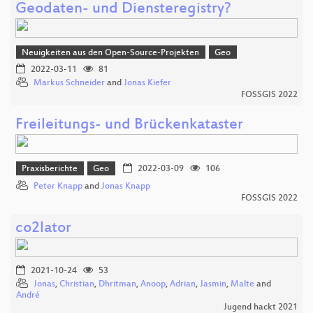
Geodaten- und Diensteregistry?
Neuigkeiten aus den Open-Source-Projekten
Geo
2022-03-11
81
Markus Schneider
and
Jonas Kiefer
FOSSGIS 2022
Freileitungs- und Brückenkataster
Praxisberichte
Geo
2022-03-09
106
Peter Knapp
and
Jonas Knapp
FOSSGIS 2022
co2lator
2021-10-24
53
Jonas
,
Christian
,
Dhritman
,
Anoop
,
Adrian
,
Jasmin
,
Malte
and
André
Jugend hackt 2021