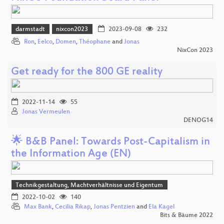
darmstadt
nixcon2023
2023-09-08
232
Ron
,
Eelco
,
Domen
,
Théophane
and
Jonas
NixCon 2023
Get ready for the 800 GE reality
2022-11-14
55
Jonas Vermeulen
DENOG14
🌟 B&B Panel: Towards Post-Capitalism in
the Information Age (EN)
Technikgestaltung, Machtverhältnisse und Eigentum
2022-10-02
140
Max Bank
,
Cecilia Rikap
,
Jonas Pentzien
and
Ela Kagel
Bits & Bäume 2022