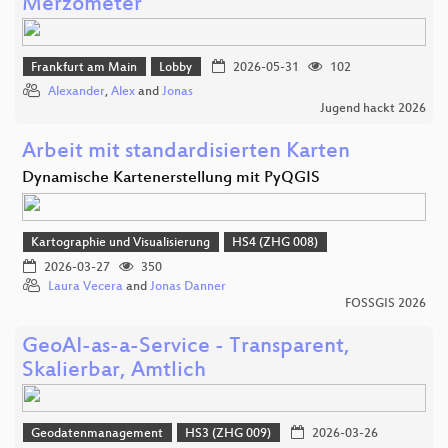
Merzometer
Frankfurt am Main
Lobby
2026-05-31
102
Alexander
,
Alex
and
Jonas
Jugend hackt 2026
Arbeit mit standardisierten Karten
Dynamische Kartenerstellung mit PyQGIS
Kartographie und Visualisierung
HS4 (ZHG 008)
2026-03-27
350
Laura Vecera
and
Jonas Danner
FOSSGIS 2026
GeoAI-as-a-Service - Transparent,
Skalierbar, Amtlich
Geodatenmanagement
HS3 (ZHG 009)
2026-03-26