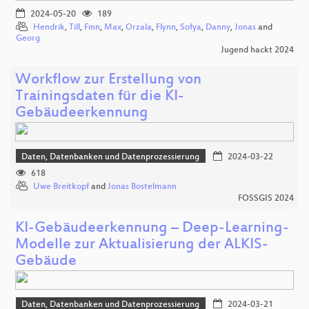
2024-05-20
189
Hendrik
,
Till
,
Finn
,
Max
,
Orzala
,
Flynn
,
Sofya
,
Danny
,
Jonas
and
Georg
Jugend hackt 2024
Workflow zur Erstellung von
Trainingsdaten für die KI-
Gebäudeerkennung
Daten, Datenbanken und Datenprozessierung
2024-03-22
618
Uwe Breitkopf
and
Jonas Bostelmann
FOSSGIS 2024
KI-Gebäudeerkennung – Deep-Learning-
Modelle zur Aktualisierung der ALKIS-
Gebäude
Daten, Datenbanken und Datenprozessierung
2024-03-21