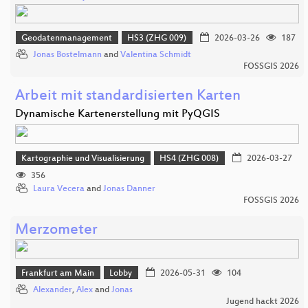
Geodatenmanagement
HS3 (ZHG 009)
2026-03-26
187
Jonas Bostelmann
and
Valentina Schmidt
FOSSGIS 2026
Arbeit mit standardisierten Karten
Dynamische Kartenerstellung mit PyQGIS
Kartographie und Visualisierung
HS4 (ZHG 008)
2026-03-27
356
Laura Vecera
and
Jonas Danner
FOSSGIS 2026
Merzometer
Frankfurt am Main
Lobby
2026-05-31
104
Alexander
,
Alex
and
Jonas
Jugend hackt 2026