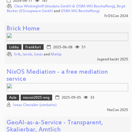
2024-08-17
167
Claus Wickinghoff (linudata GmbH & OSBA WG Beschaffung)
,
Birgit
Becker (EGroupware GmbH
and
OSBA WG Beschaffung)
FrOSCon 2024
Brick Home
Lobby
Frankfurt
2025-06-08
51
Erik
,
Jacob
,
Jonas
and
Matija
Jugend hackt 2025
NixOS Mediation - a free mediation
service
Aula
nixcon2025-eng
2025-09-05
33
Jonas Chevalier (zimbatm)
NixCon 2025
GeoAI-as-a-Service - Transparent,
Skalierbar, Amtlich