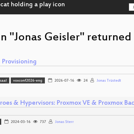
n "Jonas Geisler" returned 
 Provisioning
saal
voxconf2026-eng
2026-07-16
24
Jonas Trüstedt
roes & Hypervisors: Proxmox VE & Proxmox Ba
2024-03-16
737
Jonas Sterr