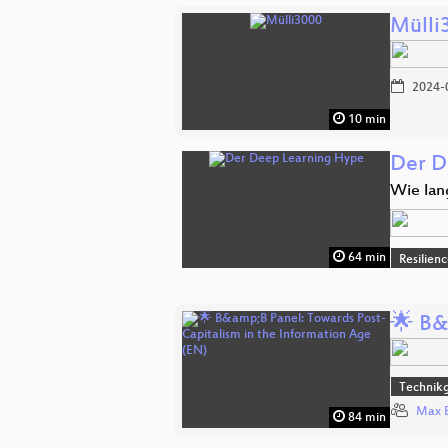
Mülli
2024-
10 min
Der D
Wie lan
64 min
Resilien
🌟 B&
Technikg
Max 
84 min