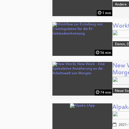
Andere
1 min
Workf
Daten, 
56 min
New W
Morg
Neue Soz
74 min
Alpak
2021-