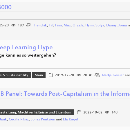
3000
05-20
189
Hendrik
,
Till
,
Finn
,
Max
,
Orzala
,
Flynn
,
Sofya
,
Danny
,
Jonas
a
eep Learning Hype
ge kann es so weitergehen?
ce & Sustainability
Main
2019-12-28
20.3k
Nadja Geisler
an
B Panel: Towards Post-Capitalism in the Inform
estaltung, Machtverhältnisse und Eigentum
2022-10-02
140
Bank
,
Cecilia Rikap
,
Jonas Pentzien
and
Ela Kagel