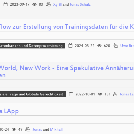
2023-09-17
83
Xyrill
and
Jonas Schulz
low zur Erstellung von Trainingsdaten für di
Datenbanken und Datenprozessierung
2024-03-22
620
Uwe Bre
orld, New Work - Eine Spekulative Annäherun
en
iale Frage und Globale Gerechtigkeit
2022-10-01
131
Jonas La
a LApp
10-24
49
Jonas
and
Mikhail