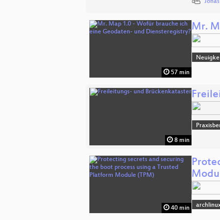
Jonas
Mr. M
Neuigke
57 min
Freil
Praxisbe
8 min
Protec
Modul
archlinu
40 min