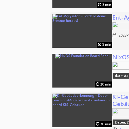
3 min
Ent-A
2023-
5 min
NixOS
darmsta
20 min
KI-Ge
Gebä
Daten, 
30 min