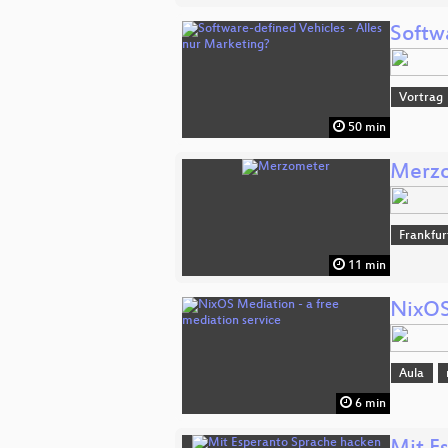
Softw
Vortrag
50 min
Merz
Frankfu
11 min
NixOS
Aula
6 min