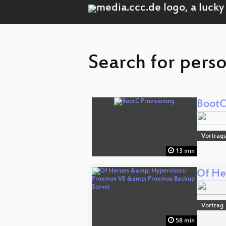
Search for perso
BootC
Vortrags
13 min
Of He
Vortrag
58 min