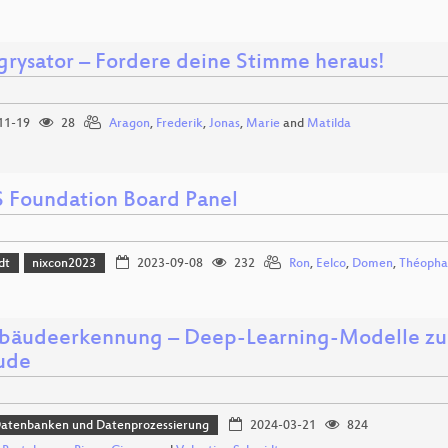
grysator – Fordere deine Stimme heraus!
11-19
28
Aragon
,
Frederik
,
Jonas
,
Marie
and
Matilda
 Foundation Board Panel
dt
nixcon2023
2023-09-08
232
Ron
,
Eelco
,
Domen
,
Théopha
bäudeerkennung – Deep-Learning-Modelle zur 
ude
Datenbanken und Datenprozessierung
2024-03-21
824