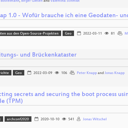
 Bostelmann
,
Birger Giesen
and
Valentina Schmidt
ap 1.0 - Wofür brauche ich eine Geodaten- und
iten aus den Open-Source-Projekten
Geo
2022-03-11
81
M
eitungs- und Brückenkataster
richte
Geo
2022-03-09
106
Peter Knapp
and
Jonas Knapp
ting secrets and securing the boot process usi
e (TPM)
x
archconf2020
2020-10-10
541
Jonas Witschel