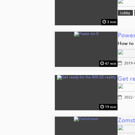
Lobby
3 min
Power
How to m
2019-
47 min
Get re
2022-
19 min
Zoms