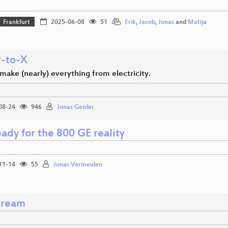
Frankfurt
2025-06-08
51
Erik
,
Jacob
,
Jonas
and
Matija
-to-X
ake (nearly) everything from electricity.
08-24
946
Jonas Geisler
ady for the 800 GE reality
11-14
55
Jonas Vermeulen
tream