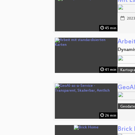
Mit E
2023
45 min
Arbeit
Dynamis
41 min
Kartogra
GeoAI
Geodat
26 min
Brick