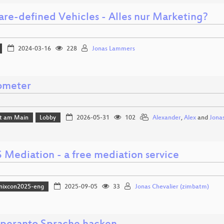
are-defined Vehicles - Alles nur Marketing?
2024-03-16
228
Jonas Lammers
ometer
rt am Main
Lobby
2026-05-31
102
Alexander
,
Alex
and
Jona
 Mediation - a free mediation service
nixcon2025-eng
2025-09-05
33
Jonas Chevalier (zimbatm)