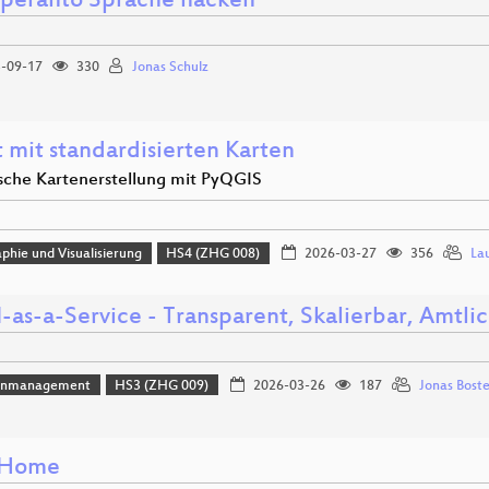
speranto Sprache hacken
-09-17
330
Jonas Schulz
 mit standardisierten Karten
che Kartenerstellung mit PyQGIS
phie und Visualisierung
HS4 (ZHG 008)
2026-03-27
356
La
-as-a-Service - Transparent, Skalierbar, Amtli
enmanagement
HS3 (ZHG 009)
2026-03-26
187
Jonas Bost
 Home