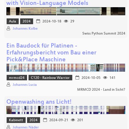
with Vision-Language Models
Aula
2024
2024-10-18
29
Johannes Kolbe
Swiss Python Summit 2024
Ein Baudock für Platinen -
Erfahrungsbericht vom Bau einer
Pick&Place Maschine
mrmcd24
C120 - Rainbow Warrior
2024-10-05
141
Johannes Lucia
MRMCD 2024 - Land in Sicht?
Openwashing ans Licht!
Kabinett
2024
2024-09-21
201
Johannes Näder