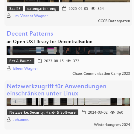
Saal23
datengarten-eng
2025-02-05
854
Jim-Vincent Wagner
CCCB Datengarten
Decent Patterns
an Open UX Library for Decentralisation
Bits & Bäume
2023-08-15
372
Eileen Wagner
Chaos Communication Camp 2023
Netzwerkzugriff für Anwendungen
einschränken unter Linux
Netzwerke, Security, Hard- & Software
2024-03-02
360
Johannes
Winterkongress 2024