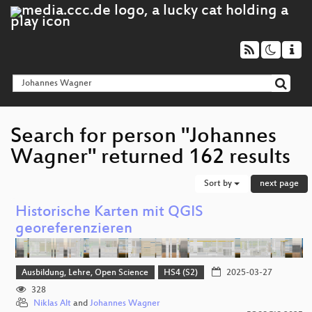
Search for person "Johannes
Wagner" returned 162 results
Sort by
next page
Historische Karten mit QGIS
georeferenzieren
Ausbildung, Lehre, Open Science
HS4 (S2)
2025-03-27
328
Niklas Alt
and
Johannes Wagner