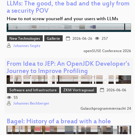
LLMs: The good, the bad and the ugly from
a security POV
How to not screw yourself and your users with LLMs
New Technologies
Gallerie
2026-06-26
257
Johannes Segitz
openSUSE Conference 2026
From Idea to JEP: An OpenJDK Developer’s
Journey to Improve Profiling
Software and Infrastructure
ZKM Vortragssaal
2026-06-06
55
Johannes Bechberger
Gulaschprogrammiernacht 24
Bagel: History of a bread with a hole