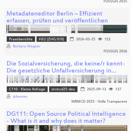
FOSSGIS 2025
Metadateneditor Berlin – Effizient
erfassen, prüfen und veröffentlichen
Praxisberichte
HS2 (ZHG 010)
2026-03-25
152
Barbara Wagner
FOSSGIS 2026
Die Sozialversicherung, die keine/r kennt-
Die gesetzliche Unfallversicherung in…
C110 - Kleine Anfrage
mrmcd25-deu
2025-09-13
137
johannes
MRMCD 2025 - Volle Transparenz
DG111: Open Source Political Intelligence
- What is it and why does it matter?