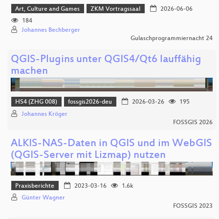
Art, Culture and Games
ZKM Vortragssaal
2026-06-06
184
Johannes Bechberger
Gulaschprogrammiernacht 24
QGIS-Plugins unter QGIS4/Qt6 lauffähig
machen
HS4 (ZHG 008)
fossgis2026-deu
2026-03-26
195
Johannes Kröger
FOSSGIS 2026
ALKIS-NAS-Daten in QGIS und im WebGIS
(QGIS-Server mit Lizmap) nutzen
Praxisberichte
2023-03-16
1.6k
Günter Wagner
FOSSGIS 2023