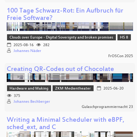
100 Tage Schwarz-Rot: Ein Aufbruch für
Freie Software?
Clouds over Europe - Digital Soverignty and broken promises
HS 8
2025-08-16
282
Johannes Näder
FrOSCon 2025
Creating QR-Codes out of Chocolate
Hardware and Making
ZKM Medientheater
2025-06-20
375
Johannes Bechberger
Gulaschprogrammiernacht 23
Writing a Minimal Scheduler with eBPF,
sched_ext, and C