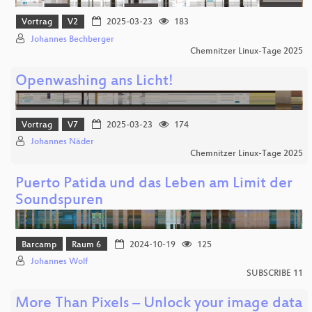
Vortrag
V2
2025-03-23
183
Johannes Bechberger
Chemnitzer Linux-Tage 2025
Openwashing ans Licht!
Vortrag
V7
2025-03-23
174
Johannes Näder
Chemnitzer Linux-Tage 2025
Puerto Patida und das Leben am Limit der
Soundspuren
Barcamp
Raum 6
2024-10-19
125
Johannes Wolf
SUBSCRIBE 11
More Than Pixels – Unlock your image data