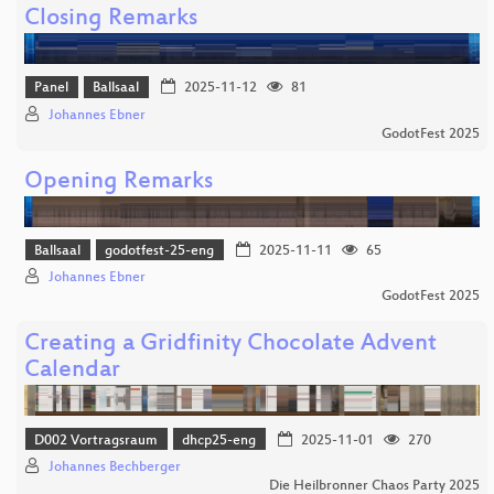
Closing Remarks
Panel
Ballsaal
2025-11-12
81
Johannes Ebner
GodotFest 2025
Opening Remarks
Ballsaal
godotfest-25-eng
2025-11-11
65
Johannes Ebner
GodotFest 2025
Creating a Gridfinity Chocolate Advent
Calendar
D002 Vortragsraum
dhcp25-eng
2025-11-01
270
Johannes Bechberger
Die Heilbronner Chaos Party 2025