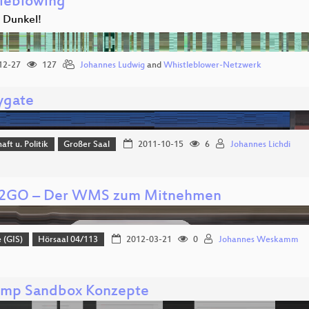
leblowing
s Dunkel!
12-27
127
Johannes Ludwig
and
Whistleblower-Netzwerk
ygate
aft u. Politik
Großer Saal
2011-10-15
6
Johannes Lichdi
GO – Der WMS zum Mitnehmen
 (GIS)
Hörsaal 04/113
2012-03-21
0
Johannes Weskamm
mp Sandbox Konzepte