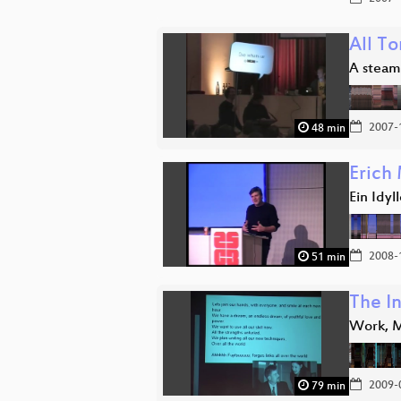
All T
A steam
2007-
48 min
Erich
Ein Idy
2008-
51 min
The I
Work, M
2009-
79 min