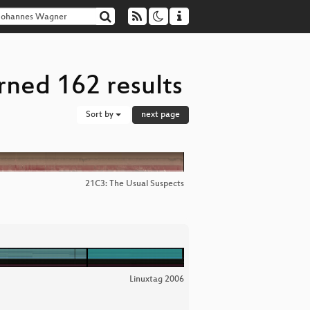
rned 162 results
Sort by
next page
21C3: The Usual Suspects
Linuxtag 2006