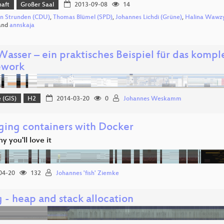
haft
Großer Saal
2013-09-08
14
n Strunden (CDU)
,
Thomas Blümel (SPD)
,
Johannes Lichdi (Grüne)
,
Halina Wawzy
and
annskaja
asser – ein praktisches Beispiel für das ko
ework
 (GIS)
H2
2014-03-20
0
Johannes Weskamm
ing containers with Docker
y you'll love it
04-20
132
Johannes 'fish' Ziemke
 - heap and stack allocation