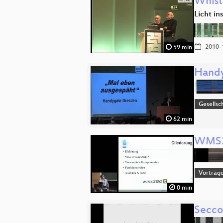
Whist
Licht in
2010-
59 min
Hand
Gesellsch
62 min
WMS2
Vorträge
0 min
Secco