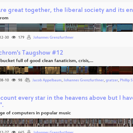
e great together, the liberal society and its e
rom
12-30
179
Johannes Grenzfurthner
hrom's Taugshow #12
 bucket full of good clean fanaticism, crisis,…
08-10
98
Jacob Appelbaum
,
Johannes Grenzfurthner
,
gratzer
,
Phillip 
 count every star in the heavens above but I have 
".
ge of computers in popular music
12-27
665
Johannes Grenzfurthner