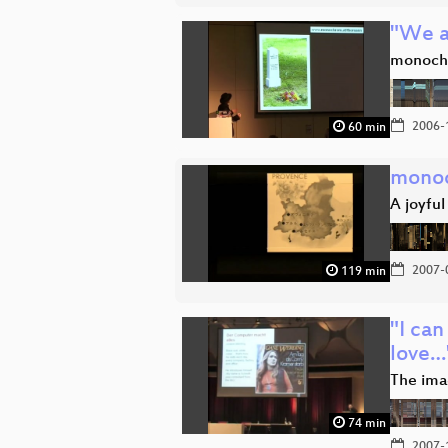
"We ar
monoch
2006-
60 min
monoc
A joyful
2007-
119 min
"I can
love…
The ima
74 min
2007-