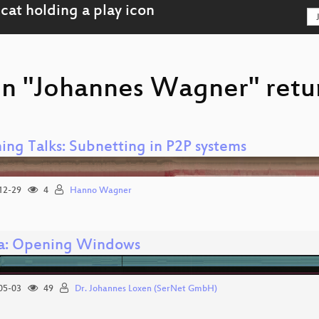
on "Johannes Wagner" retu
ing Talks: Subnetting in P2P systems
12-29
4
Hanno Wagner
: Opening Windows
05-03
49
Dr. Johannes Loxen (SerNet GmbH)