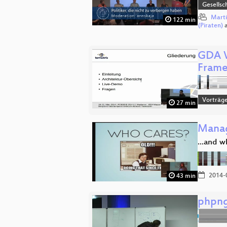
Gesellsc
Marti
122 min
(Piraten)
GDA W
Fram
Vorträge
27 min
Manag
...and wh
2014-
43 min
phpng