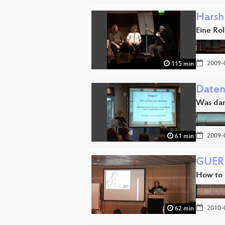
Harsh
Eine Ro
2009-
115 min
Daten
Was dar
2009-
61 min
GUER
How to m
2010-
62 min