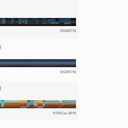
SIGINT10
g
SIGINT10
g
FrOSCon 2010