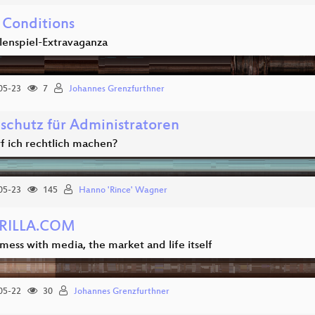
 Conditions
llenspiel-Extravaganza
05-23
7
Johannes Grenzfurthner
schutz für Administratoren
f ich rechtlich machen?
05-23
145
Hanno 'Rince' Wagner
RILLA.COM
ess with media, the market and life itself
05-22
30
Johannes Grenzfurthner