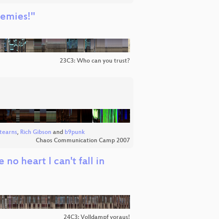
nemies!"
23C3: Who can you trust?
Stearns
,
Rich Gibson
and
b9punk
Chaos Communication Camp 2007
no heart I can't fall in
24C3: Volldampf voraus!