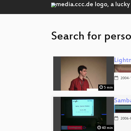
Search for pers
Lightn
2004-
5 min
Samba
2006-
40 min