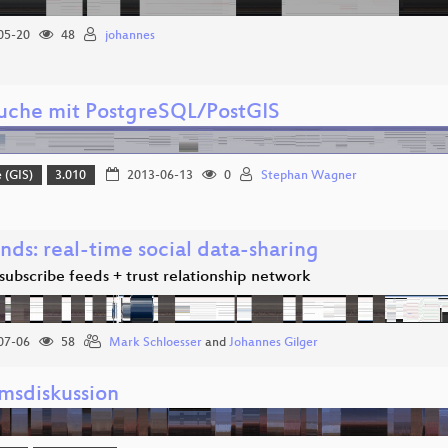
05-20
48
johannes
uche mit PostgreSQL/PostGIS
 (GIS)
3.010
2013-06-13
0
Stephan Wagner
nds: real-time social data-sharing
subscribe feeds + trust relationship network
07-06
58
Mark Schloesser
and
Johannes Gilger
msdiskussion