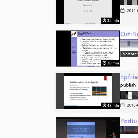
2012-
35 min
Ort-S
Vorträge
30 min
hpfrie
publish-
2013-
48 min
Podiu