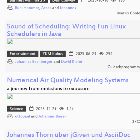
Business with Matrix
Lynn Conway
2025-10-16
130
Runi Hammer
,
Arnas
and
Johannes
Matrix Conf
Sound of Scheduling: Writing Fun Linux
Schedulers in Java
Entertainment
ZKM Kubus
2025-06-21
294
Johannes Bechberger
and
David Kiefer
Gulaschprogrammi
Numerical Air Quality Modeling Systems
a journey from emissions to exposure
Science
2023-12-29
1.2k
ottopaul
and
Johannes Bieser
37C
Johannes Thorn über jGiven und AsciiDoc