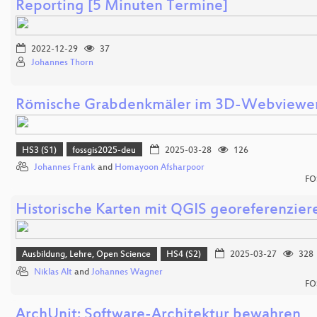
Reporting [5 Minuten Termine]
2022-12-29
37
Johannes Thorn
Römische Grabdenkmäler im 3D-Webviewe
HS3 (S1)
fossgis2025-deu
2025-03-28
126
Johannes Frank
and
Homayoon Afsharpoor
FO
Historische Karten mit QGIS georeferenzier
Ausbildung, Lehre, Open Science
HS4 (S2)
2025-03-27
328
Niklas Alt
and
Johannes Wagner
FO
ArchUnit: Software-Architektur bewahren