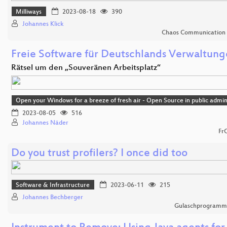
Milliways
2023-08-18
390
Johannes Klick
Chaos Communication
Freie Software für Deutschlands Verwaltun
Rätsel um den „Souveränen Arbeitsplatz“
Open your Windows for a breeze of fresh air - Open Source in public admin
2023-08-05
516
Johannes Näder
Fr
Do you trust profilers? I once did too
Software & Infrastructure
2023-06-11
215
Johannes Bechberger
Gulaschprogrammi