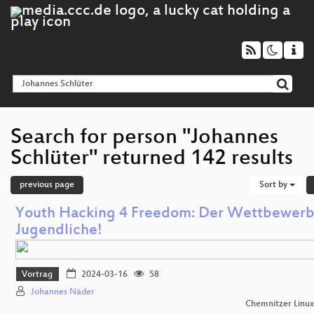
Search for person "Johannes
Schlüter" returned 142 results
previous page
Sort by
Youth Hacking 4 Freedom: Der Wettbewerb
Jugendliche!
Vortrag
2024-03-16
58
Johannes Näder
Chemnitzer Linu