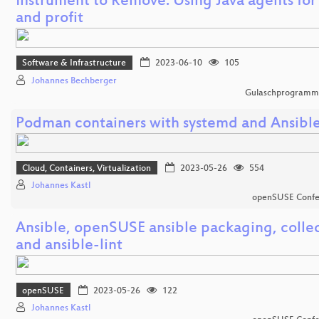
Instrument to Remove: Using Java agents for
and profit
Software & Infrastructure
2023-06-10
105
Johannes Bechberger
Gulaschprogrammi
Podman containers with systemd and Ansibl
Cloud, Containers, Virtualization
2023-05-26
554
Johannes Kastl
openSUSE Confe
Ansible, openSUSE ansible packaging, colle
and ansible-lint
openSUSE
2023-05-26
122
Johannes Kastl