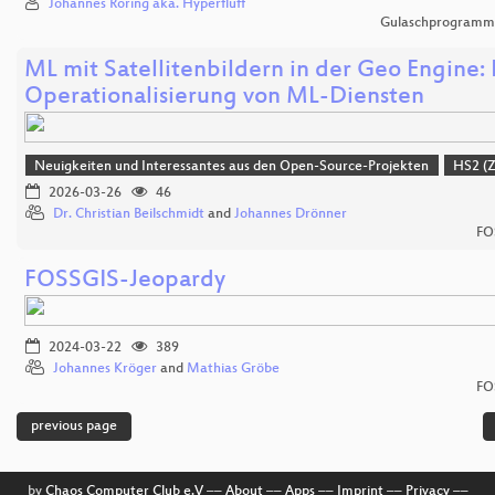
Johannes Röring aka. Hyperfluff
Gulaschprogrammi
ML mit Satellitenbildern in der Geo Engine: 
Operationalisierung von ML-Diensten
Neuigkeiten und Interessantes aus den Open-Source-Projekten
HS2 (
2026-03-26
46
Dr. Christian Beilschmidt
and
Johannes Drönner
FO
FOSSGIS-Jeopardy
2024-03-22
389
Johannes Kröger
and
Mathias Gröbe
FO
previous page
by
Chaos Computer Club e.V
––
About
––
Apps
––
Imprint
––
Privacy
––