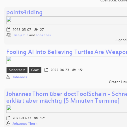
openSUSE Confe
points4riding
2023-05-07
27
Benjamin
and
Johannes
Jugend
Fooling AI Into Believing Turtles Are Weapo
Sicherheit
Graz
2022-04-23
151
Johannes
Grazer Lin
Johannes Thorn über doctToolSchain - Schne
erklärt aber mächtig [5 Minuten Termine]
2023-03-22
121
Johannes Thorn