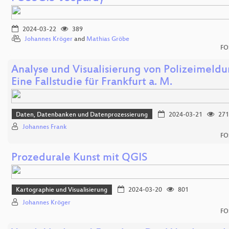
2024-03-22
389
Johannes Kröger
and
Mathias Gröbe
FO
Analyse und Visualisierung von Polizeimeld
Eine Fallstudie für Frankfurt a. M.
Daten, Datenbanken und Datenprozessierung
2024-03-21
271
Johannes Frank
FO
Prozedurale Kunst mit QGIS
Kartographie und Visualisierung
2024-03-20
801
Johannes Kröger
FO