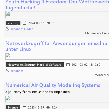
Youth Hacking 4 Freedom: Der Wettbewerb
Jugendliche!
Vortrag
2024-03-16
58
Johannes Näder
Chemnitzer Linu
Netzwerkzugriff für Anwendungen einschrä
unter Linux
Netzwerke, Security, Hard- & Software
2024-03-02
360
Johannes
Winterko
Numerical Air Quality Modeling Systems
a journey from emissions to exposure
Science
2023-12-29
1.2k