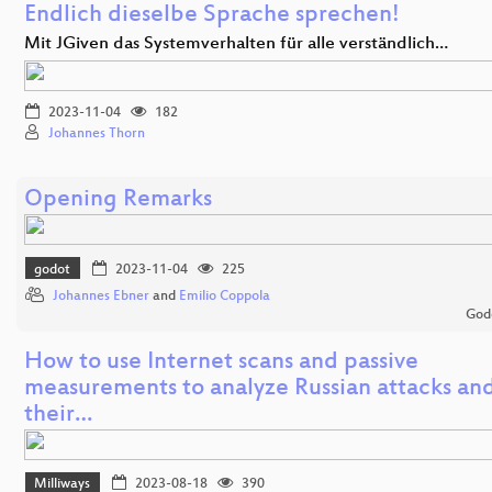
Endlich dieselbe Sprache sprechen!
Mit JGiven das Systemverhalten für alle verständlich…
2023-11-04
182
Johannes Thorn
Opening Remarks
godot
2023-11-04
225
Johannes Ebner
and
Emilio Coppola
God
How to use Internet scans and passive
measurements to analyze Russian attacks an
their…
Milliways
2023-08-18
390