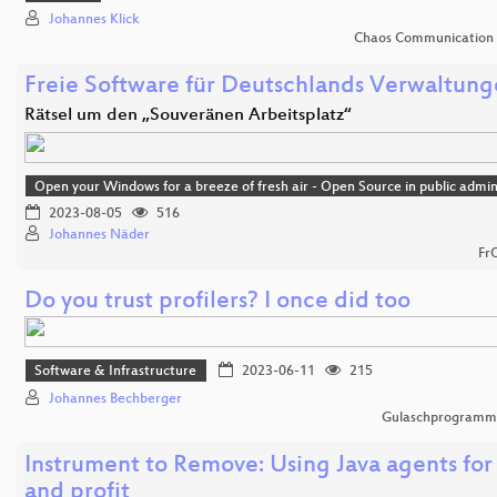
Johannes Klick
Chaos Communication
Freie Software für Deutschlands Verwaltun
Rätsel um den „Souveränen Arbeitsplatz“
Open your Windows for a breeze of fresh air - Open Source in public admin
2023-08-05
516
Johannes Näder
Fr
Do you trust profilers? I once did too
Software & Infrastructure
2023-06-11
215
Johannes Bechberger
Gulaschprogrammi
Instrument to Remove: Using Java agents for
and profit