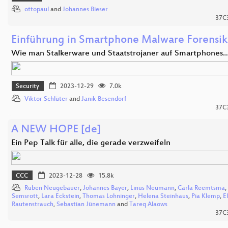
ottopaul
and
Johannes Bieser
37C
Einführung in Smartphone Malware Forensik
Wie man Stalkerware und Staatstrojaner auf Smartphones
Security
2023-12-29
7.0k
Viktor Schlüter
and
Janik Besendorf
37C
A NEW HOPE [de]
Ein Pep Talk für alle, die gerade verzweifeln
CCC
2023-12-28
15.8k
Ruben Neugebauer
,
Johannes Bayer
,
Linus Neumann
,
Carla Reemtsma
,
Semsrott
,
Lara Eckstein
,
Thomas Lohninger
,
Helena Steinhaus
,
Pia Klemp
,
E
Rautenstrauch
,
Sebastian Jünemann
and
Tareq Alaows
37C