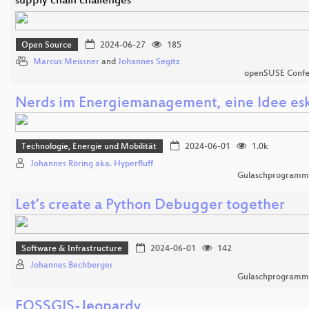
supply chain challenges
Open Source
2024-06-27
185
Marcus Meissner
and
Johannes Segitz
openSUSE Confe
Nerds im Energiemanagement, eine Idee eska
Technologie, Energie und Mobilität
2024-06-01
1.0k
Johannes Röring aka. Hyperfluff
Gulaschprogrammi
Let’s create a Python Debugger together
Software & Infrastructure
2024-06-01
142
Johannes Bechberger
Gulaschprogrammi
FOSSGIS-Jeopardy