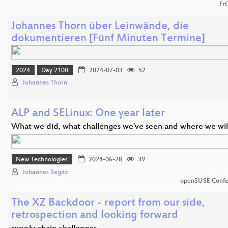
Fr
Johannes Thorn über Leinwände, die
dokumentieren [Fünf Minuten Termine]
2024
Day 2100
2024-07-03
52
Johannes Thorn
ALP and SELinux: One year later
What we did, what challenges we've seen and where we wil
New Technologies
2024-06-28
39
Johannes Segitz
openSUSE Confe
The XZ Backdoor - report from our side,
retrospection and looking forward