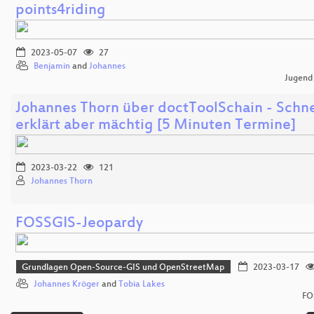
points4riding
2023-05-07
27
Benjamin
and
Johannes
Jugend
Johannes Thorn über doctToolSchain - Schne
erklärt aber mächtig [5 Minuten Termine]
2023-03-22
121
Johannes Thorn
FOSSGIS-Jeopardy
Grundlagen Open-Source-GIS und OpenStreetMap
2023-03-17
Johannes Kröger
and
Tobia Lakes
FO