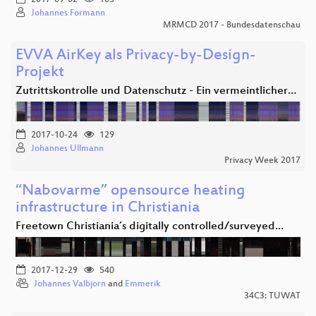
Johannes Formann
MRMCD 2017 - Bundesdatenschau
EVVA AirKey als Privacy-by-Design-
Projekt
Zutrittskontrolle und Datenschutz - Ein vermeintlicher…
2017-10-24
129
Johannes Ullmann
Privacy Week 2017
“Nabovarme” opensource heating
infrastructure in Christiania
Freetown Christiania´s digitally controlled/surveyed…
2017-12-29
540
Johannes Valbjorn
and
Emmerik
34C3: TUWAT