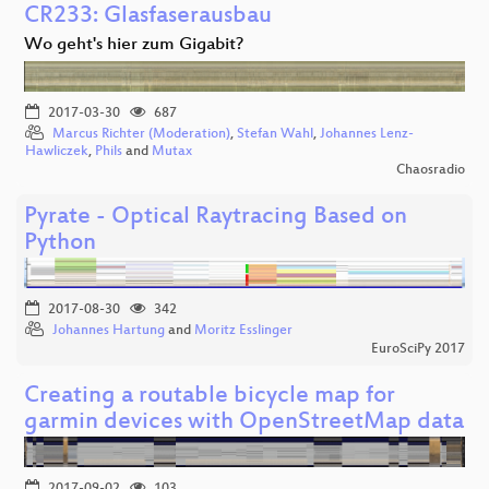
CR233: Glasfaserausbau
Wo geht's hier zum Gigabit?
2017-03-30
687
Marcus Richter (Moderation)
,
Stefan Wahl
,
Johannes Lenz-
Hawliczek
,
Phils
and
Mutax
Chaosradio
Pyrate - Optical Raytracing Based on
Python
2017-08-30
342
Johannes Hartung
and
Moritz Esslinger
EuroSciPy 2017
Creating a routable bicycle map for
garmin devices with OpenStreetMap data
2017-09-02
103