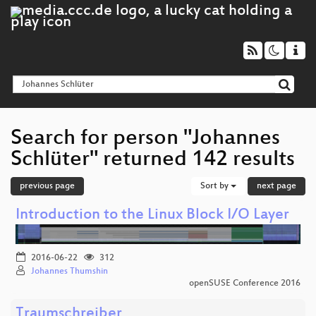
Search for person "Johannes
Schlüter" returned 142 results
previous page
Sort by
next page
Introduction to the Linux Block I/O Layer
2016-06-22
312
Johannes Thumshin
openSUSE Conference 2016
Traumschreiber