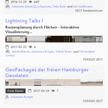
2016-12-29
669
Johannes (ohneQ)
,
schaarsen
,
Toby Baier
and
Jan Gießmann
33C3 Sendezentrum
Lightning Talks I
Routenplanung durch Flächen - Interaktive
Visualisierung…
2017-03-22
6
Jakob Miksch
,
Johannes Kröger
,
Tobias Knerr
and
Christopher
Lorenz
FOSSGIS 2017
GeoPackages der freien Hamburger
Geodaten
Freie Daten
2017-03-24
7
Johannes Kröger
FOSSGIS 2017