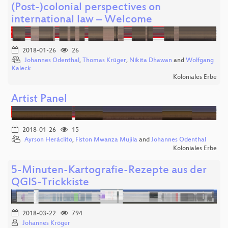
(Post-)colonial perspectives on
international law – Welcome
2018-01-26
26
Johannes Odenthal
,
Thomas Krüger
,
Nikita Dhawan
and
Wolfgang
Kaleck
Koloniales Erbe
Artist Panel
2018-01-26
15
Ayrson Heráclito
,
Fiston Mwanza Mujila
and
Johannes Odenthal
Koloniales Erbe
5-Minuten-Kartografie-Rezepte aus der
QGIS-Trickkiste
2018-03-22
794
Johannes Kröger