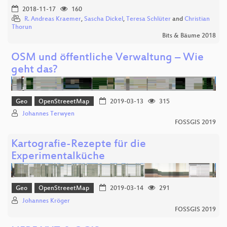
2018-11-17
160
R. Andreas Kraemer
,
Sascha Dickel
,
Teresa Schlüter
and
Christian
Thorun
Bits & Bäume 2018
OSM und öffentliche Verwaltung – Wie
geht das?
Geo
OpenStreeetMap
2019-03-13
315
Johannes Terwyen
FOSSGIS 2019
Kartografie-Rezepte für die
Experimentalküche
Geo
OpenStreeetMap
2019-03-14
291
Johannes Kröger
FOSSGIS 2019