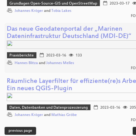
Grundlagen Open-Source-GIS und OpenStreetMap
2023-03-17
Johannes Kröger
and
Tobia Lakes
FO
Das neue Geodatenportal der „Marinen
Dateninfrastruktur Deutschland (MDI-DE)“
Praxisberichte
2023-03-16
133
Hannes Blitza
and
Johannes Melles
FO
Räumliche Layerfilter für effiziente(re)s Arbe
Ein neues QGIS-Plugin
Daten, Datenbanken und Datenprozessierung
2023-03-16
205
Johannes Kröger
and
Mathias Gröbe
FO
previous page