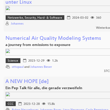
unter Linux
Netzwerke, Security, Hard- & Software
2024-03-02
360
Johannes
Winterko
Numerical Air Quality Modeling Systems
a journey from emissions to exposure
Science
2023-12-29
1.2k
ottopaul
and
Johannes Bieser
37C
A NEW HOPE [de]
Ein Pep Talk für alle, die gerade verzweifeln
CCC
2023-12-28
15.8k