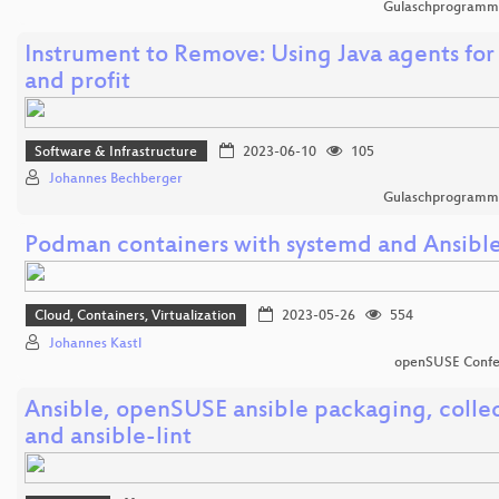
Gulaschprogrammi
Instrument to Remove: Using Java agents for
and profit
Software & Infrastructure
2023-06-10
105
Johannes Bechberger
Gulaschprogrammi
Podman containers with systemd and Ansibl
Cloud, Containers, Virtualization
2023-05-26
554
Johannes Kastl
openSUSE Confe
Ansible, openSUSE ansible packaging, colle
and ansible-lint