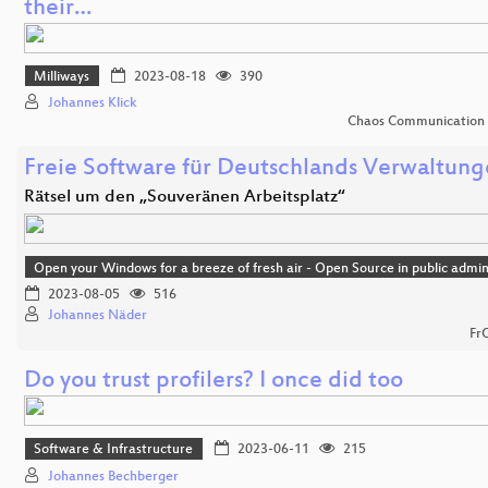
their…
Milliways
2023-08-18
390
Johannes Klick
Chaos Communication
Freie Software für Deutschlands Verwaltun
Rätsel um den „Souveränen Arbeitsplatz“
Open your Windows for a breeze of fresh air - Open Source in public admin
2023-08-05
516
Johannes Näder
Fr
Do you trust profilers? I once did too
Software & Infrastructure
2023-06-11
215
Johannes Bechberger