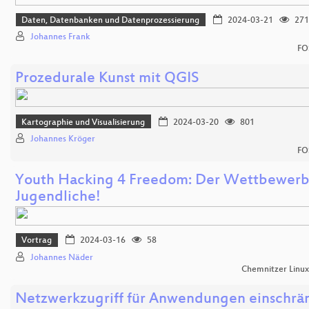
Daten, Datenbanken und Datenprozessierung
2024-03-21
271
Johannes Frank
FO
Prozedurale Kunst mit QGIS
Kartographie und Visualisierung
2024-03-20
801
Johannes Kröger
FO
Youth Hacking 4 Freedom: Der Wettbewerb
Jugendliche!
Vortrag
2024-03-16
58
Johannes Näder
Chemnitzer Linu
Netzwerkzugriff für Anwendungen einschrä