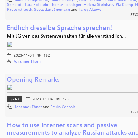
Ruben Neugebauer
,
Johannes Bayer
,
Linus Neumann
,
Carla Reemtsma
,
Semsrott
,
Lara Eckstein
,
Thomas Lohninger
,
Helena Steinhaus
,
Pia Klemp
,
E
Rautenstrauch
,
Sebastian Jünemann
and
Tareq Alaows
37C
Endlich dieselbe Sprache sprechen!
Mit JGiven das Systemverhalten für alle verständlich…
2023-11-04
182
Johannes Thorn
Opening Remarks
godot
2023-11-04
225
Johannes Ebner
and
Emilio Coppola
God
How to use Internet scans and passive
measurements to analyze Russian attacks an