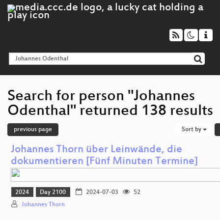
Search for person "Johannes
Odenthal" returned 138 results
previous page
Sort by
Johannes Thorn über Leinwände, die
dokumentieren [Fünf Minuten Termine]
2024
Day 2100
2024-07-03
52
Johannes Thorn