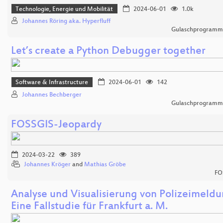
Technologie, Energie und Mobilität
2024-06-01
1.0k
Johannes Röring aka. Hyperfluff
Gulaschprogrammi
Let’s create a Python Debugger together
Software & Infrastructure
2024-06-01
142
Johannes Bechberger
Gulaschprogrammi
FOSSGIS-Jeopardy
2024-03-22
389
Johannes Kröger
and
Mathias Gröbe
FO
Analyse und Visualisierung von Polizeimeld
Eine Fallstudie für Frankfurt a. M.