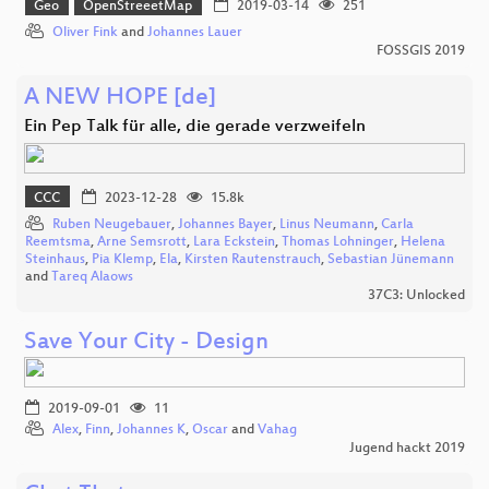
Geo
OpenStreeetMap
2019-03-14
251
Oliver Fink
and
Johannes Lauer
FOSSGIS 2019
A NEW HOPE [de]
Ein Pep Talk für alle, die gerade verzweifeln
CCC
2023-12-28
15.8k
Ruben Neugebauer
,
Johannes Bayer
,
Linus Neumann
,
Carla
Reemtsma
,
Arne Semsrott
,
Lara Eckstein
,
Thomas Lohninger
,
Helena
Steinhaus
,
Pia Klemp
,
Ela
,
Kirsten Rautenstrauch
,
Sebastian Jünemann
and
Tareq Alaows
37C3: Unlocked
Save Your City - Design
2019-09-01
11
Alex
,
Finn
,
Johannes K
,
Oscar
and
Vahag
Jugend hackt 2019