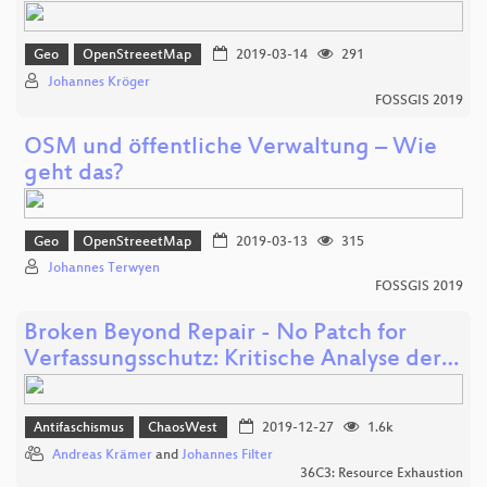
Geo
OpenStreeetMap
2019-03-14
291
Johannes Kröger
FOSSGIS 2019
OSM und öffentliche Verwaltung – Wie
geht das?
Geo
OpenStreeetMap
2019-03-13
315
Johannes Terwyen
FOSSGIS 2019
Broken Beyond Repair - No Patch for
Verfassungsschutz: Kritische Analyse der…
Antifaschismus
ChaosWest
2019-12-27
1.6k
Andreas Krämer
and
Johannes Filter
36C3: Resource Exhaustion