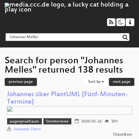
Search for person "Johannes
Melles" returned 138 results
previous page
Sort by
next page
Johannes über PlantUML [Fünf-Minuten-
Termine]
augenpruefraum
5mintermine
2020-02-26
501
Johannes Thorn
Chaotikum