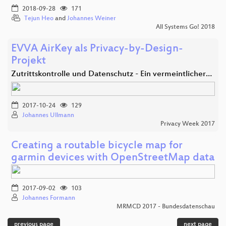
2018-09-28
171
Tejun Heo
and
Johannes Weiner
All Systems Go! 2018
EVVA AirKey als Privacy-by-Design-
Projekt
Zutrittskontrolle und Datenschutz - Ein vermeintlicher…
2017-10-24
129
Johannes Ullmann
Privacy Week 2017
Creating a routable bicycle map for
garmin devices with OpenStreetMap data
2017-09-02
103
Johannes Formann
MRMCD 2017 - Bundesdatenschau
previous page
next page