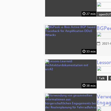
27 min
openSU
BGPee
2021-
33 min
Lesso
Talk
38 min
Verwe
Engag