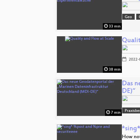
Geo
33 min
Quali
2022-
38 min
Das n
DE)“
Praxisbe
7 min
*sing
How not