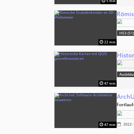
5 min
Römis
HS3 (S1
22 min
Histo
Ausbildu
47 min
ArchU
Fortlau
2022-
47 min