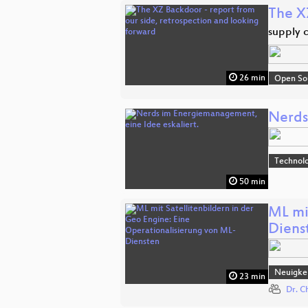
The X
supply 
26 min
Open So
Nerds
Technolo
50 min
ML mi
Diens
Neuigkei
23 min
Dr. C