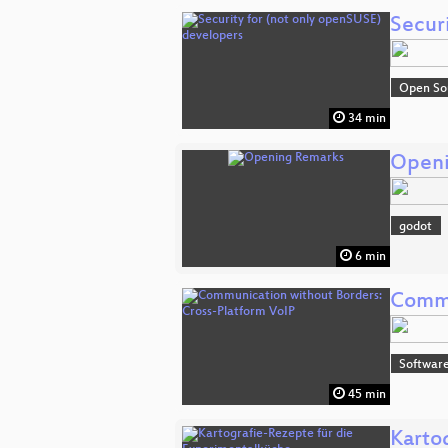
Secur
Open So
34 min
Openi
godot
6 min
Commu
Software
45 min
Karto