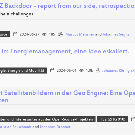
Z Backdoor - report from our side, retrospecti
chain challenges
urce
2024-06-27
185
Marcus Meissner
and
Johannes Segitz
 im Energiemanagement, eine Idee eskaliert.
gie, Energie und Mobilität
2024-06-01
1.0k
Johannes Röring aka
t Satellitenbildern in der Geo Engine: Eine Op
ten
ten und Interessantes aus den Open-Source-Projekten
HS2 (ZHG 010)
hristian Beilschmidt
and
Johannes Drönner