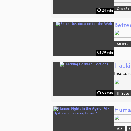
OpenSt
24 min
Better
MON r3s
29 min
Hacki
Insecur
63 min
IT-Secur
Human 
rC3
O