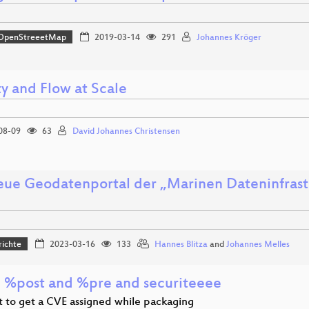
OpenStreeetMap
2019-03-14
291
Johannes Kröger
ty and Flow at Scale
08-09
63
David Johannes Christensen
eue Geodatenportal der „Marinen Dateninfrast
richte
2023-03-16
133
Hannes Blitza
and
Johannes Melles
* %post and %pre and securiteeee
 to get a CVE assigned while packaging