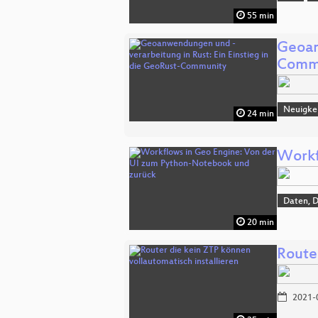
55 min
Geoan
Comm
Neuigke
24 min
Workf
Daten, 
20 min
Route
2021-