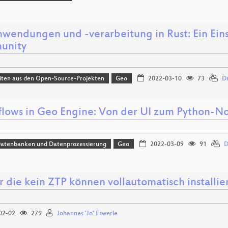
wendungen und -verarbeitung in Rust: Ein Eins
unity
iten aus den Open-Source-Projekten
Geo
2022-03-10
73
Dr
lows in Geo Engine: Von der UI zum Python-N
Datenbanken und Datenprozessierung
Geo
2022-03-09
91
D
r die kein ZTP können vollautomatisch installie
02-02
279
Johannes 'Jo' Erwerle