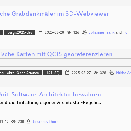
che Grabdenkmäler im 3D-Webviewer
)
fossgis2025-deu
2025-03-28
126
Johannes Frank
and
Homa
rische Karten mit QGIS georeferenzieren
ng, Lehre, Open Science
HS4 (S2)
2025-03-27
328
Niklas Al
nit: Software-Architektur bewahren
fend die Einhaltung eigener Architektur-Regeln…
11-12
200
Johannes Thorn