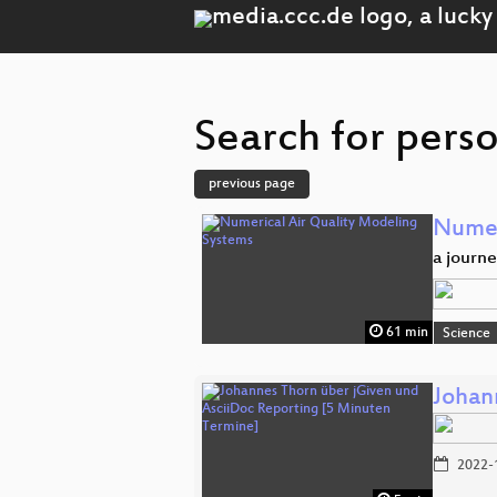
Search for pers
previous page
Numer
a journ
61 min
Science
Johan
2022-