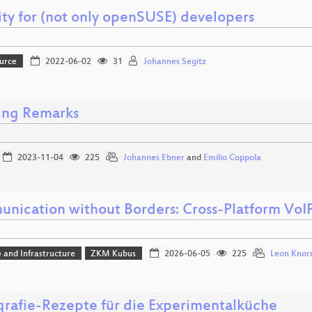
ity for (not only openSUSE) developers
urce
2022-06-02
31
Johannes Segitz
ng Remarks
2023-11-04
225
Johannes Ebner
and
Emilio Coppola
nication without Borders: Cross-Platform VoI
 and Infrastructure
ZKM Kubus
2026-06-05
225
Leon Knor
grafie-Rezepte für die Experimentalküche