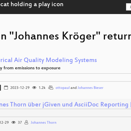
on "Johannes Kröger" retur
ical Air Quality Modeling Systems
ey from emissions to exposure
2023-12-29
1.2k
ottopaul
and
Johannes Bieser
nes Thorn über jGiven und AsciiDoc Reporting
12-29
37
Johannes Thorn