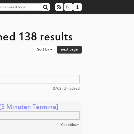
ned 138 results
Sort by
next page
37C3: Unlocked
 [5 Minuten Termine]
Chaotikum