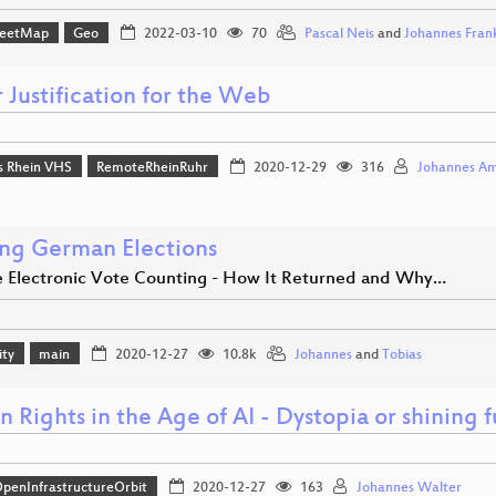
reetMap
Geo
2022-03-10
70
Pascal Neis
and
Johannes Fran
 Justification for the Web
 Rhein VHS
RemoteRheinRuhr
2020-12-29
316
Johannes A
ng German Elections
e Electronic Vote Counting - How It Returned and Why…
ity
main
2020-12-27
10.8k
Johannes
and
Tobias
Rights in the Age of AI - Dystopia or shining 
penInfrastructureOrbit
2020-12-27
163
Johannes Walter