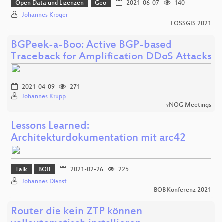
Open Data und Lizenzen
Geo
2021-06-07
140
Johannes Kröger
FOSSGIS 2021
BGPeek-a-Boo: Active BGP-based
Traceback for Amplification DDoS Attacks
2021-04-09
271
Johannes Krupp
vNOG Meetings
Lessons Learned:
Architekturdokumentation mit arc42
Talk
BOB
2021-02-26
225
Johannes Dienst
BOB Konferenz 2021
Router die kein ZTP können