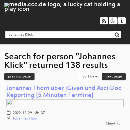
Search for person "Johannes
Klick" returned 138 results
previous page
Sort by
next page
Johannes Thorn über jGiven und AsciiDoc
Reporting [5 Minuten Termine]
2022-12-29
37
Johannes Thorn
Chaotikum