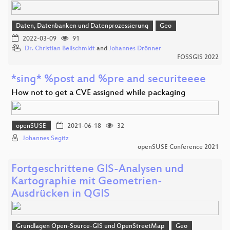
Daten, Datenbanken und Datenprozessierung
Geo
2022-03-09
91
Dr. Christian Beilschmidt
and
Johannes Drönner
FOSSGIS 2022
*sing* %post and %pre and securiteeee
How not to get a CVE assigned while packaging
openSUSE
2021-06-18
32
Johannes Segitz
openSUSE Conference 2021
Fortgeschrittene GIS-Analysen und
Kartographie mit Geometrien-
Ausdrücken in QGIS
Grundlagen Open-Source-GIS und OpenStreetMap
Geo