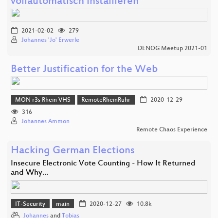
vollautomatisch installieren
2021-02-02
279
Johannes 'Jo' Erwerle
DENOG Meetup 2021-01
Better Justification for the Web
MON r3s Rhein VHS
RemoteRheinRuhr
2020-12-29
316
Johannes Ammon
Remote Chaos Experience
Hacking German Elections
Insecure Electronic Vote Counting - How It Returned
and Why…
IT-Security
main
2020-12-27
10.8k
Johannes
and
Tobias