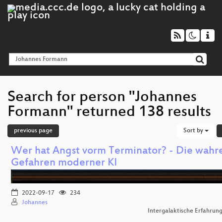
Search for person "Johannes
Formann" returned 138 results
previous page
Sort by
Wer hat Angst vorm Terminator? - Die wahr
Gefahren moderner KI
2022-09-17
234
Johannes
Intergalaktische Erfahrun