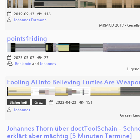
2019-09-13
116
Johannes Formann
MRMCD 2019 - Gesellsc
points4riding
2023-05-07
27
Benjamin
and
Johannes
Jugend
Fooling AI Into Believing Turtles Are Weapo
Sicherheit
Graz
2022-04-23
151
Johannes
Grazer Lin
Johannes Thorn über doctToolSchain - Schne
erklärt aber mächtig [5 Minuten Termine]