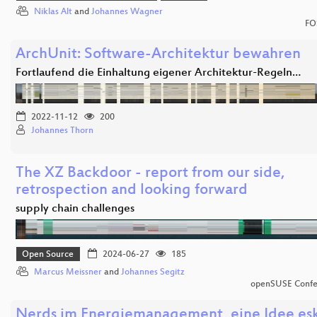
Niklas Alt
and
Johannes Wagner
FO
ArchUnit: Software-Architektur bewahren
Fortlaufend die Einhaltung eigener Architektur-Regeln…
2022-11-12
200
Johannes Thorn
The XZ Backdoor - report from our side,
retrospection and looking forward
supply chain challenges
Open Source
2024-06-27
185
Marcus Meissner
and
Johannes Segitz
openSUSE Confe
Nerds im Energiemanagement, eine Idee eska