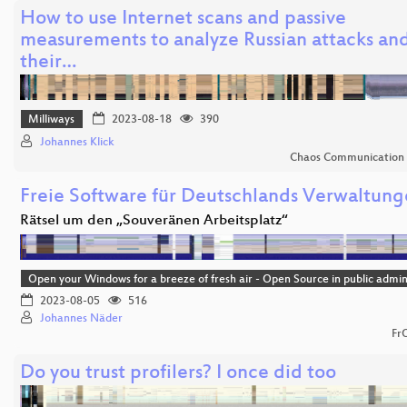
How to use Internet scans and passive
measurements to analyze Russian attacks an
their…
Milliways
2023-08-18
390
Johannes Klick
Chaos Communication
Freie Software für Deutschlands Verwaltun
Rätsel um den „Souveränen Arbeitsplatz“
Open your Windows for a breeze of fresh air - Open Source in public admin
2023-08-05
516
Johannes Näder
Fr
Do you trust profilers? I once did too