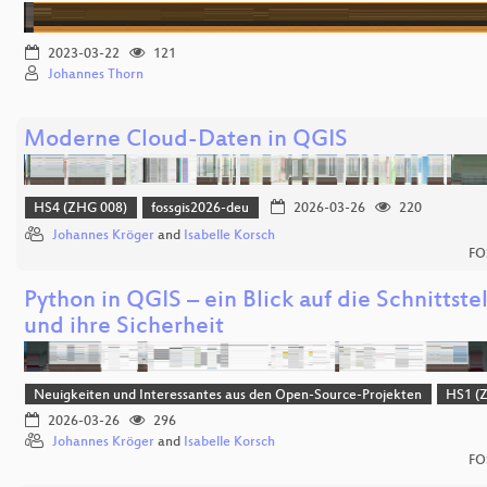
2023-03-22
121
Johannes Thorn
Moderne Cloud-Daten in QGIS
HS4 (ZHG 008)
fossgis2026-deu
2026-03-26
220
Johannes Kröger
and
Isabelle Korsch
FO
Python in QGIS – ein Blick auf die Schnittste
und ihre Sicherheit
Neuigkeiten und Interessantes aus den Open-Source-Projekten
HS1 (
2026-03-26
296
Johannes Kröger
and
Isabelle Korsch
FO