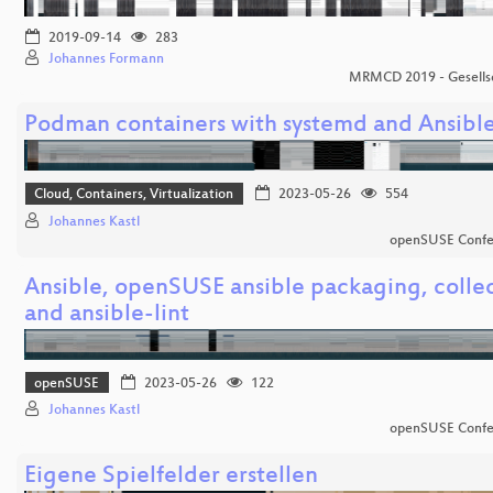
2019-09-14
283
Johannes Formann
MRMCD 2019 - Gesellsc
Podman containers with systemd and Ansibl
Cloud, Containers, Virtualization
2023-05-26
554
Johannes Kastl
openSUSE Confe
Ansible, openSUSE ansible packaging, colle
and ansible-lint
openSUSE
2023-05-26
122
Johannes Kastl
openSUSE Confe
Eigene Spielfelder erstellen