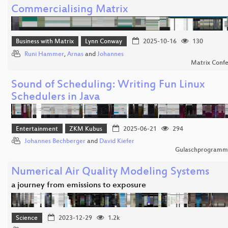
Commercialising Matrix
Business with Matrix
Lynn Conway
2025-10-16
130
Runi Hammer
,
Arnas
and
Johannes
Matrix Conf
Sound of Scheduling: Writing Fun Linux
Schedulers in Java
Entertainment
ZKM Kubus
2025-06-21
294
Johannes Bechberger
and
David Kiefer
Gulaschprogrammi
Numerical Air Quality Modeling Systems
a journey from emissions to exposure
Science
2023-12-29
1.2k