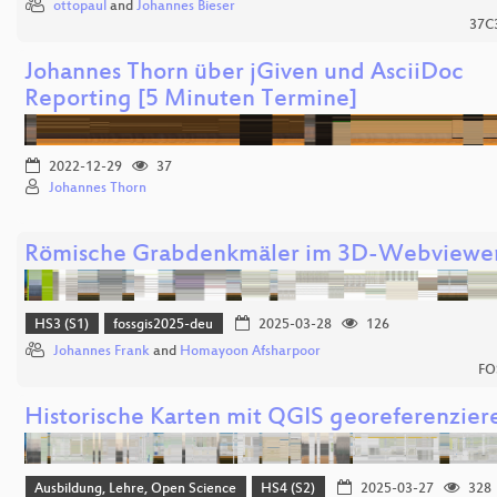
ottopaul
and
Johannes Bieser
37C
Johannes Thorn über jGiven und AsciiDoc
Reporting [5 Minuten Termine]
2022-12-29
37
Johannes Thorn
Römische Grabdenkmäler im 3D-Webviewe
HS3 (S1)
fossgis2025-deu
2025-03-28
126
Johannes Frank
and
Homayoon Afsharpoor
FO
Historische Karten mit QGIS georeferenzier
Ausbildung, Lehre, Open Science
HS4 (S2)
2025-03-27
328