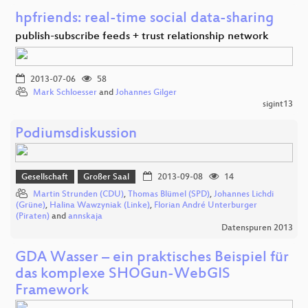
hpfriends: real-time social data-sharing
publish-subscribe feeds + trust relationship network
2013-07-06
58
Mark Schloesser
and
Johannes Gilger
sigint13
Podiumsdiskussion
Gesellschaft
Großer Saal
2013-09-08
14
Martin Strunden (CDU)
,
Thomas Blümel (SPD)
,
Johannes Lichdi
(Grüne)
,
Halina Wawzyniak (Linke)
,
Florian André Unterburger
(Piraten)
and
annskaja
Datenspuren 2013
GDA Wasser – ein praktisches Beispiel für
das komplexe SHOGun-WebGIS
Framework