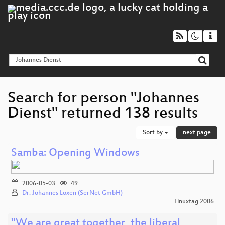
Search for person "Johannes
Dienst" returned 138 results
Sort by
next page
Samba: Opening Windows
2006-05-03
49
Dr. Johannes Loxen (SerNet GmbH)
Linuxtag 2006
"We are great together, the liberal