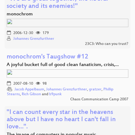
society and its enemies!"
monochrom
2006-12-30
179
Johannes Grenzfurthner
23C3: Who can you trust?
monochrom's Taugshow #12
A joyful bucket full of good clean fanaticism, crisis,…
2007-08-10
98
Jacob Appelbaum
,
Johannes Grenzfurthner
,
gratzer
,
Phillip
Stearns
,
Rich Gibson
and
b9punk
Chaos Communication Camp 2007
"I can count every star in the heavens
above but I have no heart I can't fall in
love…".
The image of computers in popular music