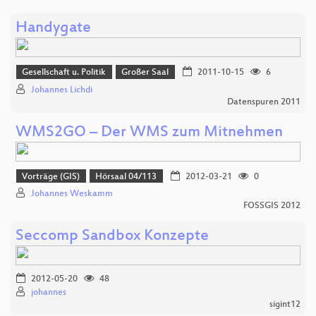
Handygate
Gesellschaft u. Politik
Großer Saal
2011-10-15
6
Johannes Lichdi
Datenspuren 2011
WMS2GO – Der WMS zum Mitnehmen
Vorträge (GIS)
Hörsaal 04/113
2012-03-21
0
Johannes Weskamm
FOSSGIS 2012
Seccomp Sandbox Konzepte
2012-05-20
48
johannes
sigint12