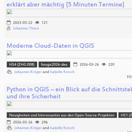
erklärt aber mächtig [5 Minuten Termine]
2023-03-22
121
Johannes Thorn
Moderne Cloud-Daten in QGIS
HS4 (ZHG 008)
fossgis2026-deu
2026-03-26
220
Johannes Kröger
and
Isabelle Korsch
FO
Python in QGIS – ein Blick auf die Schnittste
und ihre Sicherheit
Neuigkeiten und Interessantes aus den Open-Source-Projekten
HS1 (
2026-03-26
296
Johannes Kröger
and
Isabelle Korsch