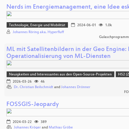
Nerds im Energiemanagement, eine Idee eska
Technologie, Energie und Mobilität
2024-06-01
1.0k
Johannes Röring aka. Hyperfluff
Gulaschprogrammi
ML mit Satellitenbildern in der Geo Engine: 
Operationalisierung von ML-Diensten
Neuigkeiten und Interessantes aus den Open-Source-Projekten
HS2 (
2026-03-26
46
Dr. Christian Beilschmidt
and
Johannes Drönner
FO
FOSSGIS-Jeopardy
2024-03-22
389
Johannes Kröger
and
Mathias Gröbe