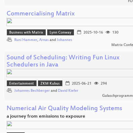
FO
Commercialising Matrix
Business with Matrix
Lynn Conway
2025-10-16
130
Runi Hammer
,
Arnas
and
Johannes
Matrix Conf
Sound of Scheduling: Writing Fun Linux
Schedulers in Java
Entertainment
ZKM Kubus
2025-06-21
294
Johannes Bechberger
and
David Kiefer
Gulaschprogrammi
Numerical Air Quality Modeling Systems
a journey from emissions to exposure