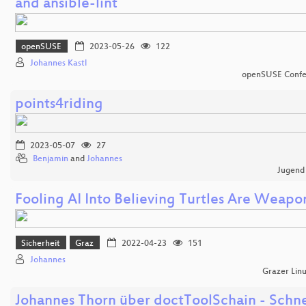
and ansible-lint
openSUSE
2023-05-26
122
Johannes Kastl
openSUSE Confe
points4riding
2023-05-07
27
Benjamin
and
Johannes
Jugend
Fooling AI Into Believing Turtles Are Weapo
Sicherheit
Graz
2022-04-23
151
Johannes
Grazer Lin
Johannes Thorn über doctToolSchain - Schne