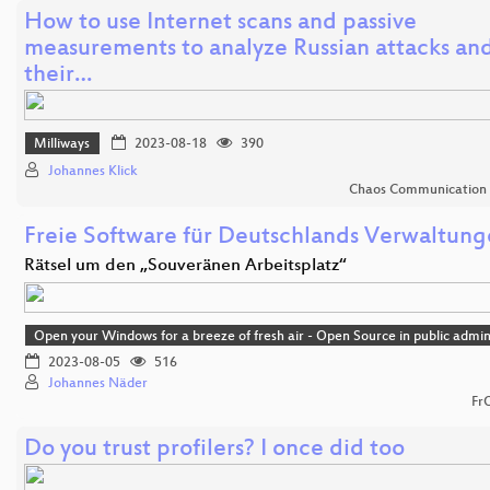
How to use Internet scans and passive
measurements to analyze Russian attacks an
their…
Milliways
2023-08-18
390
Johannes Klick
Chaos Communication
Freie Software für Deutschlands Verwaltun
Rätsel um den „Souveränen Arbeitsplatz“
Open your Windows for a breeze of fresh air - Open Source in public admin
2023-08-05
516
Johannes Näder
Fr
Do you trust profilers? I once did too