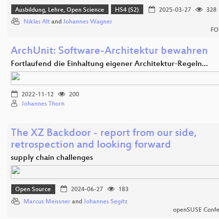
Ausbildung, Lehre, Open Science
HS4 (S2)
2025-03-27
328
Niklas Alt
and
Johannes Wagner
FO
ArchUnit: Software-Architektur bewahren
Fortlaufend die Einhaltung eigener Architektur-Regeln…
2022-11-12
200
Johannes Thorn
The XZ Backdoor - report from our side,
retrospection and looking forward
supply chain challenges
Open Source
2024-06-27
183
Marcus Meissner
and
Johannes Segitz
openSUSE Confe