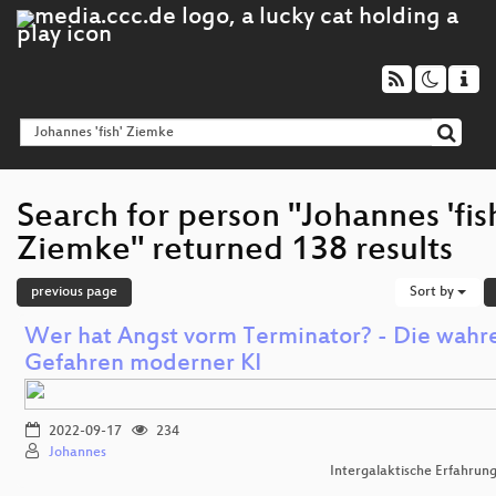
Search for person "Johannes 'fis
Ziemke" returned 138 results
previous page
Sort by
Wer hat Angst vorm Terminator? - Die wahr
Gefahren moderner KI
2022-09-17
234
Johannes
Intergalaktische Erfahrun