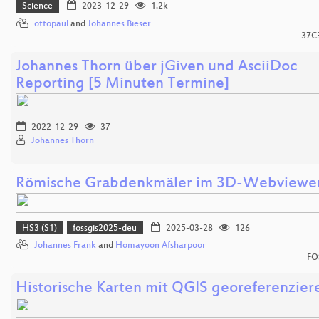
Science
2023-12-29
1.2k
ottopaul
and
Johannes Bieser
37C
Johannes Thorn über jGiven und AsciiDoc
Reporting [5 Minuten Termine]
2022-12-29
37
Johannes Thorn
Römische Grabdenkmäler im 3D-Webviewe
HS3 (S1)
fossgis2025-deu
2025-03-28
126
Johannes Frank
and
Homayoon Afsharpoor
FO
Historische Karten mit QGIS georeferenzier