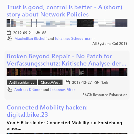
Trust is good, control is better - A (short)
story about Network Policies
2019-09-21
88
Maximilian Bischoff
and
Johannes Scheuermann
All Systems Go! 2019
Broken Beyond Repair - No Patch for
Verfassungsschutz: Kritische Analyse der…
Antifaschismus
ChaosWest
2019-12-27
1.6k
Andreas Krämer
and
Johannes Filter
36C3: Resource Exhaustion
Connected Mobility hacken:
digital.bike.23
Von E-Bikes in der Connected Mobility zur Entstehung
eines…