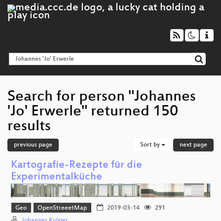
Search for person "Johannes
'Jo' Erwerle" returned 150
results
previous page
Sort by
next page
Kartografie-Rezepte für die
Experimentalküche
Geo
OpenStreeetMap
2019-03-14
291
Johannes Kröger