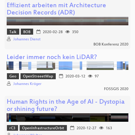
Effizient arbeiten mit Architecture
Decision Records (ADR)
Talk
BOB
2020-02-28
350
Johannes Dienst
BOB Konferenz 2020
Leider immer noch kein LiDAR?
Geo
OpenStreeetMap
2020-03-12
97
Johannes Kröger
FOSSGIS 2020
Human Rights in the Age of AI - Dystopia
or shining future?
rC3
OpenInfrastructureOrbit
2020-12-27
163