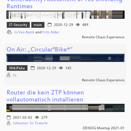
Runtimes
IT-Security
main
2020-12-29
489
Jo Van Bulck
and
Fritz Alder
Remote Chaos Experience
On Air: „Circular°Bike*“
WikiPaka
2020-12-29
145
Jo
Remote Chaos Experience
Router die kein ZTP können
vollautomatisch installieren
2021-02-02
279
Johannes 'Jo' Erwerle
DENOG Meetup 2021-01