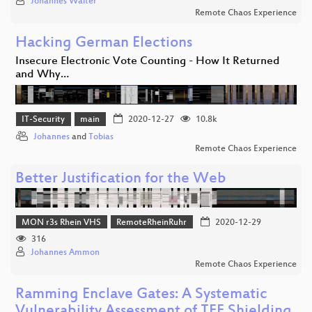
Johannes Walter
Remote Chaos Experience
Hacking German Elections
Insecure Electronic Vote Counting - How It Returned
and Why…
IT-Security
main
2020-12-27
10.8k
Johannes
and
Tobias
Remote Chaos Experience
Better Justification for the Web
MON r3s Rhein VHS
RemoteRheinRuhr
2020-12-29
316
Johannes Ammon
Remote Chaos Experience
Ramming Enclave Gates: A Systematic
Vulnerability Assessment of TEE Shielding