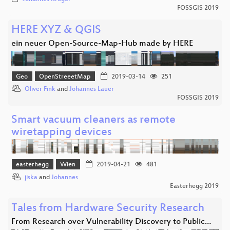
FOSSGIS 2019
HERE XYZ & QGIS
ein neuer Open-Source-Map-Hub made by HERE
Geo
OpenStreeetMap
2019-03-14
251
Oliver Fink
and
Johannes Lauer
FOSSGIS 2019
Smart vacuum cleaners as remote
wiretapping devices
easterhegg
Wien
2019-04-21
481
jiska
and
Johannes
Easterhegg 2019
Tales from Hardware Security Research
From Research over Vulnerability Discovery to Public…