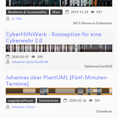
Resilience & Sustainability
Main
2019-12-29
937
Jo Tiffe
36C3: Resource Exhaustion
CyberHilfsWerk - Konzeption für eine
Cyberwehr 2.0
2020-02-07
209
Johannes (ijon) Rundfeldt
DefensiveCon2020
Johannes über PlantUML [Fünf-Minuten-
Termine]
augenpruefraum
5mintermine
2020-02-26
501
Johannes Thorn
Chaotikum