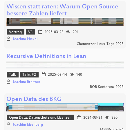
Wissen statt raten: Warum Open Source
bessere Zahlen liefert
Vortrag
V6
2025-03-23
201
Joachim Nickel
Chemnitzer Linux-Tage 2025
Recursive Definitions in Lean
Talk
Talks #2
2025-03-14
140
Joachim Breitner
BOB Konferenz 2025
Open Data des BKG
Open Data, Datenschutz und Lizenzen
2024-03-21
220
Joachim Eisenberg
FOSSGIS 2024