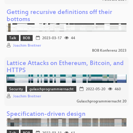
Getting recursive definitions off their
bottoms
Talk
BOB
2023-03-17
44
Joachim Breitner
BOB Konferenz 2023
Lattice Attacks on Ethereum, Bitcoin, and
HTTPS
Security
gulaschprogrammiernacht
2022-05-20
460
Joachim Breitner
Gulaschprogrammiernacht 20
Specification-driven design