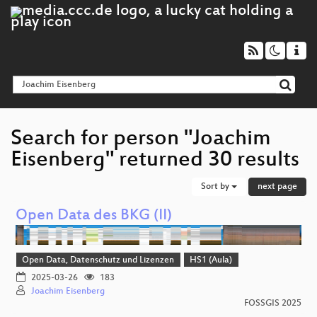
Search for person "Joachim
Eisenberg" returned 30 results
Sort by
next page
Open Data des BKG (II)
Open Data, Datenschutz und Lizenzen
HS1 (Aula)
2025-03-26
183
Joachim Eisenberg
FOSSGIS 2025