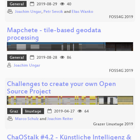
General
2019-08-29
40
Joachim Ungar
,
Petr Sevcik
and
Elias Wanko
FOSS4G 2019
Mapchete - tile-based geodata
processing
General
2019-08-28
86
Joachim Ungar
FOSS4G 2019
Challenges to create your own Open
Source Project
Graz
linuxtage
2019-04-27
64
Marco Schulz
and
Joachim Reiter
Grazer Linuxtage 2019
ChaOStalk #4.2 - Künstliche Intelligenz &