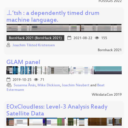
FOSSGIS 2022
⊥’tsh : a dependently timed drum
machine language.
BornHack 2021 (BornHack 2021)
2021-08-22
155
Joachim Tilsted Kristensen
Bornhack 2021
GLAM panel
2019-10-25
71
Susanna Ånäs
,
Mike Dickison
,
Joachim Neubert
and
Beat
Estermann
WikidataCon 2019
EOxCloudless: Level-3 Analysis Ready
Satellite Data