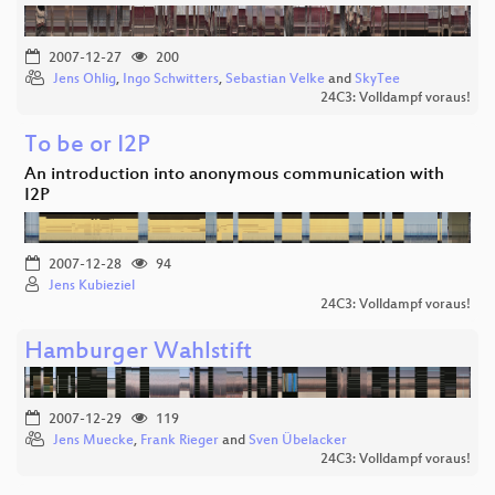
2007-12-27
200
Jens Ohlig
,
Ingo Schwitters
,
Sebastian Velke
and
SkyTee
24C3: Volldampf voraus!
To be or I2P
An introduction into anonymous communication with
I2P
2007-12-28
94
Jens Kubieziel
24C3: Volldampf voraus!
Hamburger Wahlstift
2007-12-29
119
Jens Muecke
,
Frank Rieger
and
Sven Übelacker
24C3: Volldampf voraus!