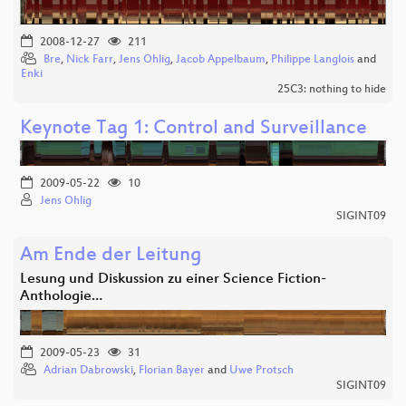
2008-12-27
211
Bre
,
Nick Farr
,
Jens Ohlig
,
Jacob Appelbaum
,
Philippe Langlois
and
Enki
25C3: nothing to hide
Keynote Tag 1: Control and Surveillance
2009-05-22
10
Jens Ohlig
SIGINT09
Am Ende der Leitung
Lesung und Diskussion zu einer Science Fiction-
Anthologie…
2009-05-23
31
Adrian Dabrowski
,
Florian Bayer
and
Uwe Protsch
SIGINT09