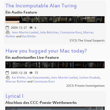
The Incomputable Alan Turing
Ein Audio-Feature
2004-12-27
6
Jens-Martin Loebel
,
Julia Böttcher
,
Constanze Kurz
,
Marcus
Richter
and
Kai Kittler
21C3: The Usual Suspects
Have you hugged your Mac today?
Ein audiovisuelles Live-Feature
2005-12-28
75
Kai Kittler
,
Ina Kwasniewski
,
Jens-Martin Loebel
,
Jochen Koubek
,
Marcus Richter
and
Constanze Kurz
22C3: Private Investigations
Lyrical I
Abschluss des CCC-Poesie-Wettbewerbs