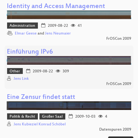
Identity and Access Management
Administration
2009-08-22
41
Elmar Geese
and
Jens Neumaier
FrOSCon 2009
Einführung IPv6
Other
2009-08-22
309
Jens Link
FrOSCon 2009
Eine Zensur findet statt
Politik & Recht
Großer Saal
2009-10-03
4
Jens Kubieziel Konrad Schöbel
Datenspuren 2009