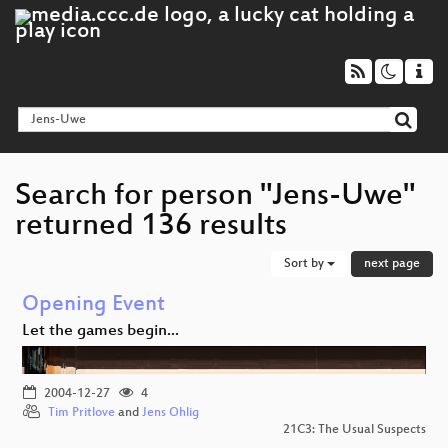
Search for person "Jens-Uwe"
returned 136 results
Sort by
next page
Opening Event
Let the games begin...
2004-12-27
4
Tim Pritlove
and
Jens Ohlig
21C3: The Usual Suspects