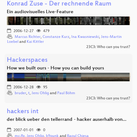
Konrad Zuse - Der rechnende Raum
Ein audiovisuelles Live-Feature
2006-12-27
479
Marcus Richter
,
Constanze Kurz
,
Ina Kwasniewski
,
Jens-Martin
Loebel
and
Kai Kittler
23C3: Who can you trust?
Hackerspaces
How we built ours - How you can build yours
2006-12-28
95
bruder
,
t
,
Jens Ohlig
and
Paul Böhm
23C3: Who can you trust?
hackers int
der blick ueber den tellerrand - hacker auserhalb von…
2007-01-01
0
mc.fly
,
Jens Ohlig
,
b9punk
and
Raoul Chiesa