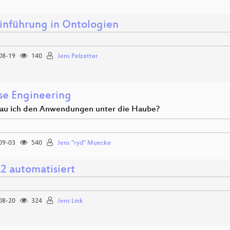
Einführung in Ontologien
08-19
140
Jens Pelzetter
se Engineering
au ich den Anwendungen unter die Haube?
09-03
540
Jens "ryd" Muecke
a2 automatisiert
08-20
324
Jens Link