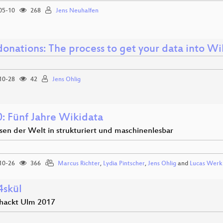
05-10
268
Jens Neuhalfen
donations: The process to get your data into Wi
10-28
42
Jens Ohlig
: Fünf Jahre Wikidata
sen der Welt in strukturiert und maschinenlesbar
10-26
366
Marcus Richter
,
Lydia Pintscher
,
Jens Ohlig
and
Lucas Werk
4skül
hackt Ulm 2017