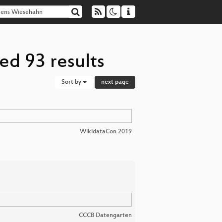
ed 93 results
Sort by
next page
WikidataCon 2019
CCCB Datengarten