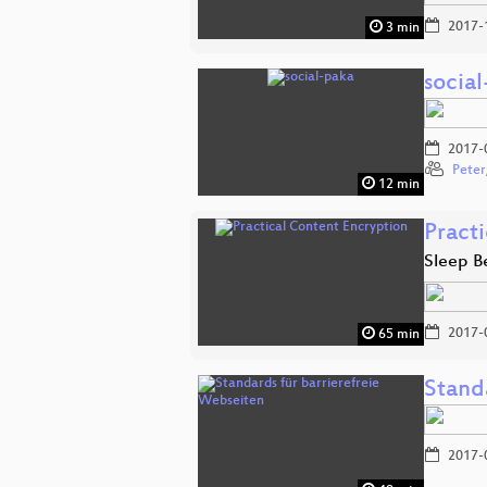
2017-
3 min
socia
2017-
Peter
12 min
Pract
Sleep B
2017-
65 min
Stand
2017-