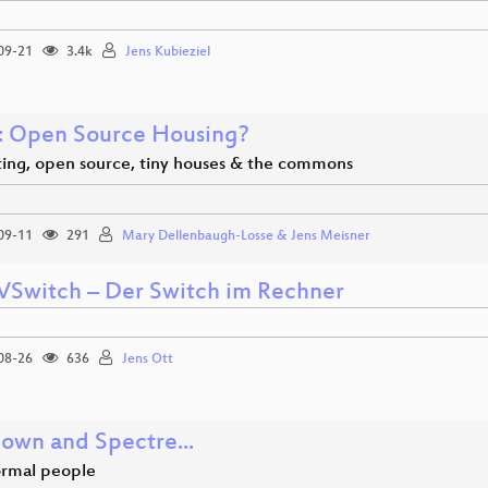
09-21
3.4k
Jens Kubieziel
 Open Source Housing?
ting, open source, tiny houses & the commons
09-11
291
Mary Dellenbaugh-Losse & Jens Meisner
Switch – Der Switch im Rechner
08-26
636
Jens Ott
own and Spectre...
normal people