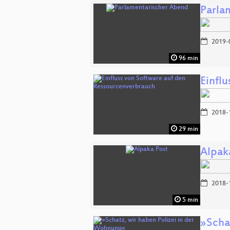
Parla
2019-
96 min
Einfl
2018-
29 min
Alpak
2018-
5 min
»Scha