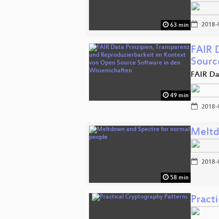
2018-
63 min
FAIR 
Sour
FAIR Da
49 min
2018-
Meltd
2018-
58 min
Pract