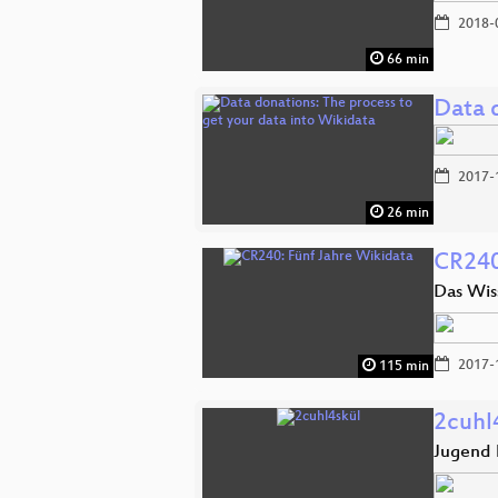
2018-
66 min
Data 
2017-
26 min
CR240
Das Wis
2017-
115 min
2cuhl
Jugend 