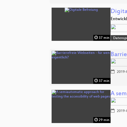
Digit
Entwickl
37 min
Datensp
Barri
2019-
37 min
A sem
2019-
29 min