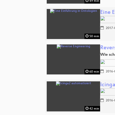
49 min
Eine 
2017-
50 min
Rever
Wie sch
2016-
60 min
Icing
2016-
42 min