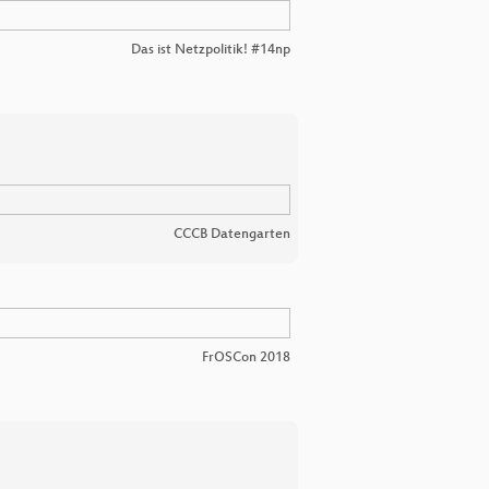
Das ist Netzpolitik! #14np
CCCB Datengarten
FrOSCon 2018