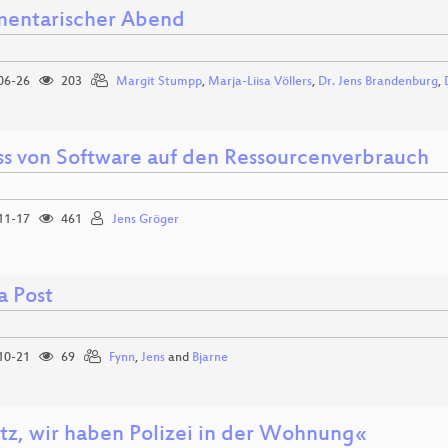
mentarischer Abend
06-26
203
Margit Stumpp
,
Marja-Liisa Völlers
,
Dr. Jens Brandenburg
,
uss von Software auf den Ressourcenverbrauch
11-17
461
Jens Gröger
a Post
10-21
69
Fynn
,
Jens
and
Bjarne
tz, wir haben Polizei in der Wohnung«