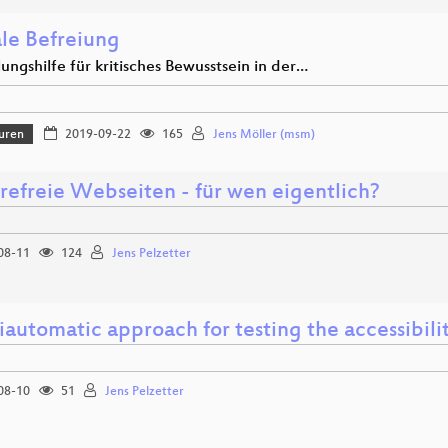
ale Befreiung
ungshilfe für kritisches Bewusstsein in der…
uren
2019-09-22
165
Jens Möller (msm)
erefreie Webseiten - für wen eigentlich?
08-11
124
Jens Pelzetter
iautomatic approach for testing the accessibili
08-10
51
Jens Pelzetter