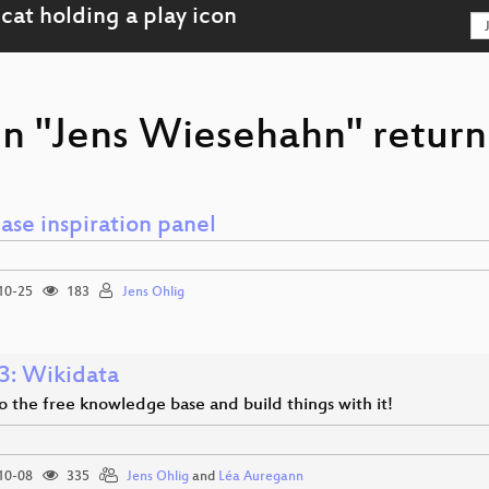
on "Jens Wiesehahn" return
ase inspiration panel
10-25
183
Jens Ohlig
: Wikidata
o the free knowledge base and build things with it!
10-08
335
Jens Ohlig
and
Léa Auregann