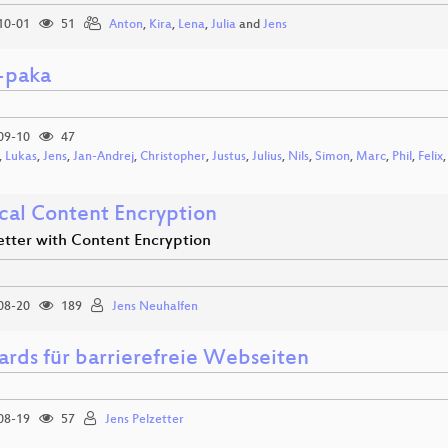
10-01
51
Anton
,
Kira
,
Lena
,
Julia
and
Jens
l-paka
09-10
47
,
Lukas
,
Jens
,
Jan-Andrej
,
Christopher
,
Justus
,
Julius
,
Nils
,
Simon
,
Marc
,
Phil
,
Felix
ical Content Encryption
etter with Content Encryption
08-20
189
Jens Neuhalfen
ards für barrierefreie Webseiten
08-19
57
Jens Pelzetter