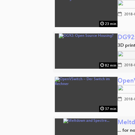
2018-
23 min
DG92:
3D prin
2018-
82 min
OpenV
2018-
37 min
Meltd
... for 