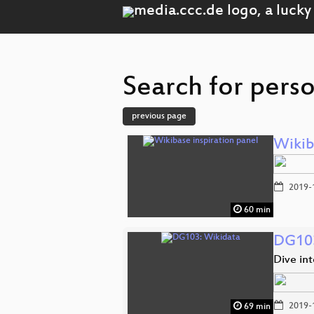
Search for pers
previous page
Wikib
2019-
60 min
DG103
Dive int
2019-
69 min