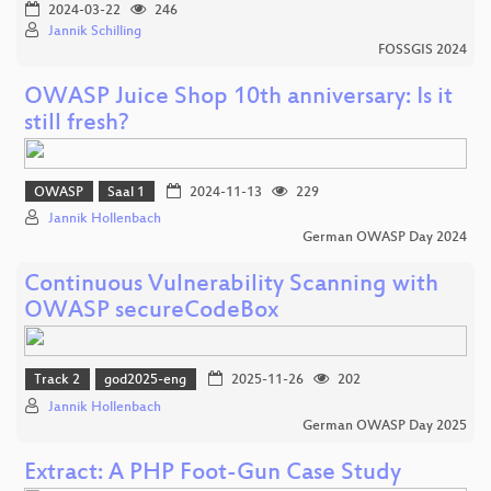
2024-03-22
246
Jannik Schilling
FOSSGIS 2024
OWASP Juice Shop 10th anniversary: Is it
still fresh?
OWASP
Saal 1
2024-11-13
229
Jannik Hollenbach
German OWASP Day 2024
Continuous Vulnerability Scanning with
OWASP secureCodeBox
Track 2
god2025-eng
2025-11-26
202
Jannik Hollenbach
German OWASP Day 2025
Extract: A PHP Foot-Gun Case Study