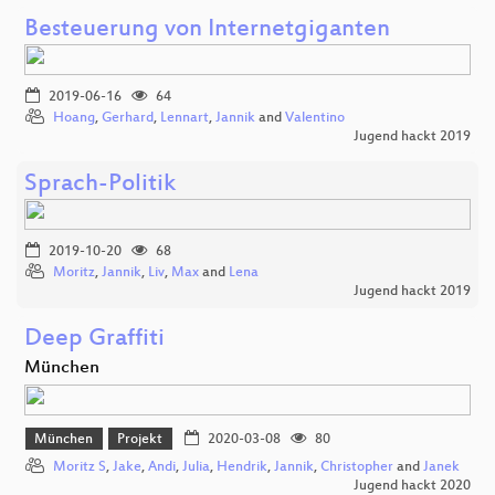
Besteuerung von Internetgiganten
2019-06-16
64
Hoang
,
Gerhard
,
Lennart
,
Jannik
and
Valentino
Jugend hackt 2019
Sprach-Politik
2019-10-20
68
Moritz
,
Jannik
,
Liv
,
Max
and
Lena
Jugend hackt 2019
Deep Graffiti
München
München
Projekt
2020-03-08
80
Moritz S
,
Jake
,
Andi
,
Julia
,
Hendrik
,
Jannik
,
Christopher
and
Janek
Jugend hackt 2020