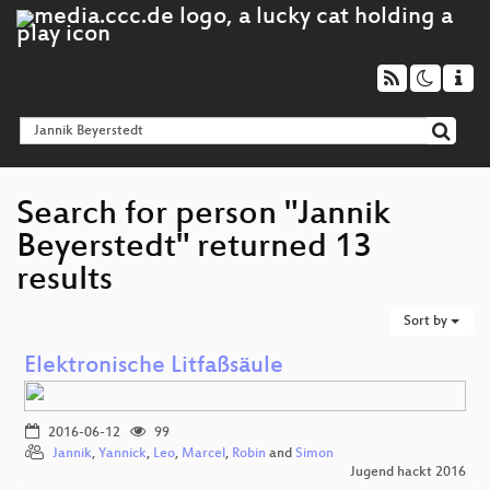
Search for person "Jannik
Beyerstedt" returned 13
results
Sort by
Elektronische Litfaßsäule
2016-06-12
99
Jannik
,
Yannick
,
Leo
,
Marcel
,
Robin
and
Simon
Jugend hackt 2016