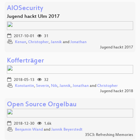
AIOSecurity
Jugend hackt Ulm 2017
2017-10-01
31
Kenan
,
Christopher
,
Jannik
and
Jonathan
Jugend hackt 2017
Kofferträger
2018-05-13
32
Konstantin
,
Severin
,
Nils
,
Jannik
,
Jonathan
and
Christopher
Jugend hackt 2018
Open Source Orgelbau
2018-12-30
1.6k
Benjamin Wand
and
Jannik Beyerstedt
35C3: Refreshing Memories